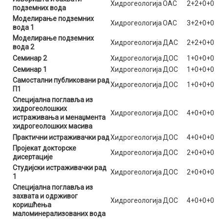
Хидрогеологија
ОАС
2+2+0+0
подземних вода
Моделирање подземних
Хидрогеологија
ОАС
3+2+0+0
вода 1
Моделирање подземних
Хидрогеологија
ДАС
2+2+0+0
вода 2
Семинар 2
Хидрогеологија
ДОС
1+0+0+0
Семинар 1
Хидрогеологија
ДОС
1+0+0+0
Самостални публиковани рад
Хидрогеологија
ДОС
1+0+0+0
П1
Специјална поглавља из
хидрогеолошких
Хидрогеологија
ДОС
4+0+0+0
истраживања и менаџмента
хидрогеолошких масива
Практични истраживачки рад
Хидрогеологија
ДОС
4+0+0+0
Пројекат докторске
Хидрогеологија
ДОС
2+0+0+0
дисертације
Студијски истраживачки рад
Хидрогеологија
ДОС
2+0+0+0
1
Специјална поглавља из
захвата и одрживог
Хидрогеологија
ДОС
4+0+0+0
коришћења
маломинерализованих вода