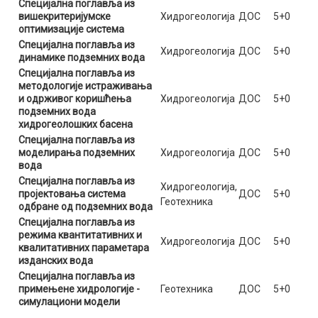
Специјална поглавља из
вишекритеријумске
Хидрогеологија
ДОС
5+0
оптимизације система
Специјална поглавља из
Хидрогеологија
ДОС
5+0
динамике подземних вода
Специјална поглавља из
методологије истраживања
и одрживог коришћења
Хидрогеологија
ДОС
5+0
подземних вода
хидрогеолошких басена
Специјална поглавља из
моделирања подземних
Хидрогеологија
ДОС
5+0
вода
Специјална поглавља из
Хидрогеологија,
пројектовања система
ДОС
5+0
Геотехника
одбране од подземних вода
Специјална поглавља из
режима квантитативних и
Хидрогеологија
ДОС
5+0
квалитативних параметара
изданских вода
Специјална поглавља из
примењене хидрологије -
Геотехника
ДОС
5+0
симулациони модели