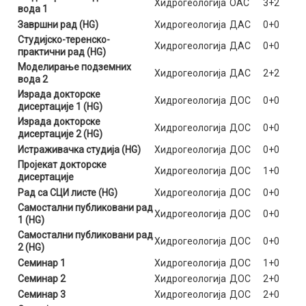
Хидрогеологија
ОАС
3+2
вода 1
Завршни рад (HG)
Хидрогеологија
ДАС
0+0
Студијско-теренско-
Хидрогеологија
ДАС
0+0
практични рад (HG)
Моделирање подземних
Хидрогеологија
ДАС
2+2
вода 2
Израда докторске
Хидрогеологија
ДОС
0+0
дисертације 1 (HG)
Израда докторске
Хидрогеологија
ДОС
0+0
дисертације 2 (HG)
Истраживачка студија (HG)
Хидрогеологија
ДОС
0+0
Пројекат докторске
Хидрогеологија
ДОС
1+0
дисертације
Рад са СЦИ листе (HG)
Хидрогеологија
ДОС
0+0
Самостални публиковани рад
Хидрогеологија
ДОС
0+0
1 (HG)
Самостални публиковани рад
Хидрогеологија
ДОС
0+0
2 (HG)
Семинар 1
Хидрогеологија
ДОС
1+0
Семинар 2
Хидрогеологија
ДОС
2+0
Семинар 3
Хидрогеологија
ДОС
2+0