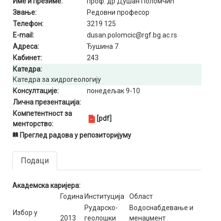
Име и презиме:
проф. др Душан Поломчић
Звање:
Редовни професор
Телефон:
3219 125
E-mail:
dusan.polomcic@rgf.bg.ac.rs
Адреса:
Ђушина 7
Кабинет:
243
Катедра:
Катедра за хидрогеологију
Консултације:
понедељак 9-10
Лична презентација:
Компетентност за
[pdf]
менторство:
Преглед радова у репозиторијуму
Подаци
Академска каријера:
Година
Институција
Област
Рударско-
Водоснабдевање и
Избор у
2013
геолошки
менаџмент