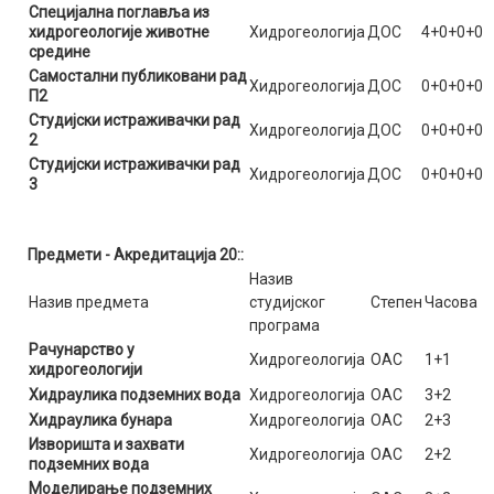
Специјална поглавља из
хидрогеологије животне
Хидрогеологија
ДОС
4+0+0+0
средине
Самостални публиковани рад
Хидрогеологија
ДОС
0+0+0+0
П2
Студијски истраживачки рад
Хидрогеологија
ДОС
0+0+0+0
2
Студијски истраживачки рад
Хидрогеологија
ДОС
0+0+0+0
3
Предмети - Акредитација 20::
Назив
Назив предмета
студијског
Степен
Часова
програма
Рачунарство у
Хидрогеологија
ОАС
1+1
хидрогеологији
Хидраулика подземних вода
Хидрогеологија
ОАС
3+2
Хидраулика бунара
Хидрогеологија
ОАС
2+3
Изворишта и захвати
Хидрогеологија
ОАС
2+2
подземних вода
Моделирање подземних