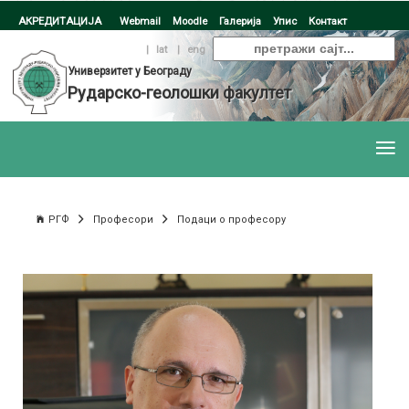
АКРЕДИТАЦИЈА
Webmail
Moodle
Галерија
Упис
Контакт
ћир
|
lat
|
eng
Универзитет у Београду
Рударско-геолошки факултет
РГФ
Професори
Подаци о професору