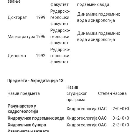
звање
факултет
подземних вода
Рударско-
Динамика подземних
Докторат
1999
геолошки
вода и хидрологија
факултет
Рударско-
Динамика подземних
Магистратура
1996
геолошки
вода и хидрологија
факултет
Рударско-
Диплома
1992
геолошки
факултет
Предмети - Акредитација 13:
Назив
Назив предмета
студијског
Степен
Часова
програма
Рачунарство у
Хидрогеологија
ОАС
2+0+0+0
хидрогеологији
Хидраулика подземних вода
Хидрогеологија
ОАС
3+2+0+0
Хидраулика бунара
Хидрогеологија
ОАС
2+3+0+0
Изворишта и захвати