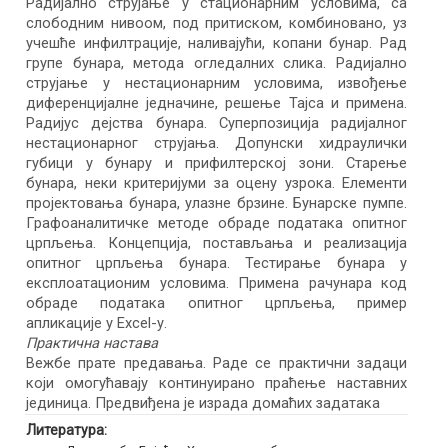
Радијално струјање у стационарним условима, са
слободним нивоом, под притиском, комбиновано, уз
учешће инфилтрације, наливајући, копани бунар. Рад
групе бунара, метода огледалних слика. Радијално
струјање у нестационарним условима, извођење
диференцијалне једначине, решење Тајса и примена.
Радијус дејства бунара. Суперпозиција радијалног
нестационарног струјања. Допунски хидраулички
губици у бунару и прифилтерској зони. Старење
бунара, неки критеријуми за оцену узрока. Елементи
пројектовања бунара, улазне брзине. Бунарске пумпе.
Графоаналитичке методе обраде података опитног
црпљења. Концепција, постављања и реализација
опитног црпљења бунара. Тестирање бунара у
експлоатационим условима. Примена рачунара код
обраде података опитног црпљења, пример
апликације у Excel-у.
Практична настава
Вежбе прате предавања. Раде се практични задаци
који омогућавају континуирано праћење наставних
јединица. Предвиђена је израда домаћих задатака
Литература: