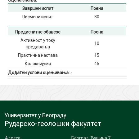
Оцена знања:
Завршни испит
Поена
Писмени испит
30
Предиспитне обавезе
Поена
Активност у току
10
предавања
Практична настава
15
Колоквијуми
45
Додатни услови оцењивања:
-
Универзитет у Београду
Рударско-геолошки факултет
Адреса:
Београд, Ђушина 7