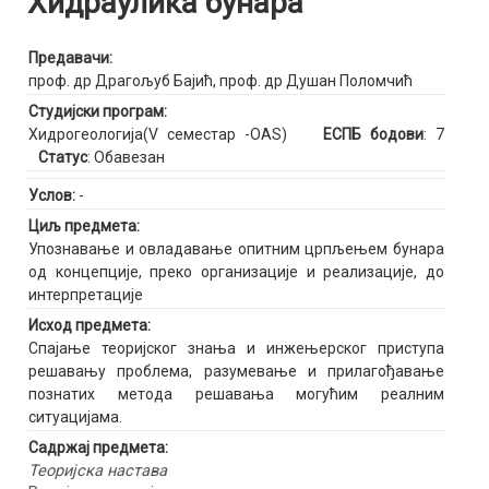
Хидраулика бунара
Предавачи:
проф. др Драгољуб Бајић
,
проф. др Душан Поломчић
Студијски програм:
Хидрогеологија(V семестар -OAS)
ЕСПБ бодови
: 7
Статус
: Обавезан
Услов:
-
Циљ предмета:
Упознавање и овладавање опитним црпљењем бунара
од концепције, преко организације и реализације, до
интерпретације
Исход предмета:
Спајање теоријског знања и инжењерског приступа
решавању проблема, разумевање и прилагођавање
познатих метода решавања могућим реалним
ситуацијама.
Садржај предмета:
Теоријска настава