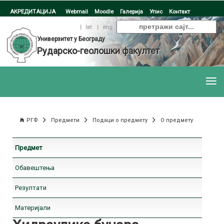
АКРЕДИТАЦИЈА
Webmail
Moodle
Галерија
Упис
Контакт
ћир
|
lat
|
eng
Универзитет у Београду
Рударско-геолошки факултет
РГФ
Предмети
Подаци о предмету
О предмету
Предмет
Обавештења
Резултати
Материјали