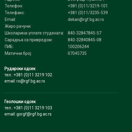
Телефон:
+381 (0)11/3219-101
Телефакс:
+381 (0)11/3235-539
Email:
dekan@rgf.bg.ac.rs
Жиро рачуни:
Школарина-уплате студената:
840-32847845-57
Сарадња са привредом:
840-32840845-08
ПИБ:
100206244
Матични број:
07045735
Рударски одсек
тел.: +381 (0)11 3219 102
email: ro@rgf.bg.ac.rs
Геолошки одсек
тел.: +381 (0)11 3219 103
email: gorgf@rgf.bg.ac.rs