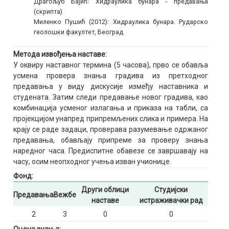
Драгољуб Бајић: Хидраулика бунара - предавања
(скрипта)
Миленко Пушић (2012): Хидраулика бунара. Рударско
геолошки факултет, Београд
Метода извођења наставе:
У оквиру наставног термина (5 часова), прво се обавља
усмена провера знања градива из претходног
предавања у виду дискусије између наставника и
студената. Затим следи предавање новог градива, као
комбинација усменог излагања и приказа на табли, са
пројекцијом унапред припремљених слика и примера. На
крају се раде задаци, проверава разумевање одржаног
предавања, обављају припреме за проверу знања
наредног часа. Предиспитне обавезе се завршавају на
часу, осим неопходног учења изван учионице.
Фонд:
Други облици
Студијски
Предавања
Вежбе
наставе
истраживачки рад
2
3
0
0