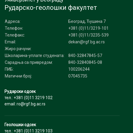
Рударско-геолошки факултет
Адреса:
Београд, Ђушина 7
Телефон:
+381 (0)11/3219-101
Телефакс:
+381 (0)11/3235-539
Email:
dekan@rgf.bg.ac.rs
Жиро рачуни:
Школарина-уплате студената:
840-32847845-57
Сарадња са привредом:
840-32840845-08
ПИБ:
100206244
Матични број:
07045735
Рударски одсек
тел.: +381 (0)11 3219 102
email: ro@rgf.bg.ac.rs
Геолошки одсек
тел.: +381 (0)11 3219 103