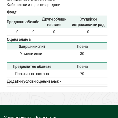
Кабинетски и теренски радови
Фонд:
Други облици
Студијски
Предавања
Вежбе
наставе
истраживачки рад
0
0
0
0
Оцена знања:
Завршни испит
Поена
Усмени испит
30
Предиспитне обавезе
Поена
Практична настава
70
Додатни услови оцењивања:
-
Универзитет у Београду