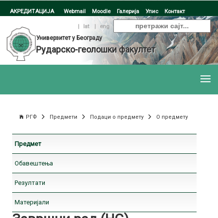
АКРЕДИТАЦИЈА
Webmail
Moodle
Галерија
Упис
Контакт
ћир
|
lat
|
eng
Универзитет у Београду
Рударско-геолошки факултет
РГФ
Предмети
Подаци о предмету
О предмету
Предмет
Обавештења
Резултати
Материјали