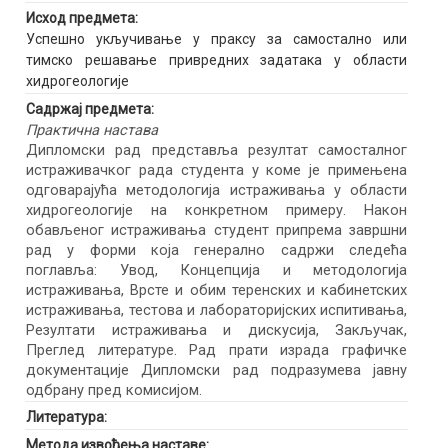
Исход предмета:
Успешно укључивање у праксу за самостално или
тимско решавање привредних задатака у области
хидрогеологије
Садржај предмета:
Практична настава
Дипломски рад представља резултат самосталног
истраживачког рада студента у коме је примењена
одговарајућа методологија истраживања у области
хидрогеологије на конкретном примеру. Након
обављеног истраживања студент припрема завршни
рад у форми која генерално садржи следећа
поглавља: Увод, Концепција и методологија
истраживања, Врсте и обим теренских и кабинетских
истраживања, тестова и лабораторијских испитивања,
Резултати истраживања и дискусија, Закључак,
Преглед литературе. Рад прати израда графичке
документације Дипломски рад подразумева јавну
одбрану пред комисијом.
Литература:
Метода извођења наставе: