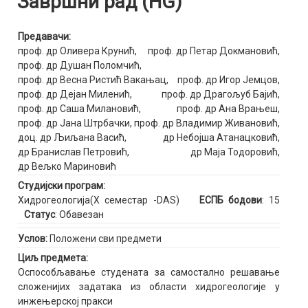
Завршни рад (HG)
Предавачи:
проф. др Оливера Крунић
,
проф. др Петар Докмановић
,
проф. др Душан Поломчић
,
проф. др Весна Ристић Вакањац
,
проф. др Игор Јемцов
,
проф. др Дејан Миленић
,
проф. др Драгољуб Бајић
,
проф. др Саша Милановић
,
проф. др Ана Врањеш
,
проф. др Јана Штрбачки
,
проф. др Владимир Живановић
,
доц. др Љиљана Васић
,
др Небојша Атанацковић
,
др Бранислав Петровић
,
др Маја Тодоровић
,
др Вељко Мариновић
Студијски програм:
Хидрогеологија(X семестар -DAS)
ЕСПБ бодови
: 15
Статус
: Обавезан
Услов:
Положени сви предмети
Циљ предмета:
Оспособљавање студената за самостално решавање
сложенијих задатака из области хидрогеологије у
инжењерској пракси