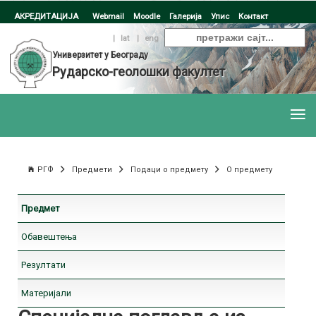
АКРЕДИТАЦИЈА
Webmail
Moodle
Галерија
Упис
Контакт
ћир
|
lat
|
eng
Универзитет у Београду
Рударско-геолошки факултет
РГФ
Предмети
Подаци о предмету
О предмету
Предмет
Обавештења
Резултати
Материјали