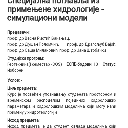
Специјална поглавља из
примењене хидрологије -
симулациони модели
Предавачи:
проф. др Весна Ристић Вакањац
,
проф. др Душан Поломчић
,
проф. др Драгољуб Бајић
,
проф. др Саша Милановић
,
проф. др Јана Штрбачки
Студијски програм:
Геотехника(I семестар -DOS)
ЕСПБ бодови
: 10
Статус
:
Изборни
Услов:
-
Циљ предмета:
Курс је посвећен упознавању студената просторном и
временском расподелом појединих хидролошких
параметара и хидролошким моделима који могу наћи
примену у хидрогеологији
Исход предмета:
Исход предмета је да студент овлада моделима који