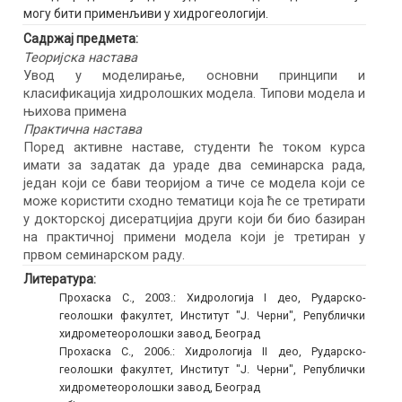
могу бити применљиви у хидрогеологији.
Садржај предмета:
Теоријска настава
Увод у моделирање, основни принципи и
класификација хидролошких модела. Типови модела и
њихова примена
Практична настава
Поред активне наставе, студенти ће током курса
имати за задатак да ураде два семинарска рада,
један који се бави теоријом а тиче се модела који се
може користити сходно тематици која ће се третирати
у докторској дисератцијиа други који би био базиран
на практичној примени модела који је третиран у
првом семинарском раду.
Литература:
Прохаска С., 2003.: Хидрологија I део, Рударско-
геолошки факултет, Институт "Ј. Черни", Републички
хидрометеоролошки завод, Београд
Прохаска С., 2006.: Хидрологија II део, Рударско-
геолошки факултет, Институт "Ј. Черни", Републички
хидрометеоролошки завод, Београд