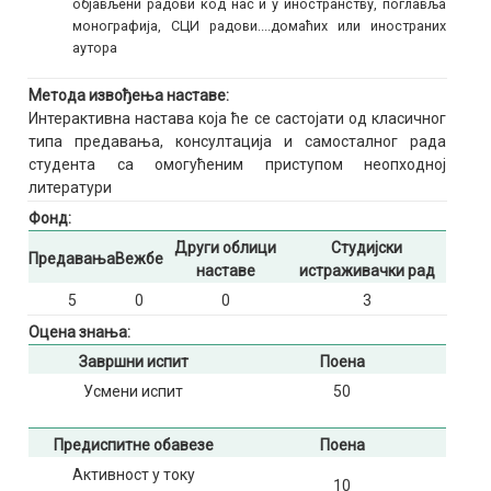
објављени радови код нас и у иностранству, поглавља
монографија, СЦИ радови....домаћих или иностраних
аутора
Метода извођења наставе:
Интерактивна настава која ће се састојати од класичног
типа предавања, консултација и самосталног рада
студента са омогућеним приступом неопходној
литератури
Фонд:
Други облици
Студијски
Предавања
Вежбе
наставе
истраживачки рад
5
0
0
3
Оцена знања:
Завршни испит
Поена
Усмени испит
50
Предиспитне обавезе
Поена
Активност у току
10