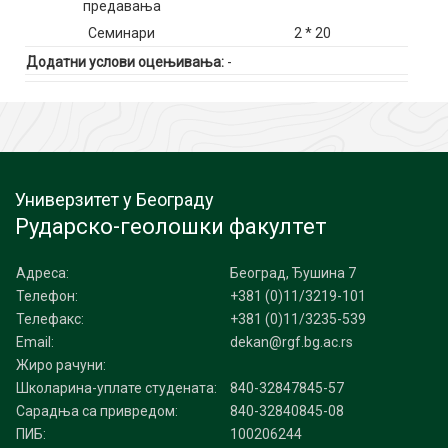
предавања
Семинари
2 * 20
Додатни услови оцењивања:
-
Универзитет у Београду
Рударско-геолошки факултет
Адреса:
Београд, Ђушина 7
Телефон:
+381 (0)11/3219-101
Телефакс:
+381 (0)11/3235-539
Email:
dekan@rgf.bg.ac.rs
Жиро рачуни:
Школарина-уплате студената:
840-32847845-57
Сарадња са привредом:
840-32840845-08
ПИБ:
100206244