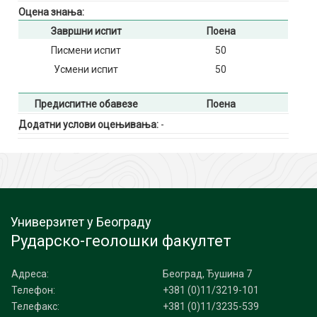
Оцена знања:
Завршни испит
Поена
Писмени испит
50
Усмени испит
50
Предиспитне обавезе
Поена
Додатни услови оцењивања:
-
Универзитет у Београду
Рударско-геолошки факултет
Адреса:
Београд, Ђушина 7
Телефон:
+381 (0)11/3219-101
Телефакс:
+381 (0)11/3235-539