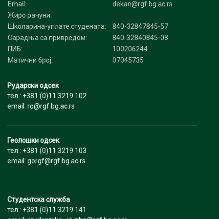
Email:
dekan@rgf.bg.ac.rs
Жиро рачуни:
Школарина-уплате студената:
840-32847845-57
Сарадња са привредом:
840-32840845-08
ПИБ:
100206244
Матични број:
07045735
Рударски одсек
тел.: +381 (0)11 3219 102
email: ro@rgf.bg.ac.rs
Геолошки одсек
тел.: +381 (0)11 3219 103
email: gorgf@rgf.bg.ac.rs
Студентска служба
тел.: +381 (0)11 3219 141