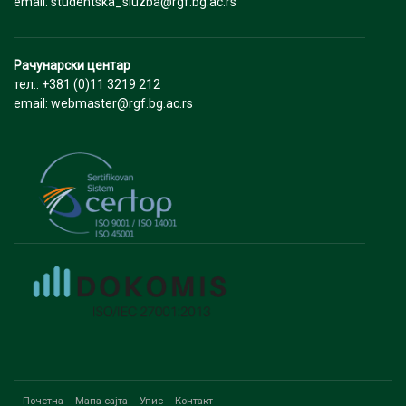
email: studentska_sluzba@rgf.bg.ac.rs
Рачунарски центар
тел.: +381 (0)11 3219 212
email: webmaster@rgf.bg.ac.rs
Почетна
Мапа сајта
Упис
Контакт