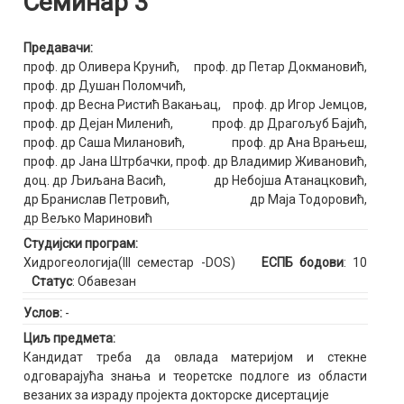
Семинар 3
Предавачи:
проф. др Оливера Крунић
,
проф. др Петар Докмановић
,
проф. др Душан Поломчић
,
проф. др Весна Ристић Вакањац
,
проф. др Игор Јемцов
,
проф. др Дејан Миленић
,
проф. др Драгољуб Бајић
,
проф. др Саша Милановић
,
проф. др Ана Врањеш
,
проф. др Јана Штрбачки
,
проф. др Владимир Живановић
,
доц. др Љиљана Васић
,
др Небојша Атанацковић
,
др Бранислав Петровић
,
др Маја Тодоровић
,
др Вељко Мариновић
Студијски програм:
Хидрогеологија(III семестар -DOS)
ЕСПБ бодови
: 10
Статус
: Обавезан
Услов:
-
Циљ предмета:
Кандидат треба да овлада материјом и стекне
одговарајућа знања и теоретске подлоге из области
везаних за израду пројекта докторске дисертације