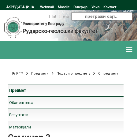
АКРЕДИТАЦИЈА
Webmail
Moodle
Галерија
Упис
Контакт
ћир
|
lat
|
eng
Универзитет у Београду
Рударско-геолошки факултет
РГФ
Предмети
Подаци о предмету
О предмету
Предмет
Обавештења
Резултати
Материјали