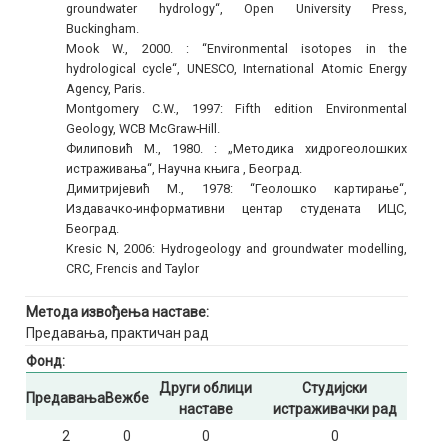
groundwater hydrology“, Open University Press,
Buckingham.
Mook W., 2000. : “Environmental isotopes in the
hydrological cycle“, UNESCO, International Atomic Energy
Agency, Paris.
Montgomery C.W., 1997: Fifth edition Environmental
Geology, WCB McGraw-Hill.
Филиповић М., 1980. : „Методика хидрогеолошких
истраживања“, Научна књига , Београд.
Димитријевић М., 1978: “Геолошко картирање“,
Издавачко-информативни центар студената ИЦС,
Београд.
Kresic N, 2006: Hydrogeology and groundwater modelling,
CRC, Frencis and Taylor
Метода извођења наставе:
Предавања, практичан рад
Фонд:
Други облици
Студијски
Предавања
Вежбе
наставе
истраживачки рад
2
0
0
0