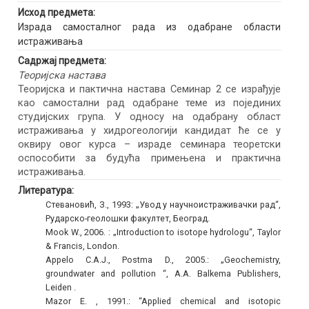
Исход предмета:
Израда самосталног рада из одабране области
истраживања
Садржај предмета:
Теоријска настава
Теоријска и пактична настава Семинар 2 се израђује
као самостални рад одабране теме из појединих
студијских група. У односу на одабрану област
истраживања у хидрогеологији кандидат ће се у
оквиру овог курса – израде семинара теоретски
оспособити за будућа примењена и практична
истраживања.
Литература:
Стевановић, З., 1993: „Увод у научноистраживачки рад“,
Рударско-геолошки факултет, Београд.
Mook W., 2006. : „Introduction to isotope hydrologu“, Taylor
& Francis, London.
Appelo C.A.J., Postma D., 2005.: „Geochemistry,
groundwater and pollution “, A.A. Balkema Publishers,
Leiden .
Mazor E. , 1991.: “Applied chemical and isotopic