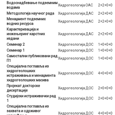
Водоснадбевање подземним
Хидрогеологија
ОАС
2+2+0+0
водама
Методологија научног рада
Хидрогеологија
ДАС
2+2+0+0
Менаџмент подземних
Хидрогеологија
ДАС
2+2+0+0
водних ресурса
Карактеризација и
инжењеринг карстних
Хидрогеологија
ДАС
2+2+0+0
издани
Семинар 2
Хидрогеологија
ДОС
1+0+0+0
Семинар 1
Хидрогеологија
ДОС
1+0+0+0
Самостални публиковани рад
Хидрогеологија
ДОС
1+0+0+0
П1
Специјална поглавља из
хидрогеолошких
Хидрогеологија
ДОС
4+0+0+0
истраживања и менаџмента
хидрогеолошких масива
Пројекат докторске
Хидрогеологија
ДОС
2+0+0+0
дисертације
Студијски истраживачки рад
Хидрогеологија
ДОС
2+0+0+0
1
Специјална поглавља из
захвата и одрживог
Хидрогеологија
ДОС
4+0+0+0