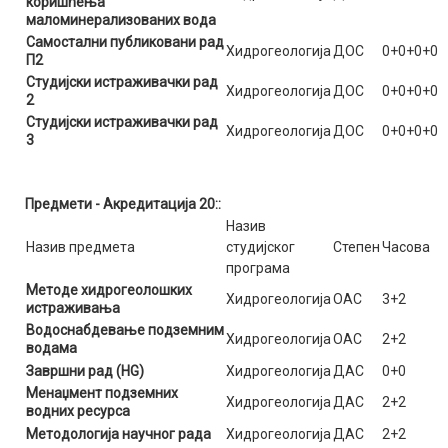
коришћења
маломинерализованих вода
Самостални публиковани рад
Хидрогеологија
ДОС
0+0+0+0
П2
Студијски истраживачки рад
Хидрогеологија
ДОС
0+0+0+0
2
Студијски истраживачки рад
Хидрогеологија
ДОС
0+0+0+0
3
Предмети - Акредитација 20::
Назив
Назив предмета
студијског
Степен
Часова
програма
Методе хидрогеолошких
Хидрогеологија
ОАС
3+2
истраживања
Водоснабдевање подземним
Хидрогеологија
ОАС
2+2
водама
Завршни рад (HG)
Хидрогеологија
ДАС
0+0
Менаџмент подземних
Хидрогеологија
ДАС
2+2
водних ресурса
Методологија научног рада
Хидрогеологија
ДАС
2+2