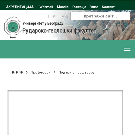
АКРЕДИТАЦИЈА
Webmail
Moodle
Галерија
Упис
Контакт
ћир
|
lat
|
eng
Универзитет у Београду
Рударско-геолошки факултет
РГФ
Професори
Подаци о професору