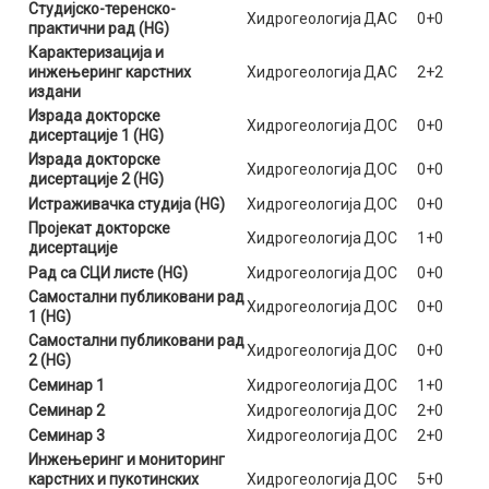
Студијско-теренско-
Хидрогеологија
ДАС
0+0
практични рад (HG)
Карактеризација и
инжењеринг карстних
Хидрогеологија
ДАС
2+2
издани
Израда докторске
Хидрогеологија
ДОС
0+0
дисертације 1 (HG)
Израда докторске
Хидрогеологија
ДОС
0+0
дисертације 2 (HG)
Истраживачка студија (HG)
Хидрогеологија
ДОС
0+0
Пројекат докторске
Хидрогеологија
ДОС
1+0
дисертације
Рад са СЦИ листе (HG)
Хидрогеологија
ДОС
0+0
Самостални публиковани рад
Хидрогеологија
ДОС
0+0
1 (HG)
Самостални публиковани рад
Хидрогеологија
ДОС
0+0
2 (HG)
Семинар 1
Хидрогеологија
ДОС
1+0
Семинар 2
Хидрогеологија
ДОС
2+0
Семинар 3
Хидрогеологија
ДОС
2+0
Инжењеринг и мониторинг
карстних и пукотинских
Хидрогеологија
ДОС
5+0