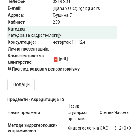
Телефон:
3219 234
E-mail:
ljiljana.vasic@rgf.bg.ac.rs
Адреса:
Ђушина 7
Кабинет:
239
Катедра:
Катедра за хидрогеологију
Консултације:
четвртак 11-12ч
Лична презентација:
Компетентност за
[pdf]
менторство:
Преглед радова у репозиторијуму
Подаци
Предмети - Акредитација 13:
Назив
Назив предмета
студијског
Степен
Часова
програма
Методе хидрогеолошких
Хидрогеологија
ОАС
3+2+0+0
истраживања