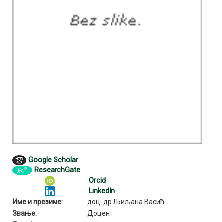
Google Scholar
ResearchGate
Orcid
LinkedIn
Име и презиме:
доц. др Љиљана Васић
Звање:
Доцент