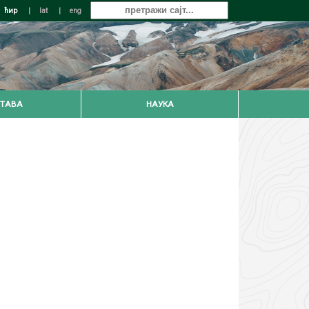
ћир
|
lat
|
eng
ТАВА
НАУКА