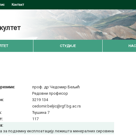
пис
Контакт
култет
ЛТЕТ
СТУДИЈЕ
НАС
презиме:
проф. др Чедомир Бељић
Редовни професор
н:
3219 134
cedomir.beljic@rgf.bg.ac.rs
:
Ђушина 7
т:
117
а:
а за подземну експлоатацију лежишта минералних сировина