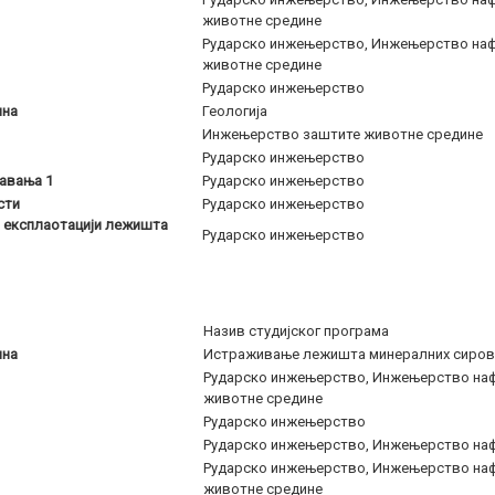
животне средине
Рударско инжењерство, Инжењерство наф
животне средине
Рударско инжењерство
ина
Геологија
Инжењерство заштите животне средине
Рударско инжењерство
авања 1
Рударско инжењерство
сти
Рударско инжењерство
ј експлаотацији лежишта
Рударско инжењерство
Назив студијског програма
ина
Истраживање лежишта минералних сиров
Рударско инжењерство, Инжењерство наф
животне средине
Рударско инжењерство
Рударско инжењерство, Инжењерство нафт
Рударско инжењерство, Инжењерство наф
животне средине