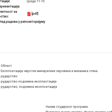
тације:
среда 11-13
презентација:
ентност за
[pdf]
ство:
лед радова у репозиторијуму
Област
т
Експлоатација чврстих минералних сировина и механика стена
т
рударство
т
рударство-подземна експлаотација
т
рударство, подземна експлоатација
Назив студијског програма
Рударско инжењерство, Инжењерство наф