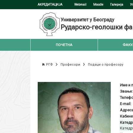
АКРЕДИТАЦИЈА
Webmail
Moodle
Галерија
У
Универзитет у Београду
Рударско-геолошки фа
ПОЧЕТНА
ФАКУ
РГФ
Професори
Подаци о професору
Име и 
Звање:
Телефо
E-mail:
Адреса
Кабине
Катедр
Катедр