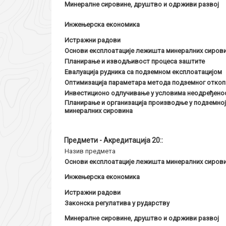
Минералне сировине, друштво и одрживи развој
Инжењерска економика
Истражни радови
Основи експлоатације лежишта минералних сиров
Планирање и изводљивост процеса заштите
Евалуација рудника са подземном експлоатацијом
Оптимизација параметара метода подземног откоп
Инвестиционо одлучивање у условима неодређено
Планирање и организација производње у подземно
минералних сировина
Предмети - Акредитација 20::
Назив предмета
Основи експлоатације лежишта минералних сиров
Инжењерска економика
Истражни радови
Законска регулатива у рударству
Минералне сировине, друштво и одрживи развој