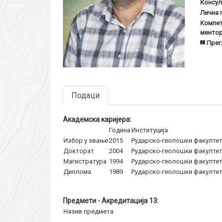
Консул
Лична 
Компет
ментор
Прег
Подаци
Академска каријера:
Година
Институција
Избор у звање
2015
Рударско-геолошки факулте
Докторат
2004
Рударско-геолошки факулте
Магистратура
1994
Рударско-геолошки факулте
Диплома
1989
Рударско-геолошки факулте
Предмети - Акредитација 13:
Назив предмета