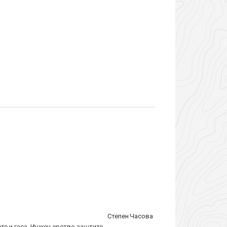
Степен
Часова
те и гаса, Инжењерство заштите