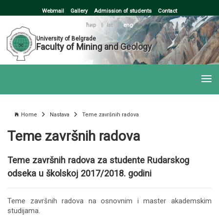
Webmail
Gallery
Admission of students
Contact
ћир
|
lat
|
eng
University of Belgrade
Faculty of Mining and Geology
Home
Nastava
Teme završnih radova
Teme završnih radova
Teme završnih radova za studente Rudarskog
odseka u školskoj 2017/2018. godini
Teme završnih radova na osnovnim i master akademskim
studijama.