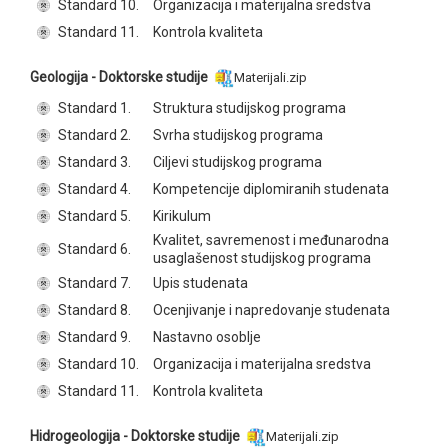
Standard 10.
Organizacija i materijalna sredstva
Standard 11.
Kontrola kvaliteta
Geologija - Doktorske studije
Materijali.zip
Standard 1.
Struktura studijskog programa
Standard 2.
Svrha studijskog programa
Standard 3.
Ciljevi studijskog programa
Standard 4.
Kompetencije diplomiranih studenata
Standard 5.
Kirikulum
Kvalitet, savremenost i međunarodna
Standard 6.
usaglašenost studijskog programa
Standard 7.
Upis studenata
Standard 8.
Ocenjivanje i napredovanje studenata
Standard 9.
Nastavno osoblje
Standard 10.
Organizacija i materijalna sredstva
Standard 11.
Kontrola kvaliteta
Hidrogeologija - Doktorske studije
Materijali.zip