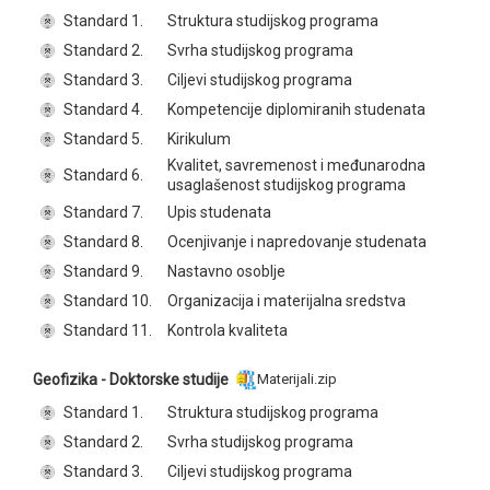
Standard 1.
Struktura studijskog programa
Standard 2.
Svrha studijskog programa
Standard 3.
Ciljevi studijskog programa
Standard 4.
Kompetencije diplomiranih studenata
Standard 5.
Kirikulum
Kvalitet, savremenost i međunarodna
Standard 6.
usaglašenost studijskog programa
Standard 7.
Upis studenata
Standard 8.
Ocenjivanje i napredovanje studenata
Standard 9.
Nastavno osoblje
Standard 10.
Organizacija i materijalna sredstva
Standard 11.
Kontrola kvaliteta
Geofizika - Doktorske studije
Materijali.zip
Standard 1.
Struktura studijskog programa
Standard 2.
Svrha studijskog programa
Standard 3.
Ciljevi studijskog programa