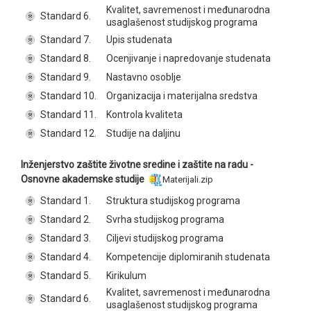
Kvalitet, savremenost i međunarodna
Standard 6.
usaglašenost studijskog programa
Standard 7.
Upis studenata
Standard 8.
Ocenjivanje i napredovanje studenata
Standard 9.
Nastavno osoblje
Standard 10.
Organizacija i materijalna sredstva
Standard 11.
Kontrola kvaliteta
Standard 12.
Studije na daljinu
Inženjerstvo zaštite životne sredine i zaštite na radu -
Osnovne akademske studije
Materijali.zip
Standard 1.
Struktura studijskog programa
Standard 2.
Svrha studijskog programa
Standard 3.
Ciljevi studijskog programa
Standard 4.
Kompetencije diplomiranih studenata
Standard 5.
Kirikulum
Kvalitet, savremenost i međunarodna
Standard 6.
usaglašenost studijskog programa