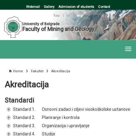
Webmail
Gallery
Admission of students
Contact
ћир
|
lat
|
eng
University of Belgrade
Faculty of Mining and Geology
Home
Fakultet
Akreditacija
Akreditacija
Standardi
Standard 1.
Osnovni zadaci i ciljevi visokoškolske ustanove
Standard 2.
Planiranje i kontrola
Standard 3.
Organizacija i upravljanje
Standard 4.
Studije