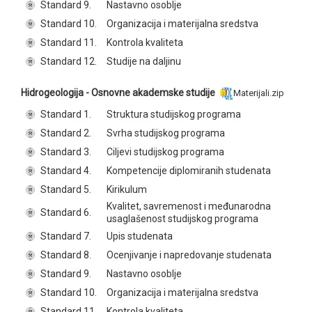
Standard 9.
Nastavno osoblje
Standard 10.
Organizacija i materijalna sredstva
Standard 11.
Kontrola kvaliteta
Standard 12.
Studije na daljinu
Hidrogeologija - Osnovne akademske studije
Materijali.zip
Standard 1.
Struktura studijskog programa
Standard 2.
Svrha studijskog programa
Standard 3.
Ciljevi studijskog programa
Standard 4.
Kompetencije diplomiranih studenata
Standard 5.
Kirikulum
Kvalitet, savremenost i međunarodna
Standard 6.
usaglašenost studijskog programa
Standard 7.
Upis studenata
Standard 8.
Ocenjivanje i napredovanje studenata
Standard 9.
Nastavno osoblje
Standard 10.
Organizacija i materijalna sredstva
Standard 11.
Kontrola kvaliteta