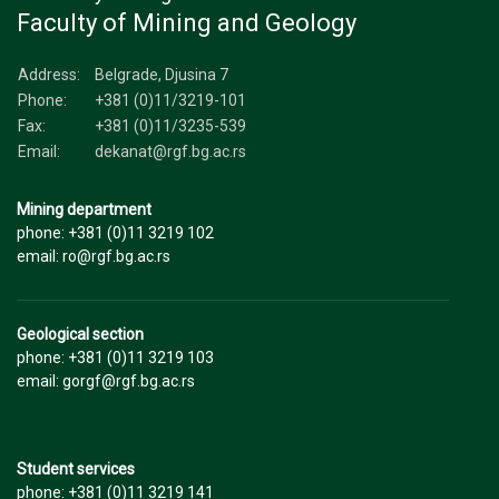
Faculty of Mining and Geology
Address:
Belgrade, Djusina 7
Phone:
+381 (0)11/3219-101
Fax:
+381 (0)11/3235-539
Email:
dekanat@rgf.bg.ac.rs
Mining department
phone: +381 (0)11 3219 102
email: ro@rgf.bg.ac.rs
Geological section
phone: +381 (0)11 3219 103
email: gorgf@rgf.bg.ac.rs
Student services
phone: +381 (0)11 3219 141