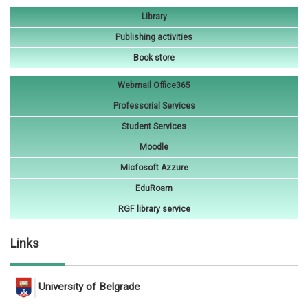
Library
Publishing activities
Book store
Webmail Office365
Professorial Services
Student Services
Moodle
Micfosoft Azzure
EduRoam
RGF library service
Links
University of Belgrade