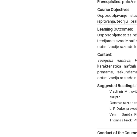
Prerequisites:
položen i
Course Objectives:
Osposobljavanje stud
ispitivanja, teoriju i p
Learning Outcomes:
Osposobljenost za reš
tercijarne razrade naft
optimizacije razrade le
Content:
Teorijska nastava, P
karakteristika naftn
primarne, sekundarn
optimizacija razrade na
Suggested Reading Lis
Vladimir Mitrovi
skripta
Osnove razrade f
L. P. Dake, prevo
Velimir Sariđa: P
Thomas Frick: Pr
Conduct of the Course