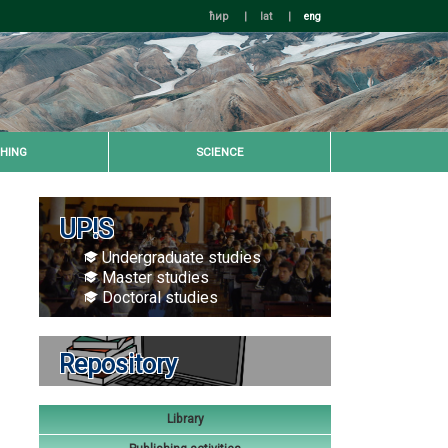
ћир
|
lat
|
eng
HING
SCIENCE
UP!S
Undergraduate studies
Master studies
Doctoral studies
Repository
Library