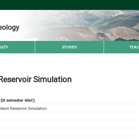
eology
ULTY
STUDIES
TEAC
Reservoir Simulation
(IX semester -MsC)
oleum Reservoir Simulation