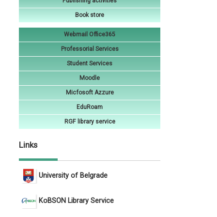
Publishing activities
Book store
Webmail Office365
Professorial Services
Student Services
Moodle
Micfosoft Azzure
EduRoam
RGF library service
Links
University of Belgrade
KoBSON Library Service