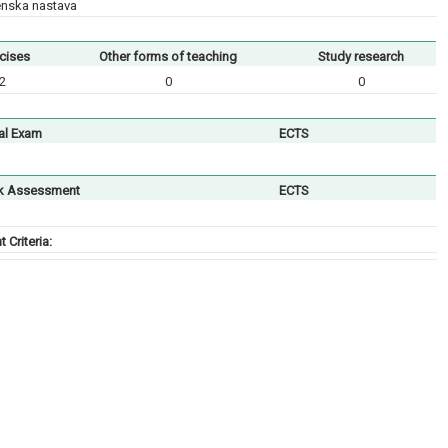
enska nastava
cises
Other forms of teaching
Study research
2
0
0
al Exam
ECTS
k Assessment
ECTS
Criteria: