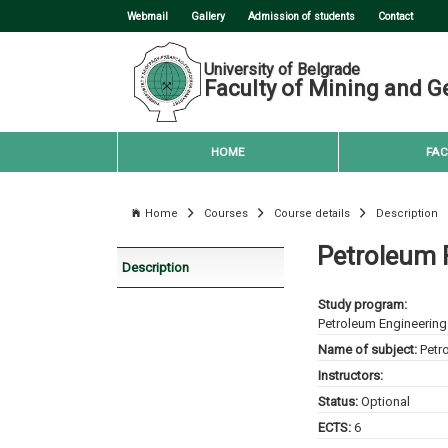
Webmail
Gallery
Admission of students
Contact
University of Belgrade
Faculty of Mining and G
HOME
FAC
Home
Courses
Course details
Description
Petroleum 
Description
Study program:
Petroleum Engineering
Name of subject:
Petr
Instructors:
Status:
Optional
ECTS:
6