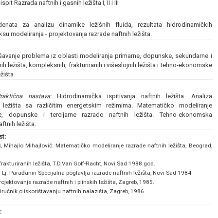
spit Razrada naftnih i gasnih ležišta I, II i III
enata za analizu dinamike ležišnih fluida, rezultata hidrodinamičkih
raksu modeliranja - projektovanja razrade naftnih ležišta.
avanje problema iz oblasti modeliranja primarne, dopunske, sekundarne i
nih ležišta, kompleksnih, frakturiranih i višeslojnih ležišta i tehno-ekonomske
žišta.
raktična nastava:
Hidrodinamička ispitivanja naftnih ležišta. Analiza
ih ležišta sa različitim energetskim režimima. Matematičko modeliranje
e, dopunske i tercijarne razrade naftnih ležišta. Tehno-ekonomska
ftnih ležišta.
t:
ć, Mihajlo Mihajlović: Matematičko modeliranje razrade naftnih ležišta, Beograd,
rakturiranih ležišta, T.D.Van Golf-Racht, Novi Sad 1988.god.
d Lj. Parađanin Specijalna poglavlja razrade naftnih ležišta, Novi Sad 1984
rojektovanje razrade naftnih i plinskih ležišta, Zagreb, 1985.
iručnik o iskorištavanju naftnih nalazišta, Zagreb, 1986.
: