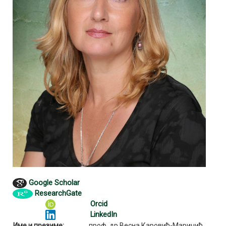
Google Scholar
ResearchGate
Orcid
LinkedIn
Име и презиме:
проф. др Весна Каровић-Маричић