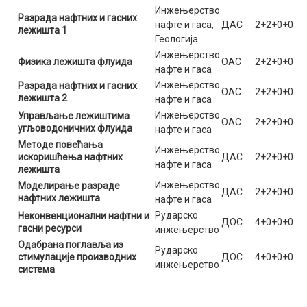
Инжењерство
Разрада нафтних и гасних
нафте и гаса,
ДАС
2+2+0+0
лежишта 1
Геологија
Инжењерство
Физика лежишта флуида
ОАС
2+2+0+0
нафте и гаса
Инжењерство
Разрада нафтних и гасних
ОАС
2+2+0+0
лежишта 2
нафте и гаса
Инжењерство
Управљање лежиштима
ОАС
2+2+0+0
угљоводоничних флуида
нафте и гаса
Методе повећања
Инжењерство
искоришћења нафтних
ДАС
2+2+0+0
нафте и гаса
лежишта
Инжењерство
Моделирање разраде
ДАС
2+2+0+0
нафтних лежишта
нафте и гаса
Рударско
Неконвенционални нафтни и
ДОС
4+0+0+0
гасни ресурси
инжењерство
Одабрана поглавља из
Рударско
стимулације производних
ДОС
4+0+0+0
инжењерство
система