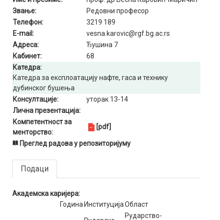
Звање:
Редовни професор
Телефон:
3219 189
E-mail:
vesna.karovic@rgf.bg.ac.rs
Адреса:
Ђушина 7
Кабинет:
68
Катедра:
Катедра за експлоатацију нафте, гаса и технику
дубинског бушења
Консултације:
уторак 13-14
Лична презентација:
Компетентност за
[pdf]
менторство:
Преглед радова у репозиторијуму
Подаци
Академска каријера:
Година
Институција
Област
Рударство-