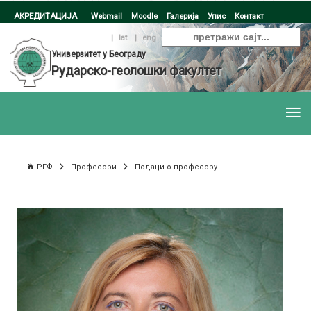
АКРЕДИТАЦИЈА
Webmail
Moodle
Галерија
Упис
Контакт
ћир
|
lat
|
eng
Универзитет у Београду
Рударско-геолошки факултет
РГФ
Професори
Подаци о професору