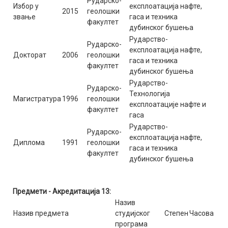
Рударско-
Избор у
експлоатација нафте,
2015
геолошки
звање
гаса и техника
факултет
дубинског бушења
Рударство-
Рударско-
експлоатација нафте,
Докторат
2006
геолошки
гаса и техника
факултет
дубинског бушења
Рударство-
Рударско-
Технологија
Магистратура
1996
геолошки
експлоатације нафте и
факултет
гаса
Рударство-
Рударско-
експлоатација нафте,
Диплома
1991
геолошки
гаса и техника
факултет
дубинског бушења
Предмети - Акредитација 13:
Назив
Назив предмета
студијског
Степен
Часова
програма