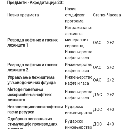
Предмети - Акредитација 20::
Назив
Назив предмета
студијског
Степен
Часова
програма
Истраживање
лежишта
минералних
Разрада нафтних и гасних
ОАС
2+2
лежишта 1
сировина,
Инжењерство
нафте и гаса
Инжењерство
Разрада нафтних и гасних
ОАС
2+2
лежишта 2
нафте и гаса
Инжењерство
Управљање лежиштима
ОАС
2+2
угљоводоничних флуида
нафте и гаса
Методе повећања
Инжењерство
искоришћења нафтних
ДАС
2+2
нафте и гаса
лежишта
Рударско
Неконвенционални нафтни и
ДОС
4+0
гасни ресурси
инжењерство
Одабрана поглавља из
Рударско
стимулације производних
ДОС
4+0
инжењерство