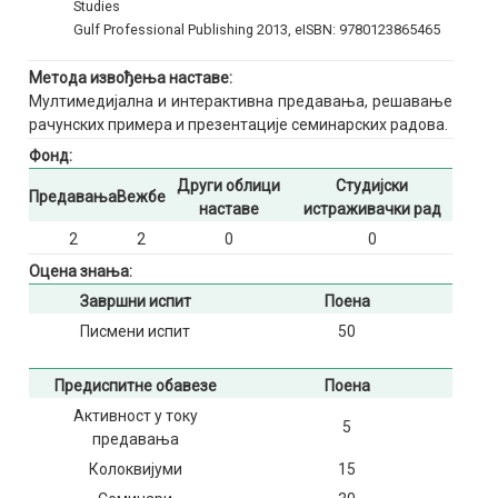
Studies
Gulf Professional Publishing 2013, eISBN: 9780123865465
Метода извођења наставе:
Мултимедијална и интерактивна предавања, решавање
рачунских примера и презентације семинарских радова.
Фонд:
Други облици
Студијски
Предавања
Вежбе
наставе
истраживачки рад
2
2
0
0
Оцена знања:
Завршни испит
Поена
Писмени испит
50
Предиспитне обавезе
Поена
Активност у току
5
предавања
Колоквијуми
15