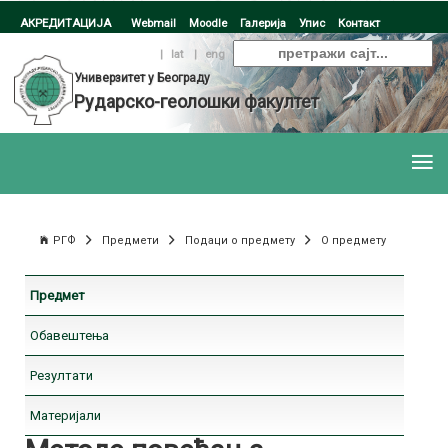
АКРЕДИТАЦИЈА
Webmail
Moodle
Галерија
Упис
Контакт
ћир
|
lat
|
eng
Универзитет у Београду
Рударско-геолошки факултет
РГФ
Предмети
Подаци о предмету
О предмету
Предмет
Обавештења
Резултати
Материјали