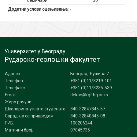
Семинари
30
Додатни услови оцењивања:
-
Универзитет у Београду
Рударско-геолошки факултет
Адреса:
Београд, Ђушина 7
Телефон:
+381 (0)11/3219-101
Телефакс:
+381 (0)11/3235-539
Email:
dekan@rgf.bg.ac.rs
Жиро рачуни:
Школарина-уплате студената:
840-32847845-57
Сарадња са привредом:
840-32840845-08
ПИБ:
100206244
Матични број:
07045735