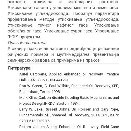
алкалија, полимера и мицеларних раствора.
Утискивање гасова у условима мешања и немешања.
Утискивање угљендиоксида. Прорачун параметара
пројектовања методе утискивања угљендиоксида.
Утискивање течног нафтног гаса. Утискивање
обогаћеног гаса. Утискивање сувог гаса. Управљање
"ЕОР" пројектом.
Практична настава
У оквиру практичне наставе предвиђено је решавање
рачунских примера и мултимедијална презентација
семинарских радова са примерима из праксе.
Литература:
Aurel Carcoana, Applied enhanced oil recovery, Prentice
Hall, 1992, ISBN 0-13-044172-0
Don W. Green, G. Paul Willhite, Enhanced Oil Recovery, SPE,
Richardson, Texas, 1998
Mark Klins, Carbon dioxide flooding-Basic Mechanisms and
Project Design,IHRDC, Boston, 1984.
Larry W. Lake, Russell Johns, Bill Rossen and Gary Pope,
Fundamentals of Enhanced Oil Recovery, 2014, SPE, ISBN:
978-1-61399-328-6
Editors: James Sheng, Enhanced Oil Recovery -Field Case