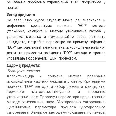
решавање проблема управљања "ЕОР" пројектима у
пракси.
Исход предмета:
По завршетку курса студент може да анализира и
дефинише: критеријуме примене "ЕОР" метода
(термичке, хемијске и методе утискивања гасова у
условима мешања и немешања) и избор лежишта
кандидата, потребне параметре за примену поједине
"ЕОР" методе, повећање степена искоришћења нафтног
лежишта применом појединих "ЕОР" метода и процес
управљања одређеним "ЕОР" пројектом.
Садржај предмета:
Теоријска настава
Класификација и примена метода повећања
искоришћења нафтних лежишта у свету. Критеријуми
примене "ЕОР" метода и избор лежишта кандидата.
Термичке мотоде-континуално и циклично
утискивање паре. Прорачун параметара пројектовања
методе утискивања паре. Унутарслојно сагоревање.
Дефинисање параметара процеса унутарслојног
сагоревања. Хемијске методе-утискивање полимера,