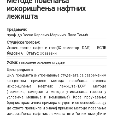
Методе повећања
искоришћења нафтних
лежишта
Предавачи:
проф. др Весна Каровић-Маричић
,
Лола Томић
Студијски програм:
Инжењерство нафте и гаса(IX семестар -DAS)
ЕСПБ
бодови
: 6
Статус
: Обавезни
Услов:
завршене основне студије
Циљ предмета:
Циљ предмета је упознавање студената са савременим
концептом примене метода повећања степена
искоришћења нафтних лежишта-"ЕОР" метода
(термичке, хемијске и методе утискивања гасова у
условима мешања и немешања). Кроз проучавање
бројних практичних примера студенти се оспособљавају
да схвате принципе и значај примене метода повећања
искоришћења нафтних лежишта што ће им омогућити