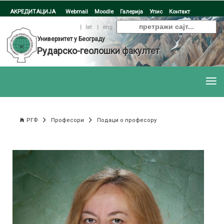
АКРЕДИТАЦИЈА
Webmail
Moodle
Галерија
Упис
Контакт
ћир
|
lat
|
eng
Универзитет у Београду
Рударско-геолошки факултет
РГФ
Професори
Подаци о професору