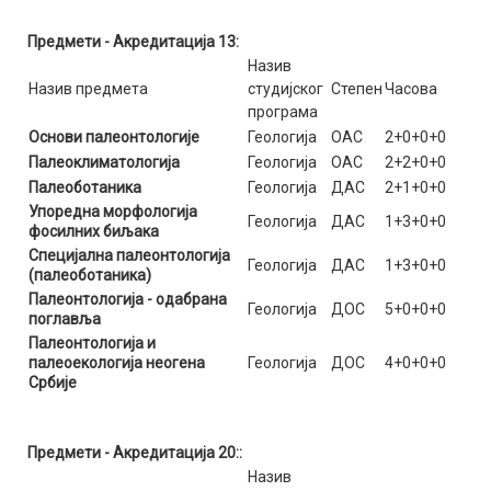
Предмети - Акредитација 13:
Назив
Назив предмета
студијског
Степен
Часова
програма
Основи палеонтологије
Геологија
ОАС
2+0+0+0
Палеоклиматологија
Геологија
ОАС
2+2+0+0
Палеоботаника
Геологија
ДАС
2+1+0+0
Упоредна морфологија
Геологија
ДАС
1+3+0+0
фосилних биљака
Специјална палеонтологија
Геологија
ДАС
1+3+0+0
(палеоботаника)
Палеонтологија - одабрана
Геологија
ДОС
5+0+0+0
поглавља
Палеонтологија и
палеоекологија неогена
Геологија
ДОС
4+0+0+0
Србије
Предмети - Акредитација 20::
Назив