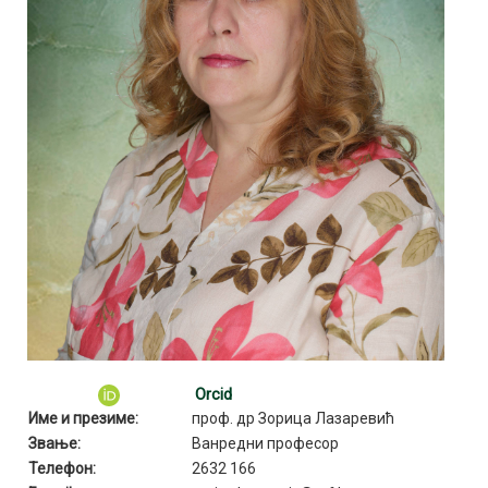
Orcid
Име и презиме:
проф. др Зорица Лазаревић
Звање:
Ванредни професор
Телефон:
2632 166