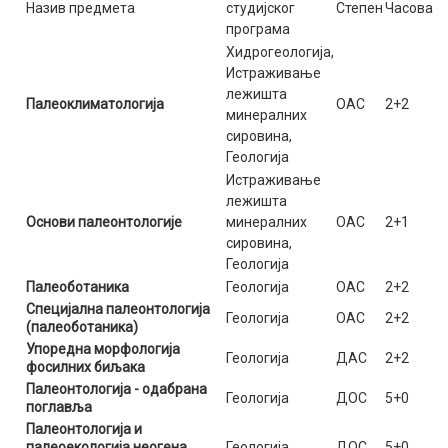
Назив предмета
студијског
Степен
Часова
програма
Хидрогеологија,
Истраживање
лежишта
Палеоклиматологија
ОАС
2+2
минералних
сировина,
Геологија
Истраживање
лежишта
Основи палеонтологије
минералних
ОАС
2+1
сировина,
Геологија
Палеоботаника
Геологија
ОАС
2+2
Специјална палеонтологија
Геологија
ОАС
2+2
(палеоботаника)
Упоредна морфологија
Геологија
ДАС
2+2
фосилних биљака
Палеонтологија - одабрана
Геологија
ДОС
5+0
поглавља
Палеонтологија и
палеоекологија неогена
Геологија
ДОС
5+0