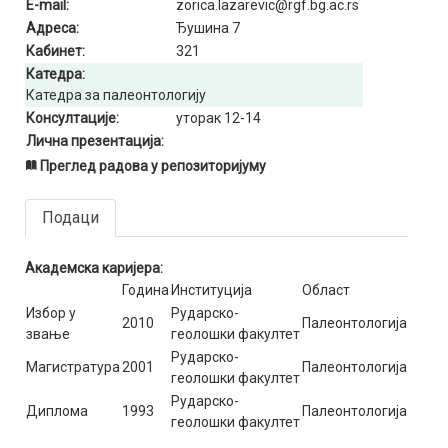
E-mail:
zorica.lazarevic@rgf.bg.ac.rs
Адреса:
Ђушина 7
Кабинет:
321
Катедра:
Катедра за палеонтологију
Консултације:
уторак 12-14
Лична презентација:
Преглед радова у репозиторијуму
Подаци
Академска каријера:
Година
Институција
Област
Избор у
Рударско-
2010
Палеонтологија
звање
геолошки факултет
Рударско-
Магистратура
2001
Палеонтологија
геолошки факултет
Рударско-
Диплома
1993
Палеонтологија
геолошки факултет