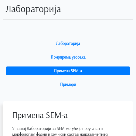
Лабораторија
Лабораторија
Прирпрема узорака
Примена SEM-а
Примери
Примена SEM-а
У нашој Лабораторији за SEM могуће је проучавати
морфологију, фазни и хемијски састав најразличитијих