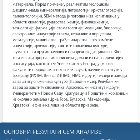
материјала. Поред примене у различитим геолошким
дисциплинама (минералогији, петрологији, кристалографији,
палеонтологији), SEM метода је погодна и за испитивања у
области екологије, рударства, хемије, физичке хемије,
технологије, фармације, стоматологије, медицине, биологије,
електронике, индустрије стакла, керамике и порцелана,
металургије, машинства, грађевинарства, прехрамбене
индустрије, археологије, заштите споменика културе,
шумарства и других научних и привредних дисциплина. Због
тога велики број наших корисника долази из најразличитијих
институција, као што су: Универзитет у Београду (многи
факултети природних и техничких наука), научни институти у
Београду (ИХТМ, Винча, ИТНМС, ИМС и други), музеји и заводи
за заштиту споменика културе (Народни музеј, Републички
завод за заштиту споменика, Археолошки институт и други),
Универзитети у Новом Саду, Крагујевцу и Приштини, корисници
из околних земаља (Црна Гора, Бугарска, Македонија,
Хрватска) и физичка лица из области привреде.
ОСНОВНИ РЕЗУЛТАТИ СЕМ АНАЛИЗЕ: