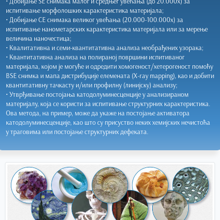
• Добијање SE снимака малог и средњег увећања (до 20.000x) за
испитивање морфолошких карактеристика материјала;
• Добијање СЕ снимака великог увећања (20.000-100.000x) за
испитивање нанометарских карактеристика материјала или за мерење
величина наночестица;
• Квалитативна и семи-квантитативна анализа необрађених узорака;
• Квантитативна анализа на полираној површини испитиваног
материјала, којом је могуће и одредити хомогеност/хетерогеност помоћу
BSE снимка и мапа дистрибуције елемената (X-ray mapping), као и добити
квантитативну тачкасту и/или профилну (линијску) анализу;
• Утврђивање постојања катодолуминесценције у анализираном
материјалу, која се користи за испитивање структурних карактеристика.
Ова метода, на пример, може да укаже на постојање активатора
катодолуминесценције, као што су присуство неких хемијских нечистоћа
у траговима или постојање структурних дефеката.