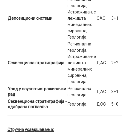
геологија,
Истраживање
Депозициони системи
лежишта
ОАС
3+1
минералних
сировина,
Геологија
Регионална
геологија,
Истраживање
Секвенциона стратиграфија
лежишта
ДАС
2+2
минералних
сировина,
Геологија
Регионална
Увод у научно-истраживачки
ДАС
3+1
рад
геологија
Секвенциона стратиграфија -
Геологија
ДОС
5+0
одабрана поглавља
Стручна усавршавања: