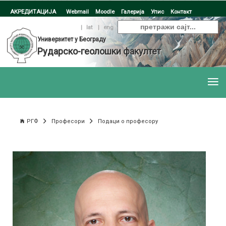
АКРЕДИТАЦИЈА
Webmail
Moodle
Галерија
Упис
Контакт
ћир
|
lat
|
eng
Универзитет у Београду
Рударско-геолошки факултет
РГФ
Професори
Подаци о професору