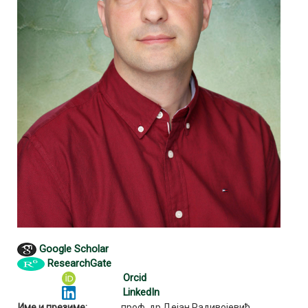
Google Scholar
ResearchGate
Orcid
LinkedIn
Име и презиме:
проф. др Дејан Радивојевић