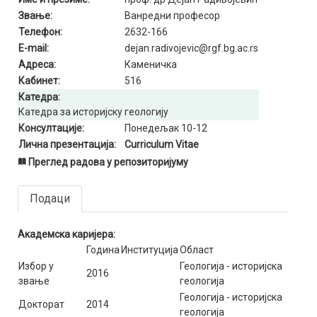
Звање:
Ванредни професор
Телефон:
2632-166
E-mail:
dejan.radivojevic@rgf.bg.ac.rs
Адреса:
Каменичка
Кабинет:
516
Катедра:
Катедра за историјску геологију
Консултације:
Понедељак 10-12
Лична презентација:
Curriculum Vitae
Преглед радова у репозиторијуму
Подаци
Академска каријера:
Година
Институција
Област
Избор у
Геологија - историјска
2016
звање
геологија
Геологија - историјска
Докторат
2014
геологија