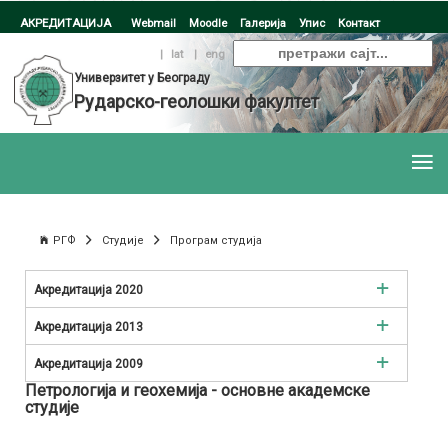
АКРЕДИТАЦИЈА
Webmail
Moodle
Галерија
Упис
Контакт
ћир
|
lat
|
eng
Универзитет у Београду
Рударско-геолошки факултет
РГФ
Студије
Програм студија
Акредитација 2020
Рударско инжењерство
Акредитација 2013
Инжењерство заштите животне средине
Рударско инжењерство
Акредитација 2009
Петрологија и геохемија - основне академске
Инжењерство нафте и гаса
Инжењерство заштите животне средине
Рударско инжењерство
студије
Геологија
Инжењерство нафте и гаса
Инжењерство заштите животне средине и заштите на раду