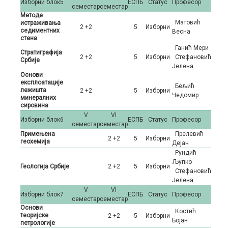
Изборни блок5
ЕСПБ
Статус
Професор
семестар
семестар
Методе
Матовић
истраживања
2 +2
5
Изборни
седиментних
Весна
стена
Ганић Мери
Стратиграфија
2 +2
5
Изборни
Стефановић
Србије
Јелена
Основи
експлоатације
Бељић
лежишта
2 +2
5
Изборни
Чедомир
минералних
сировина
V
VI
Изборни блок6
ЕСПБ
Статус
Професор
семестар
семестар
Примењена
Прелевић
2 +2
5
Изборни
геохемија
Дејан
Рундић
Љупко
Геологија Србије
2 +2
5
Изборни
Стефановић
Јелена
V
VI
Изборни блок7
ЕСПБ
Статус
Професор
семестар
семестар
Основи
Костић
теоријске
2 +2
5
Изборни
Бојан
петрологије