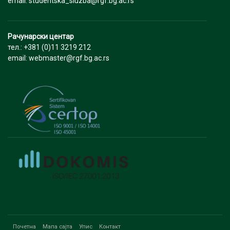
email: studentska_sluzba@rgf.bg.ac.rs
Рачунарски центар
тел.: +381 (0)11 3219 212
email: webmaster@rgf.bg.ac.rs
Почетна
Мапа сајта
Упис
Контакт