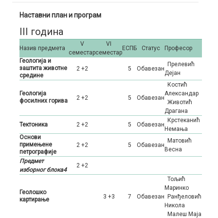
Хидрогеологија
Геологија
Инжењерство нафте и гаса
Наставни план и програм
III година
Геотехника
Хидрогеологија
Геологија
V
VI
Назив предмета
ЕСПБ
Статус
Професор
Геофизика
Геотехника
Хидрогеологија
семестар
семестар
Геологија и
Прелевић
Регионална геологија
Геофизика
Геотехника
заштита животне
2 +2
5
Oбавезан
Дејан
средине
Костић
Истраживање лежишта минералних сировина
Геофизика
Геологија
Александар
2 +2
5
Oбавезан
фосилних горива
Животић
Драгана
Крстеканић
Тектоника
2 +2
5
Oбавезан
Немања
Основи
Матовић
примењене
2 +2
5
Oбавезан
Весна
петрографије
Предмет
2 +2
изборног блока4
Тољић
Маринко
Геолошко
3 +3
7
Oбавезан
Ранђеловић
картирање
Никола
Малеш Маја