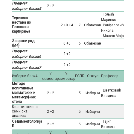
Предмет
2 +2
изборног блока5
Тољић
Теренска
Маринко
настава из
2 +0 +4
7
Oбавезан
Ранђеловић
Геолошког
Никола
картирања
Малеш Маја
Завршни рад
0 +0
6
Oбавезан
(М4)
Предмет
2 +2
изборног блока6
Предмет
2 +2
изборног блока7
V
VI
Изборни блок4
ЕСПБ
Статус
Професор
семестар
семестар
Методе
испитивања
Цветковић
магматских и
2 +2
5
Изборни
Владица
метаморфних
стена
Квантитативна
хемијска
2 +2
5
Изборни
анализа
Седиментологија
Гајић
2 +2
5
Изборни
Б
Виолета
V
VI