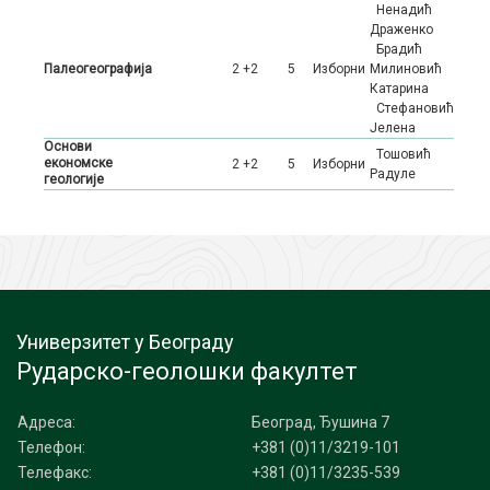
Ненадић
Драженко
Брадић
Палеогеографија
2 +2
5
Изборни
Милиновић
Катарина
Стефановић
Јелена
Основи
Тошовић
економске
2 +2
5
Изборни
Радуле
геологије
Универзитет у Београду
Рударско-геолошки факултет
Адреса:
Београд, Ђушина 7
Телефон:
+381 (0)11/3219-101
Телефакс:
+381 (0)11/3235-539