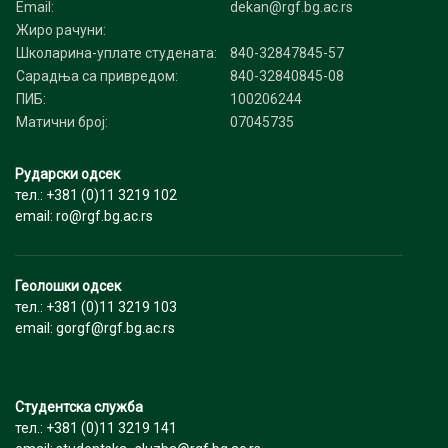
Email:
dekan@rgf.bg.ac.rs
Жиро рачуни:
Школарина-уплате студената:
840-32847845-57
Сарадња са привредом:
840-32840845-08
ПИБ:
100206244
Матични број:
07045735
Рударски одсек
тел.: +381 (0)11 3219 102
email: ro@rgf.bg.ac.rs
Геолошки одсек
тел.: +381 (0)11 3219 103
email: gorgf@rgf.bg.ac.rs
Студентска служба
тел.: +381 (0)11 3219 141