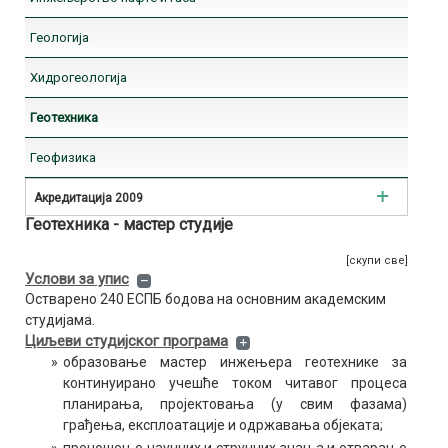
Геологија
Геологија
Хидрогеологија
Хидрогеологија
Геотехника
Геотехника
Геофизика
Геофизика
Регионална геологија
Акредитација 2009
Истраживање лежишта минералних сировина
Геотехника - мастер студије
Рударско инжењерство
[скупи све]
Инжењерство заштите животне средине и заштите на раду
Услови за упис
Остварено 240 ЕСПБ бодова на основним академским
Инжењерство нафте и гаса
студијама.
Циљеви студијског програма
Геологија
»
образовање мастер инжењера геотехнике за
континуирано учешће током читавог процеса
Хидрогеологија
планирања, пројектовања (у свим фазама)
грађења, експлоатације и одржавања објеката;
Геотехника