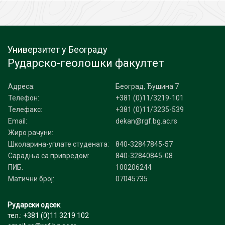
Универзитет у Београду
Рударско-геолошки факултет
Адреса:
Београд, Ђушина 7
Телефон:
+381 (0)11/3219-101
Телефакс:
+381 (0)11/3235-539
Email:
dekan@rgf.bg.ac.rs
Жиро рачуни:
Школарина-уплате студената:
840-32847845-57
Сарадња са привредом:
840-32840845-08
ПИБ:
100206244
Матични број:
07045735
Рударски одсек
тел.: +381 (0)11 3219 102