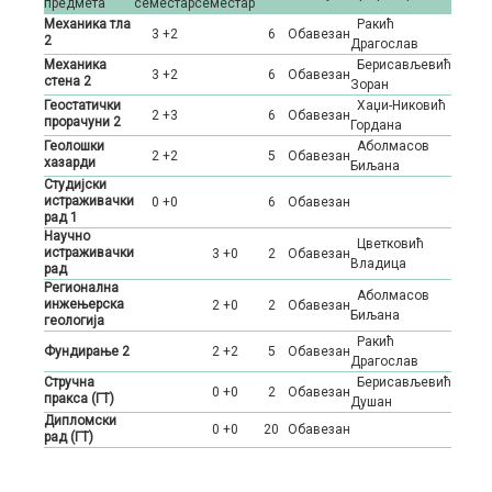
предмета
семестар
семестар
Механика тла
Ракић
3 +2
6
Oбавезан
2
Драгослав
Механика
Берисављевић
3 +2
6
Oбавезан
стена 2
Зоран
Геостатички
Хаџи-Никовић
2 +3
6
Oбавезан
прорачуни 2
Гордана
Геолошки
Аболмасов
2 +2
5
Oбавезан
хазарди
Биљана
Студијски
истраживачки
0 +0
6
Oбавезан
рад 1
Научно
Цветковић
истраживачки
3 +0
2
Oбавезан
Владица
рад
Регионална
Аболмасов
инжењерска
2 +0
2
Oбавезан
Биљана
геологија
Ракић
Фундирање 2
2 +2
5
Oбавезан
Драгослав
Стручна
Берисављевић
0 +0
2
Oбавезан
пракса (ГТ)
Душан
Дипломски
0 +0
20
Oбавезан
рад (ГТ)