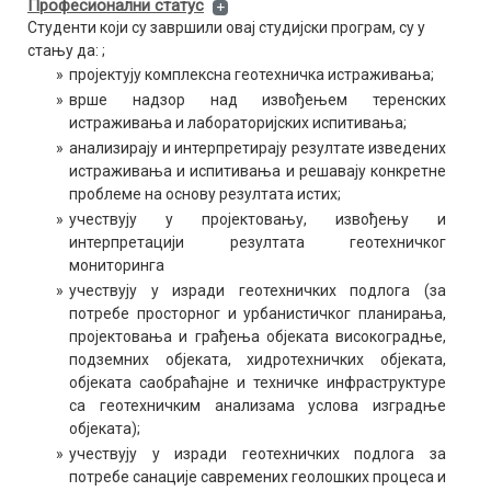
Професионални статус
Студенти који су завршили овај студијски програм, су у
стању да: ;
»
пројектују комплексна геотехничка истраживања;
»
врше надзор над извођењем теренских
истраживања и лабораторијских испитивања;
»
анализирају и интерпретирају резултате изведених
истраживања и испитивања и решавају конкретне
проблеме на основу резултата истих;
»
учествују у пројектовању, извођењу и
интерпретацији резултата геотехничког
мониторинга
»
учествују у изради геотехничких подлога (за
потребе просторног и урбанистичког планирања,
пројектовања и грађења објеката високоградње,
подземних објеката, хидротехничких објеката,
објеката саобраћајне и техничке инфраструктуре
са геотехничким анализама услова изградње
објеката);
»
учествују у изради геотехничких подлога за
потребе санације савремених геолошких процеса и