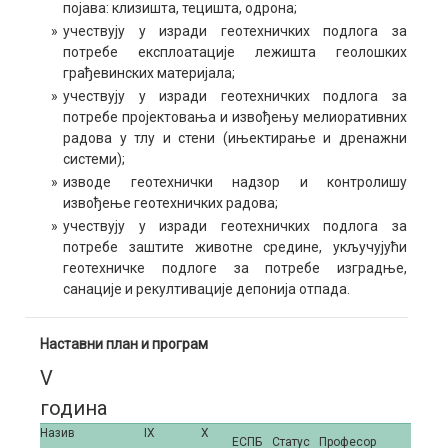
појава: клизишта, тецишта, одрона;
»
учествују у изради геотехничких подлога за
потребе експлоатације лежишта геолошких
грађевинских материјала;
»
учествују у изради геотехничких подлога за
потребе пројектовања и извођењу мелиоративних
радова у тлу и стени (ињектирање и дренажни
системи);
»
изводе геотехнички надзор и контролишу
извођење геотехничких радова;
»
учествују у изради геотехничких подлога за
потребе заштите животне средине, укључујући
геотехничке подлоге за потребе изградње,
санације и рекултивације депонија отпада.
Наставни план и програм
V
година
Назив
IX
X
ЕСПБ
Статус
Професор