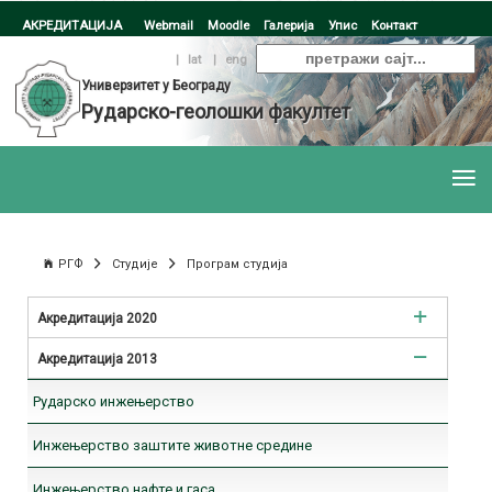
АКРЕДИТАЦИЈА
Webmail
Moodle
Галерија
Упис
Контакт
ћир
|
lat
|
eng
Универзитет у Београду
Рударско-геолошки факултет
РГФ
Студије
Програм студија
Акредитација 2020
Акредитација 2013
Рударско инжењерство
Рударско инжењерство
Инжењерство заштите животне средине
Инжењерство заштите животне средине
Инжењерство нафте и гаса
Инжењерство нафте и гаса