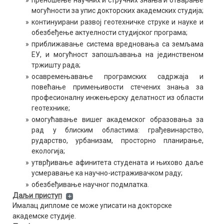
»
преношење научних и стручних знања и отварање
могућности за упис докторских академских студија;
Геофизика
»
континуирани развој геотехничке струке и науке и
обезбеђење актуелности студијског програма;
»
приближавање система вредновања са земљама
ЕУ, и могућност запошљавања на јединственом
тржишту рада;
»
осавремењавање програмских садржаја и
повећање примењивости стечених знања за
професионалну инжењерску делатност из области
геотехнике;
»
омогућавање вишег академског образовања за
рад у блиским областима: грађевинарство,
рударство, урбанизам, просторно планирање,
екологија;
»
утврђивање афинитета студената и њихово даље
усмеравање ка научно-истраживачком раду;
»
обезбеђивање научног подмлатка.
Даљи приступ
Ималац дипломе се може уписати на докторске
академске студије.