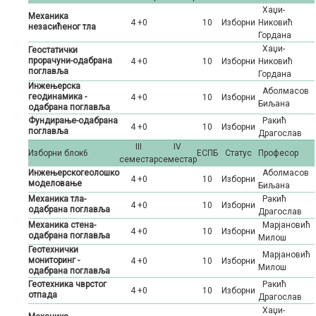
Хаџи-
Механика
4 +0
10
Изборни
Никовић
незасићеног тла
Гордана
Хаџи-
Геостатички
прорачуни-одабрана
4 +0
10
Изборни
Никовић
поглавља
Гордана
Инжењерска
Аболмасов
геодинамика -
4 +0
10
Изборни
Биљана
одабрана поглавља
Фундирање-одабрана
Ракић
4 +0
10
Изборни
поглавља
Драгослав
III
IV
Изборни блок6
ЕСПБ
Статус
Професор
семестар
семестар
Инжењерскогеолошко
Аболмасов
4 +0
10
Изборни
моделовање
Биљана
Механика тла-
Ракић
4 +0
10
Изборни
одабрана поглавља
Драгослав
Механика стена-
Марјановић
4 +0
10
Изборни
одабрана поглавља
Милош
Геотехнички
Марјановић
мониторинг -
4 +0
10
Изборни
Милош
одабрана поглавља
Геотехника чврстог
Ракић
4 +0
10
Изборни
отпада
Драгослав
Хаџи-