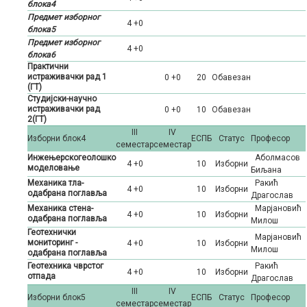
блока4
Предмет изборног
4 +0
блока5
Предмет изборног
4 +0
блока6
Практични
истраживачки рад 1
0 +0
20
Oбавезан
(ГТ)
Студијски-научно
истраживачки рад
0 +0
10
Oбавезан
2(ГТ)
III
IV
Изборни блок4
ЕСПБ
Статус
Професор
семестар
семестар
Инжењерскогеолошко
Аболмасов
4 +0
10
Изборни
моделовање
Биљана
Механика тла-
Ракић
4 +0
10
Изборни
одабрана поглавља
Драгослав
Механика стена-
Марјановић
4 +0
10
Изборни
одабрана поглавља
Милош
Геотехнички
Марјановић
мониторинг -
4 +0
10
Изборни
Милош
одабрана поглавља
Геотехника чврстог
Ракић
4 +0
10
Изборни
отпада
Драгослав
III
IV
Изборни блок5
ЕСПБ
Статус
Професор
семестар
семестар