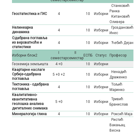
семестар
семестар
Станковић
Ранка
Геостатистика и ГИС
4
10
Изборни
Китановић
Оливера
Нелинеарна
Гроздановић
4
10
Изборни
динамика
Инес
Одабрана поглавља
из вероватноће и
4
10
Изборни
Ћебић Дејан
статистике
I
II
Изборни блок2
ЕСПБ
Статус
Професор
семестар
семестар
Геохемија земљишта
4 +0
10
Изборни
Квартарне наслаге
Ненадић
Србије-одабрана
5 +0 +2
10
Изборни
Драженко
поглавља
Тектоника - одабрана
Тољић
4
10
Изборни
поглавља
Маринко
Квалитативно-
Тривић
квантитативна
5 +0
10
Изборни
геолошка анализа
Бранислав
дигиталних снимака
Минералогија глина
4
10
Изборни
Роксић Маја
Ристић
Вакањац
Весна