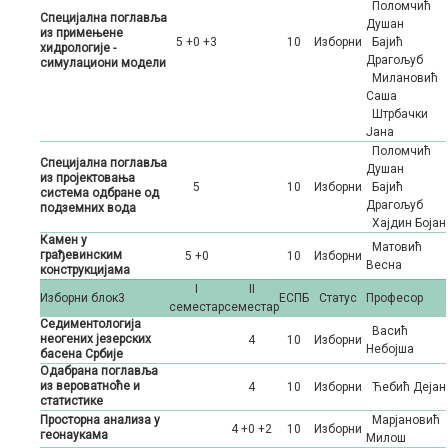
Поломчић
Специјална поглавља
Душан
из примењене
5 +0 +3
10
Изборни
Бајић
хидрологије -
Драгољуб
симулациони модели
Милановић
Саша
Штрбачки
Јана
Поломчић
Специјална поглавља
Душан
из пројектовања
5
10
Изборни
Бајић
система одбране од
Драгољуб
подземних вода
Хајдин Бојан
Камен у
Матовић
грађевинским
5 +0
10
Изборни
Весна
конструкцијама
I
II
Изборни блок3
ЕСПБ
Статус
Професор
семестар
семестар
Седиментологија
Васић
неогених језерских
4
10
Изборни
Небојша
басена Србије
Одабрана поглавља
из вероватноће и
4
10
Изборни
Ћебић Дејан
статистике
Просторна анализа у
Марјановић
4 +0 +2
10
Изборни
геонаукама
Милош