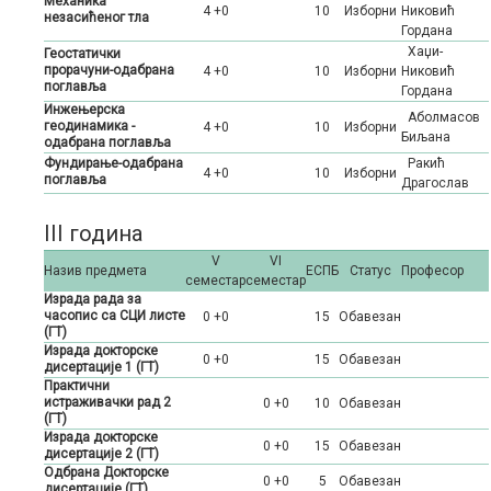
Механика
4 +0
10
Изборни
Никовић
незасићеног тла
Гордана
Хаџи-
Геостатички
прорачуни-одабрана
4 +0
10
Изборни
Никовић
поглавља
Гордана
Инжењерска
Аболмасов
геодинамика -
4 +0
10
Изборни
Биљана
одабрана поглавља
Фундирање-одабрана
Ракић
4 +0
10
Изборни
поглавља
Драгослав
III година
V
VI
Назив предмета
ЕСПБ
Статус
Професор
семестар
семестар
Израда рада за
часопис са СЦИ листе
0 +0
15
Oбавезан
(ГТ)
Израда докторске
0 +0
15
Oбавезан
дисертације 1 (ГТ)
Практични
истраживачки рад 2
0 +0
10
Oбавезан
(ГТ)
Израда докторске
0 +0
15
Oбавезан
дисертације 2 (ГТ)
Одбрана Докторске
0 +0
5
Oбавезан
дисертације (ГТ)