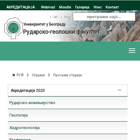
АКРЕДИТАЦИЈА
Webmail
Moodle
Галерија
Упис
Контакт
ћир
|
lat
|
eng
Универзитет у Београду
Рударско-геолошки факултет
РГФ
Студије
Програм студија
Акредитација 2020
Рударско инжењерство
Геологија
Хидрогеологија