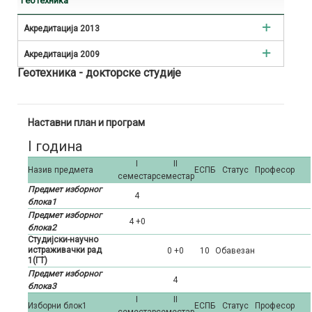
Геотехника
Акредитација 2013
Акредитација 2009
Рударско инжењерство
Геотехника - докторске студије
Рударско инжењерство
Геологија
Геологија
Хидрогеологија
Наставни план и програм
Хидрогеологија
Геотехника
I година
I
II
Геофизика
Назив предмета
ЕСПБ
Статус
Професор
семестар
семестар
Предмет изборног
4
блока1
Предмет изборног
4 +0
блока2
Студијски-научно
истраживачки рад
0 +0
10
Oбавезан
1(ГТ)
Предмет изборног
4
блока3
I
II
Изборни блок1
ЕСПБ
Статус
Професор