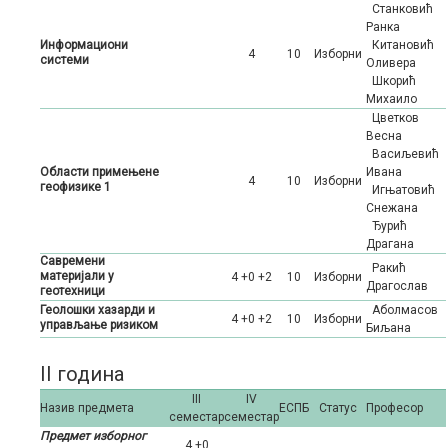
Станковић
Ранка
Информациони
Китановић
4
10
Изборни
системи
Оливера
Шкорић
Михаило
Цветков
Весна
Васиљевић
Области примењене
Ивана
4
10
Изборни
геофизике 1
Игњатовић
Снежана
Ђурић
Драгана
Савремени
Ракић
материјали у
4 +0 +2
10
Изборни
Драгослав
геотехници
Геолошки хазарди и
Аболмасов
4 +0 +2
10
Изборни
управљање ризиком
Биљана
II година
III
IV
Назив предмета
ЕСПБ
Статус
Професор
семестар
семестар
Предмет изборног
4 +0