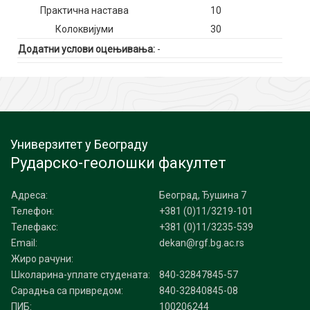
Практична настава
10
Колоквијуми
30
Додатни услови оцењивања:
-
Универзитет у Београду
Рударско-геолошки факултет
Адреса:
Београд, Ђушина 7
Телефон:
+381 (0)11/3219-101
Телефакс:
+381 (0)11/3235-539
Email:
dekan@rgf.bg.ac.rs
Жиро рачуни:
Школарина-уплате студената:
840-32847845-57
Сарадња са привредом:
840-32840845-08
ПИБ:
100206244