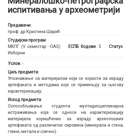
Минералошко-петрографска
испитивања у археометрији
Предавачи:
проф. др Кристина Шарић
Студијски програм:
МКПГ (V семестар -OAS)
ЕСПБ бодови
: 5
Статус
:
Изборни
Услов:
-
Циљ предмета:
Упознавање са материјалом који се користи за израду
артефаката и методама које се примењују за његову
карактеризацију;
Исход предмета:
Оспособљавање студента мултидисциплинарна
истраживања која се односе на карактеризацију
материјала коришћених за израду археолошких
артефаката од различитих сировина (минерала и стена,
глине, метала и слично).