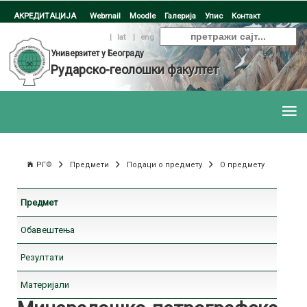
АКРЕДИТАЦИЈА
Webmail
Moodle
Галерија
Упис
Контакт
ћир
|
lat
|
eng
Универзитет у Београду
Рударско-геолошки факултет
РГФ
Предмети
Подаци о предмету
О предмету
Предмет
Обавештења
Резултати
Материјали