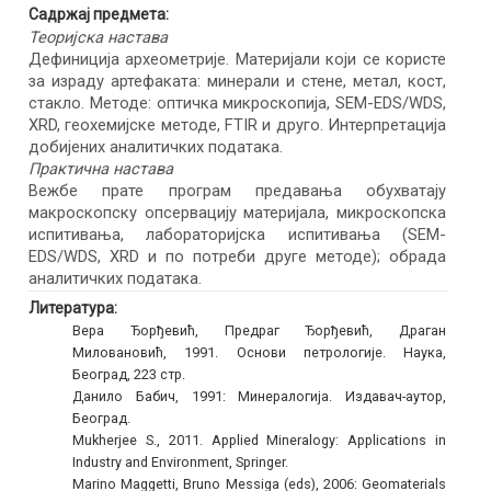
Садржај предмета:
Теоријска настава
Дефиниција археометрије. Материјали који се користе
за израду артефаката: минерали и стене, метал, кост,
стакло. Методе: оптичка микроскопија, SEM-EDS/WDS,
XRD, геохемијске методе, FTIR и друго. Интерпретација
добијених аналитичких података.
Практична настава
Вежбе прате програм предавања обухватају
макроскопску опсервацију материјала, микроскопска
испитивања, лабораторијска испитивања (SEM-
EDS/WDS, XRD и по потреби друге методе); обрада
аналитичких података.
Литература:
Вера Ђорђевић, Предраг Ђорђевић, Драган
Миловановић, 1991. Основи петрологије. Наука,
Београд, 223 стр.
Данило Бабич, 1991: Минералогија. Издавач-аутор,
Београд.
Mukherjee S., 2011. Applied Mineralogy: Applications in
Industry and Environment, Springer.
Marino Maggetti, Bruno Messiga (eds), 2006: Geomaterials