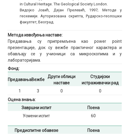
in Cultural Heritage. The Geological Society London.
Видојко Јовић, Дејан Прелевић, 1997; Методе у
геохемији. Ауторизована скрипта, Рударско-геолошки
факултет, Београд.
Метода извођења наставе:
Предавања су припремљена као power point
презентације, док су вежбе практичног карактера и
обављају се у учионици са микроскопима и у
лабораторијама.
Фонд:
Други облици
Студијски
Предавања
Вежбе
наставе
истраживачки рад
1
3
0
0
Оцена знања:
Завршни испит
Поена
Усмени испит
60
Предиспитне обавезе
Поена