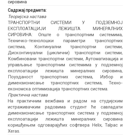
сировина
Садржај предмета:
Теоријска настава
ТРАНСПОРТНИ СИСТЕМИ У ПОДЗЕМНОЈ
ЕКСПЛОАТАЦИЈИ ЛЕЖИШТА МИНЕРАЛНИХ
СИРОВИНА: Опште о транспортним системима,
Техничко-технолошки параметри транспортних
система, Континуални транспортни системи,
Дисконтинуални (циклични) транспортни системи,
Комбиновани транспортни системи, Аутоматизација и
управљање транспортним системима у подземној
експлоатацији лежишта минералних сировина,
Поузданост транспортних система, Избор и
димензионисање транспортних система, Техно-
економска оптимизација транспортних система.
Практична настава
На практичним вежбама и радом на студијским
истраживачким радовима студент ће савладати
димензионисање транспортних система у подземној
експлоатацији лежишта минералних сировина
коришђењем одговарајућих софтвера Helix, Talpac и
Xeras.