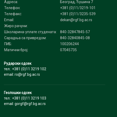
Адреса:
Београд, Ђушина 7
Телефон:
+381 (0)11/3219-101
Телефакс:
+381 (0)11/3235-539
Email:
dekan@rgf.bg.ac.rs
Жиро рачуни:
Школарина-уплате студената:
840-32847845-57
Сарадња са привредом:
840-32840845-08
ПИБ:
100206244
Матични број:
07045735
Рударски одсек
тел.: +381 (0)11 3219 102
email: ro@rgf.bg.ac.rs
Геолошки одсек
тел.: +381 (0)11 3219 103
email: gorgf@rgf.bg.ac.rs