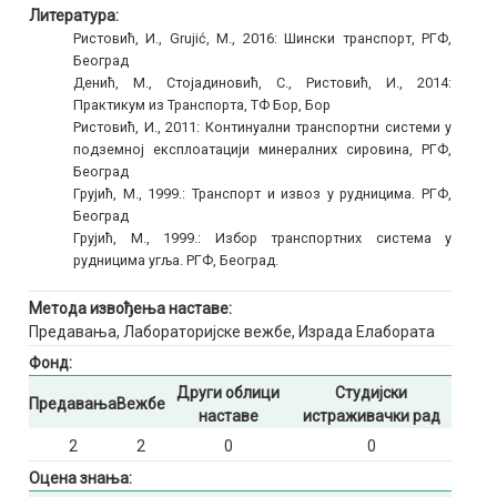
Литература:
Ристовић, И., Grujić, M., 2016: Шински транспорт, РГФ,
Београд
Денић, М., Стојадиновић, С., Ристовић, И., 2014:
Практикум из Транспорта, ТФ Бор, Бор
Ристовић, И., 2011: Континуални транспортни системи у
подземној експлоатацији минералних сировина, РГФ,
Београд
Грујић, М., 1999.: Транспорт и извоз у рудницима. РГФ,
Београд
Грујић, М., 1999.: Избор транспортних система у
рудницима угља. РГФ, Београд.
Метода извођења наставе:
Предавања, Лабораторијске вежбе, Израда Елабората
Фонд:
Други облици
Студијски
Предавања
Вежбе
наставе
истраживачки рад
2
2
0
0
Оцена знања: