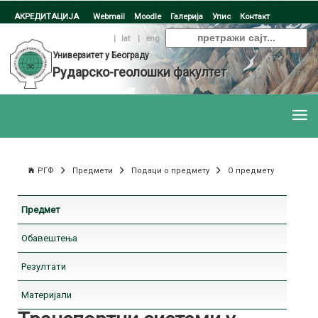
АКРЕДИТАЦИЈА
Webmail
Moodle
Галерија
Упис
Контакт
ћир
|
lat
|
eng
Универзитет у Београду
Рударско-геолошки факултет
РГФ
Предмети
Подаци о предмету
О предмету
Предмет
Обавештења
Резултати
Материјали