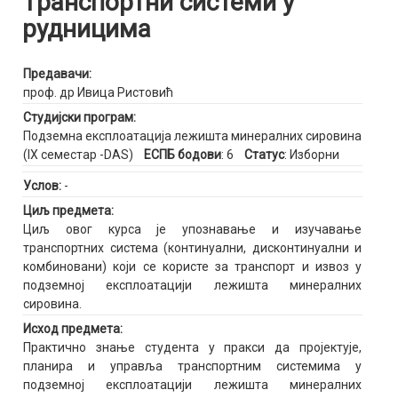
Транспортни системи у
рудницима
Предавачи:
проф. др Ивица Ристовић
Студијски програм:
Подземна експлоатација лежишта минералних сировина
(IX семестар -DAS)
ЕСПБ бодови
: 6
Статус
: Изборни
Услов:
-
Циљ предмета:
Циљ овог курса је упознавање и изучавање
транспортних система (континуални, дисконтинуални и
комбиновани) који се користе за транспорт и извоз у
подземној експлоатацији лежишта минералних
сировина.
Исход предмета:
Практично знање студента у пракси да пројектује,
планира и управља транспортним системима у
подземној експлоатацији лежишта минералних