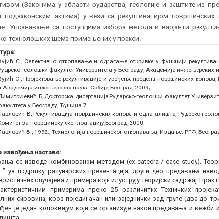
тивом (Законима у области рударства, геологије и заштите из п
м подзаконским актима) у вези са рекултивацијом површинских
не. Упознавање са поступцима избора метода и варјанти рекулти
ко-технолошких шема примењених у пракси.
тура:
Вујић С., Селективно откопавање и одлагање откривке у функцији рекултива
Рудрско-геолошки факултет Универзитета у Београду, Академија инжењерских н
Вујић С., Пројектовање рекултивације и уређење предела површинских копова,
и Академија инжењерских наука Србије, Београд, 2009;
Димитријевић Б, Докторска дисертација,Рударско-геолошки факултет Универзит
факултета у Београду, Ђушина 7
Павловић В, Рекултивација површинских копова и одлагалишта, Рудрско-геолош
Комитет за површинску експлоатацију,Београд, 2000;
Павловић В., 1992., Технологија површинског откопавања, Издање: РГФ, Београ
 извођења наставе:
ања се изводе комбинованом методом (ex catedra / case study). Теор
a ” уз подршку рачунарских презентација, други део предавања изво
еристичних случајева и примера који илуструју теоријски садржај. Прак
рактеристичним примерима преко 25 различитих Техничких пројек
лних сировина, кроз појединачан или заједнички рад групе (два до т
ђен је један колоквијум који се организује након предавања и вежби
лишта.