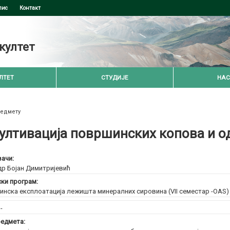
пис
Контакт
култет
ЛТЕТ
СТУДИЈЕ
НАС
редмету
ултивација површинских копова и 
ачи:
др Бојан Димитријевић
ски програм:
нска експлоатација лежишта минералних сировина (VII семестар -OAS
:
-
едмета: