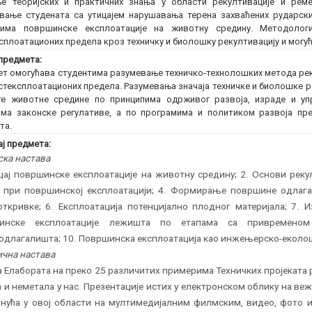
е теоријских и практичних знања у области рекултивације и рем
вање студената са утицајем нарушавања терена захваћених рударс
сима површинске експлоатације на животну средину. Методологиј
сплоатационих предела кроз техничку и биолошку рекултивацију и могу
предмета:
т омогућава студентима разумевање техничко-технолошких метода рек
стексплоатационих предела. Разумевања значаја техничке и биолошке р
е животне средине по принципима одрживог развоја, израде и упр
ма законске регулативе, а по програмима и политиком развоја пр
та.
ј предмета:
ска настава
цај површинске експлоатације на животну средину; 2. Основи реку
 при површинској експлоатацији; 4. Формирање површине одлагал
откривке; 6. Експлоатација потенцијално плодног материјала; 7. 
инске експлоатације лежишта по етапама са привременом
длагалишта; 10. Површинска експлоатација као инжењерско-еколо
чна настава
 Елабората на преко 25 различитих примерима Техничких пројеката
 и неметала у нас. Презентације истих у електронском облику на веж
гнућа у овој области на мултимедијалним филмским, видео, фото 