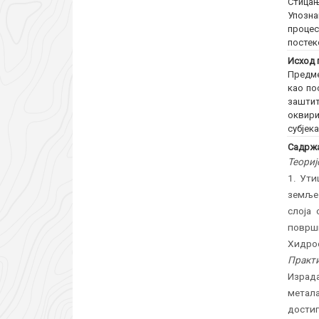
Стицањ
Упозна
проце
постек
Исход 
Предме
као по
заштит
оквири
субјека
Садржа
Теориј
1. Ути
земље
слоја 
површ
Хидроо
Практи
Израда
метала
дости