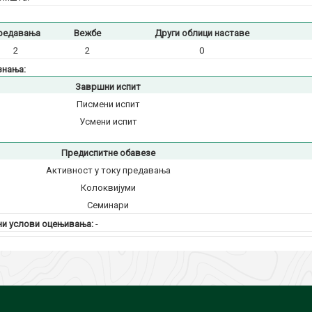
редавања
Вежбе
Други облици наставе
2
2
0
знања:
Завршни испит
Писмени испит
Усмени испит
Предиспитне обавезе
Активност у току предавања
Колоквијуми
Семинари
и услови оцењивања:
-