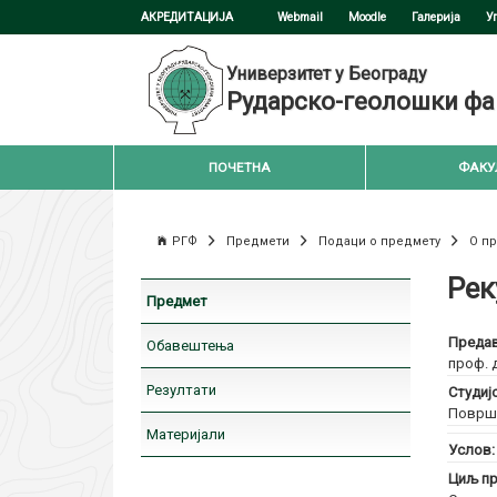
АКРЕДИТАЦИЈА
Webmail
Moodle
Галерија
У
Универзитет у Београду
Рударско-геолошки фа
ПОЧЕТНА
ФАКУ
РГФ
Предмети
Подаци о предмету
О п
Рек
Предмет
Предав
Обавештења
проф. 
Резултати
Студиј
Површи
Материјали
Услов
Циљ пр