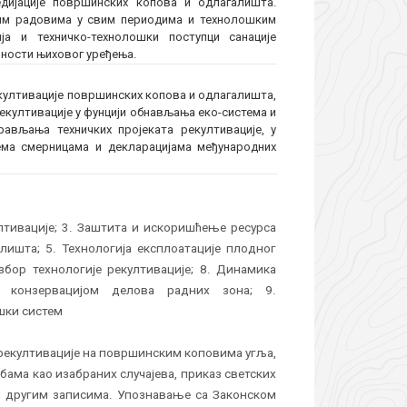
едијације површинских копова и одлагалишта.
ким радовима у свим периодима и технолошким
а и техничко-технолошки поступци санације
ћности њиховог уређења.
ултивације површинских копова и одлагалишта,
екултивације у фунцији обнављања еко-система и
ављања техничких пројеката рекултивације, у
ема смерницама и декларацијама међународних
лтивације; 3. Заштита и искоришћење ресурса
ишта; 5. Технологија експлоатације плодног
Избор технологије рекултивације; 8. Динамика
 конзервацијом делова радних зона; 9.
шки систем
 рекултивације на површинским коповима угља,
бама као изабраних случајева, приказ светских
и другим записима. Упознавање са Законском