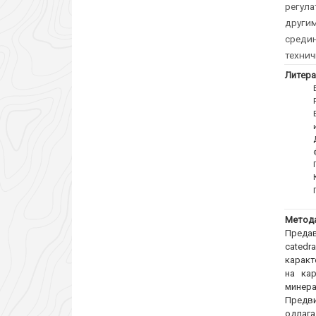
регула
други
среди
технич
Литера
Метода
Предав
catedr
каракт
на ка
минера
Предви
одлага