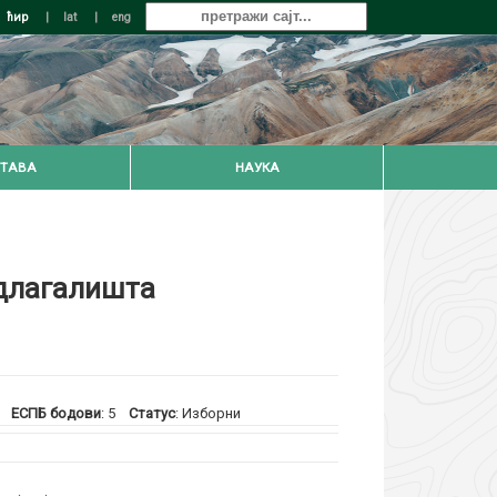
ћир
|
lat
|
eng
ТАВА
НАУКА
одлагалишта
)
ЕСПБ бодови
: 5
Статус
: Изборни