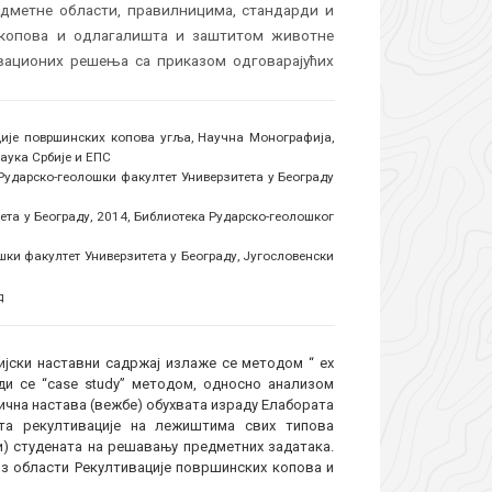
редметне области, правилницима, стандарди и
 копова и одлагалишта и заштитом животне
вационих решења са приказом одговарајућих
ције површинских копова угља, Научна Монографија,
аука Србије и ЕПС
 Рударско-геолошки факултет Универзитета у Београду
ета у Београду, 2014, Библиотека Рударско-геолошког
ки факултет Универзитета у Београду, Југословенски
д
ијски наставни садржај излаже се методом “ ex
ди се “case study” методом, односно анализом
тична настава (вежбе) обухвата израду Елабората
ата рекултивације на лежиштима свих типова
ри) студената на решавању предметних задатака.
 из области Рекултивације површинских копова и