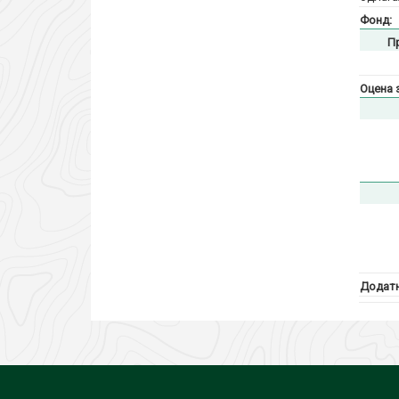
Фонд:
П
Оцена 
Додатн