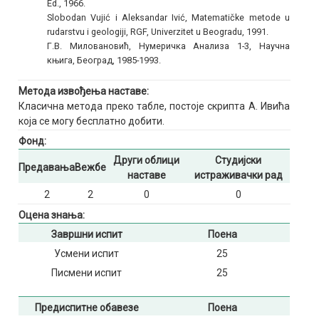
Ed., 1966.
Slobodan Vujić i Aleksandar Ivić, Matematičke metode u
rudarstvu i geologiji, RGF, Univerzitet u Beogradu, 1991.
Г.В. Миловановић, Нумеричка Анализа 1-3, Научна
књига, Београд, 1985-1993.
Метода извођења наставе:
Класична метода преко табле, постоје скрипта А. Ивића
која се могу бесплатно добити.
Фонд:
Други облици
Студијски
Предавања
Вежбе
наставе
истраживачки рад
2
2
0
0
Оцена знања:
Завршни испит
Поена
Усмени испит
25
Писмени испит
25
Предиспитне обавезе
Поена