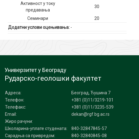
Активност у току
30
предавања
Семинари
20
Додатни услови оцењивања:
-
Универзитет у Београду
Рударско-геолошки факултет
Адреса:
Београд, Ђушина 7
Телефон:
+381 (0)11/3219-101
Телефакс:
+381 (0)11/3235-539
Email:
dekan@rgf.bg.ac.rs
Жиро рачуни:
Школарина-уплате студената:
840-32847845-57
Сарадња са привредом:
840-32840845-08