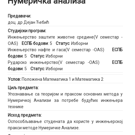
Нумеричка анализа
Предавачи:
доц. др Дејан Ћебић
Студијски програм:
Инжењерство заштите животне средине(V семестар -
OAS)
ЕСПБ бодови
: 5
Статус
: Изборни
Инжењерство нафте и гаса(V семестар -OAS)
ЕСПБ
бодови
: 5
Статус
: Изборни
Рударско инжењерство(V семестар -OAS)
ЕСПБ
бодови
: 5
Статус
: Изборни
Услов:
Положена Математика 1 и Математика 2
Циљ предмета:
Упознавање са теоријом и праксом основних метода у
Нумеричкој Анализи за потребе будућих инжењера
технике
Исход предмета:
Оспособљавање студената да користе у инжењерској
пракси методе Нумеричке Анализе.