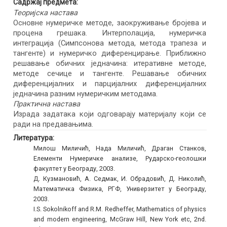
Садржај предмета:
Теоријска настава
Основне нумеричке методе, заокруживање бројева и
процена грешака. Интерполација, нумеричка
интеграција (Симпсонова метода, метода трапеза и
тангенте) и нумеричко диференцирање. Приближно
решавање обичних једначина: итеративне методе,
методе сечице и тангенте. Решавање обичних
диференцијалних и парцијалних диференцијалних
једначина разним нумеричким методама.
Практична настава
Израда задатака који одговарају материјалу који се
ради на предавањима.
Литература:
Милош Миличић, Нада Миличић, Драган Станков,
Елементи Нумеричке анализе, Рударско-геолошки
факултет у Београду, 2003.
Д. Кузмановић, А. Седмак, И. Обрадовић, Д. Николић,
Математичка Физика, РГФ, Универзитет у Београду,
2003.
I.S. Sokolnikoff and R.M. Redheffer, Mathematics of physics
and modern engineering, McGraw Hill, New York etc, 2nd.