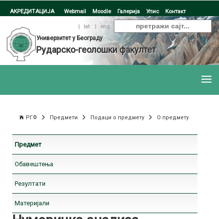
АКРЕДИТАЦИЈА
Webmail
Moodle
Галерија
Упис
Контакт
ћир
|
lat
|
eng
Универзитет у Београду
Рударско-геолошки факултет
РГФ
Предмети
Подаци о предмету
О предмету
Предмет
Обавештења
Резултати
Материјали