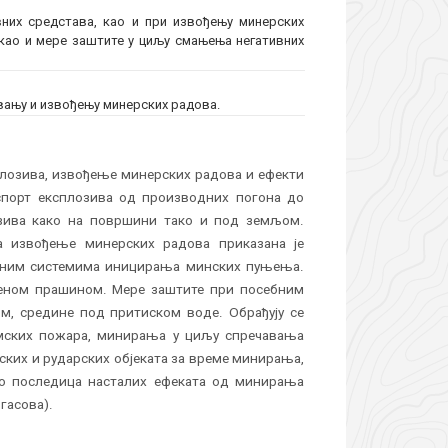
них средстава, као и при извођењу минерских
као и мере заштите у циљу смањења негативних
вању и извођењу минерских радова.
сплозива, извођење минерских радова и ефекти
спорт експлозива од производних погона до
озива како на површини тако и под земљом.
та извођење минерских радова приказана је
азним системима иницирања минских пуњења.
еном прашином. Мере заштите при посебним
, средине под притиском воде. Обрађују се
мских пожара, минирања у циљу спречавања
ских и рударских објеката за време минирања,
ао последица насталих ефеката од минирања
гасова).