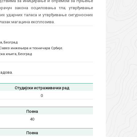
едствима за иницирање и опремом за пуњење
рачун закона осциловања тла; утврђивање
них ударних таласа и утврђивање сигурносних
илазак магацина експлозива.
а, Београд
 Савез инжењера и техничара Србије.
ска књига, Београд
радова.
Студијски истраживачки рад
0
Поена
40
Поена