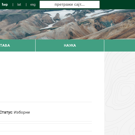
ћир
|
lat
|
eng
ТАВА
НАУКА
Статус
: Изборни