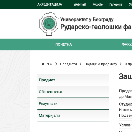
АКРЕДИТАЦИЈА
Webmail
Moodle
Галерија
У
Универзитет у Београду
Рударско-геолошки фа
ПОЧЕТНА
ФАКУ
РГФ
Предмети
Подаци о предмету
О п
Заш
Предмет
Предав
Обавештења
др Мил
Резултати
Студиј
Инжење
Материјали
Подзем
Услов