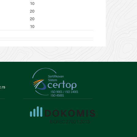
10
20
20
10
.rs