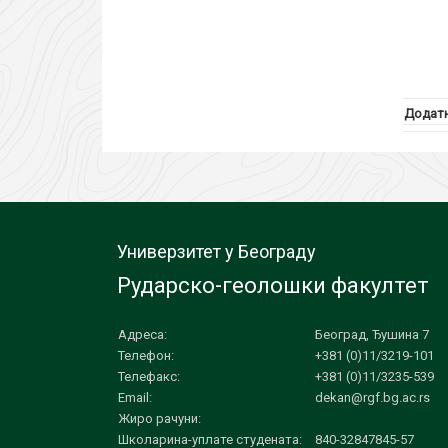
Додатн
Универзитет у Београду
Рударско-геолошки факултет
Адреса:
Београд, Ђушина 7
Телефон:
+381 (0)11/3219-101
Телефакс:
+381 (0)11/3235-539
Email:
dekan@rgf.bg.ac.rs
Жиро рачуни:
Школарина-уплате студената:
840-32847845-57