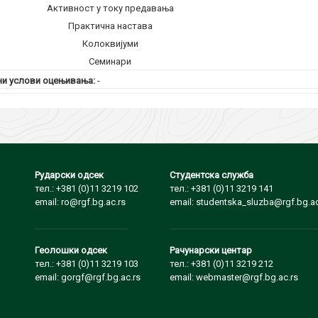
Активност у току предавања
Практична настава
Колоквијуми
Семинари
и услови оцењивања:
-
Рударски одсек
Студентска служба
тел.: +381 (0)11 3219 102
тел.: +381 (0)11 3219 141
email: ro@rgf.bg.ac.rs
email: studentska_sluzba@rgf.bg.ac
Геолошки одсек
Рачунарски центар
тел.: +381 (0)11 3219 103
тел.: +381 (0)11 3219 212
email: gorgf@rgf.bg.ac.rs
email: webmaster@rgf.bg.ac.rs