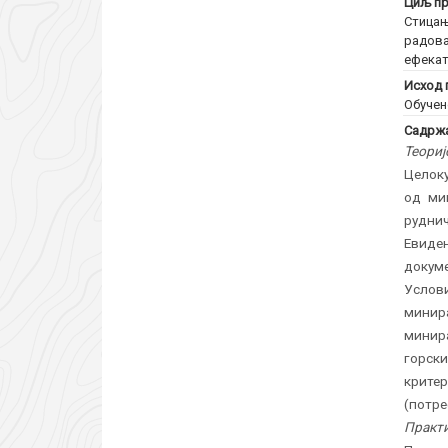
Циљ пр
Стицањ
радова
ефекат
Исход 
Обучен
Садржа
Теориј
Целоку
од ми
рудни
Евиде
докум
Услов
минир
минир
горски
крите
(потре
Практи