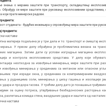
едмета:
е знања о мерама заштите при транспорту, складиштењу експлозив
. Обрађују се мере заштите при руковању експлозивним средствима, 
а који прате минерске радове.
предмета:
ост студената - будућих инжењера у спровођењу мера заштите при руко
ј предмета:
ска настава
пна материја подељена је у три дела и то: транспорт и смештај ек
нирања. У првом делу обрађена је проблематика везана за тран
чких магацина. Затим дати су услови изградње магацина експл
нција и контрола експлозивних средстава. У делу који обухва
ентација неопходна за извођење минирања, мере заштите при р
и извођења минирања у срединама са метаном или опасном угљ
ањима: при изради окна, у срединама са компримираним ваздухом
ања у рудницима соли, минирања у циљу гашења и изолације ја
х удара и продора гасова. У трећем делу дато је понашање грађевин
ријуми за оцену потреса, утврђивање безбедоносних растојања к
са, разлетања комада стена, ваздушних удара и заштита од насталих 
чна настава