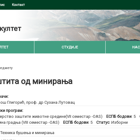
пис
Контакт
култет
ЛТЕТ
СТУДИЈЕ
НАС
редмету
тита од минирања
ачи:
ош Глигорић
,
проф. др Сузана Лутовац
ски програм:
рство заштите животне средине(VII семестар -OAS)
ЕСПБ бодови
: 5
на градња (VIII семестар -OAS)
ЕСПБ бодови
: 5
Статус
: Изборни
:
Техника бушења и минирања