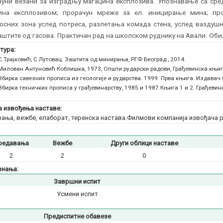
чуни везани за изградњу магацина експлозива. Упознавање са ср
ина експлозивом; прорачун мреже за ел. иницирање мина; про
осних зона услед потреса, разлетања комада стена, услед ваздуш
аштите од гасова. Практичан рад на школском руднику на Авали. Об
тура:
С.Трајковић, С.Лутовац: Заштита од минирања, РГФ Београд , 2014.
Милован Антуновић Коблишка, 1973, Општи рударски радови, Грађевинска књиг
Збирка савезних прописа из геологије и рударства. 1999. Прва књига. Издавач
Збирка техничких прописа у грађевинарству, 1985 и 1987.Књига 1 и 2. Грађевин
 извођења наставе:
ања, вежбе, елаборат, теренска настава.Филмови компанија извођача 
редавања
Вежбе
Други облици наставе
2
2
0
знања:
Завршни испит
Усмени испит
Предиспитне обавезе