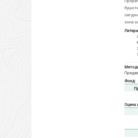
Прора
бушот
сигурн
зона з
Литера
Метода
Предав
Фонд:
П
Оцена 