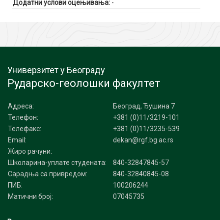
Додатни услови оцењивања:
-
Универзитет у Београду
Рударско-геолошки факултет
Адреса:
Београд, Ђушина 7
Телефон:
+381 (0)11/3219-101
Телефакс:
+381 (0)11/3235-539
Email:
dekan@rgf.bg.ac.rs
Жиро рачуни:
Школарина-уплате студената:
840-32847845-57
Сарадња са привредом:
840-32840845-08
ПИБ:
100206244
Матични број:
07045735