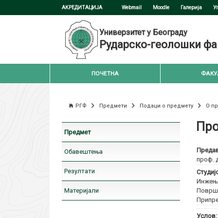
АКРЕДИТАЦИЈА
Webmail
Moodle
Галерија
У
Универзитет у Београду
Рударско-геолошки фа
ПОЧЕТНА
ФАКУ
РГФ
Предмети
Подаци о предмету
О п
Про
Предмет
Предав
Обавештења
проф. 
Резултати
Студиј
Инжење
Материјали
Површи
Припре
Услов