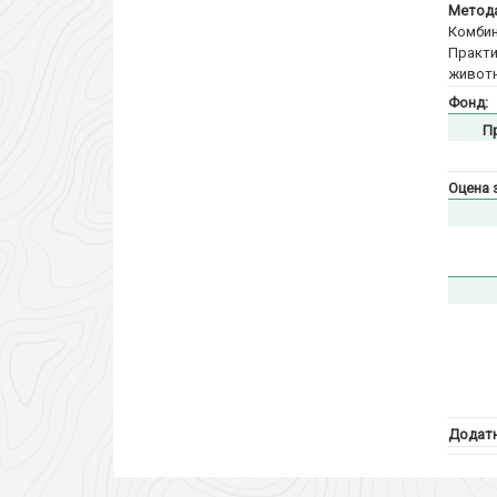
Метода
Комбин
Практи
животн
Фонд:
П
Оцена 
Додатн