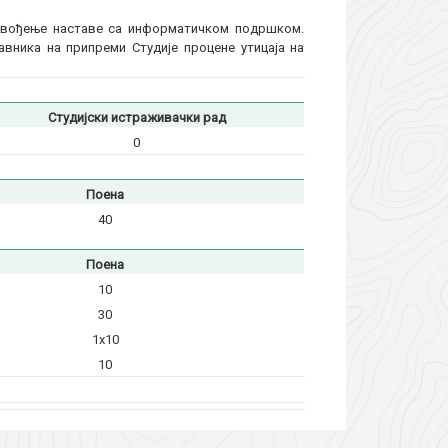
извођење наставе са информатичком подршком.
авника на припреми Студије процене утицаја на
Студијски истраживачки рад
0
Поена
40
Поена
10
30
1x10
10