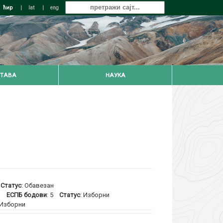
ћир
|
lat
|
eng
ТАВА
НАУКА
5
Статус
: Обавезан
)
ЕСПБ бодови
: 5
Статус
: Изборни
 Изборни