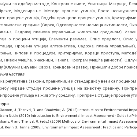
ијуми за одабир методе, Контролне листе, Упитници, Матрице, Ле
Мреже, Моделирање, Методе процене утицаја, Врсте несигурности
ти процене утицаја, Водећи принципи процене утицаја, Критеријуми 
е животне средине (Сврха, Одговорности носиоца активности, Окв
авања, Садржај планова управљања животном средином), Извешт
таја о процени утицаја, Елементи резимеа, Опис предлога, Опис 
тација, Процена утицаја алтернатива, Садржај плана управљања)
рања, Типови и процедуре, Критеријуми, Кораци приступа, Методе)
, Нивои учешћа, Учесници, Начела, Програм учешћа јавности), Одлу
у (Кључни циљеви, Сврха, Трендови и развој, Принципи добре праксе
чна настава
ка регулатива (закони, правилници и стандарди) у вези са проценом
требу израде Студије процене утицаја на животну средину. Припр
е процене утицаја на животну средину. Припрема Студије процене ути
тура:
Glasson, J., Therivel, R. and Chadwick, A. (2012) Introduction to Environmental Imp
Bram Noble (2010) Introduction to Environmental Impact Assessment - Guide to Princ
Morris, P. and Therivel, R. (eds.) (2009) Methods of Environmental Impact Assessmen
Ed. Kevin S. Hanna (2005) Environmental Impact Assessment : Practice and Participa