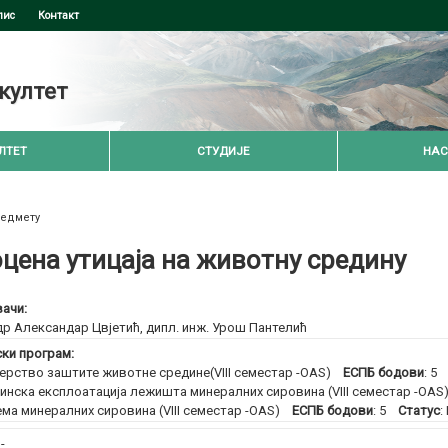
пис
Контакт
култет
ЛТЕТ
СТУДИЈЕ
НАС
редмету
цена утицаја на животну средину
ачи:
др Александар Цвјетић
,
дипл. инж. Урош Пантелић
ски програм:
рство заштите животне средине(VIII семестар -OAS)
ЕСПБ бодови
: 
нска експлоатација лежишта минералних сировина (VIII семестар -OAS
ма минералних сировина (VIII семестар -OAS)
ЕСПБ бодови
: 5
Статус
:
:
-