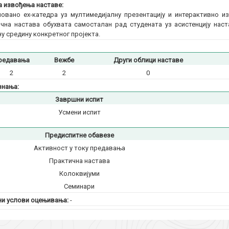
 извођења наставе:
овано еx-катедра уз мултимедијалну презентацију и интерактивно 
чна настава обухвата самосталан рад студената уз асистенцију наст
у средину конкретног пројекта.
редавања
Вежбе
Други облици наставе
2
2
0
знања:
Завршни испит
Усмени испит
Предиспитне обавезе
Активност у току предавања
Практична настава
Колоквијуми
Семинари
и услови оцењивања:
-