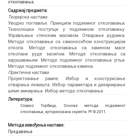
откопавања.
Садржај предмета:
Теоријска настава
Уводно поглавље. Принципи подземног откопавања.
Технолошки поступци у подземном откопавању.
Управљање стенским масивом. Отварање рудника.
Методе откопавања са самоносећом конструкцијом
откопа. Методе откопавања са заменом масе
откопане руде засипом. Методе откопавања са
зарушавањем. Методе подземног откопавања угља.
Методе подземног откопавања камена.
Практична настава
Пројектовање рампе. Избор и конструисање
отварања лежишта. Избор параметара и дизајнирање
шеме минирања. Избор методе откопавања.
Литература:
Славко Торбица, Основе метода подземног
откопавања, ауторизована скрипта. РГФ.2011.
Метода извођења наставе:
Предавања