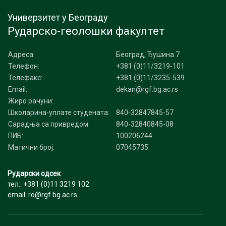
Универзитет у Београду
Рударско-геолошки факултет
Адреса:
Београд, Ђушина 7
Телефон:
+381 (0)11/3219-101
Телефакс:
+381 (0)11/3235-539
Email:
dekan@rgf.bg.ac.rs
Жиро рачуни:
Школарина-уплате студената:
840-32847845-57
Сарадња са привредом:
840-32840845-08
ПИБ:
100206244
Матични број:
07045735
Рударски одсек
тел.: +381 (0)11 3219 102
email: ro@rgf.bg.ac.rs