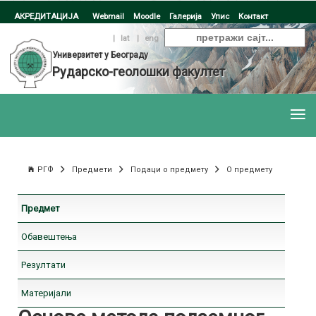
АКРЕДИТАЦИЈА
Webmail
Moodle
Галерија
Упис
Контакт
ћир
|
lat
|
eng
Универзитет у Београду
Рударско-геолошки факултет
РГФ
Предмети
Подаци о предмету
О предмету
Предмет
Обавештења
Резултати
Материјали