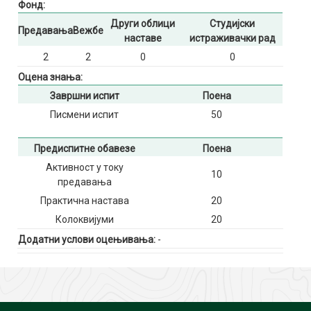
Фонд:
Други облици
Студијски
Предавања
Вежбе
наставе
истраживачки рад
2
2
0
0
Оцена знања:
Завршни испит
Поена
Писмени испит
50
Предиспитне обавезе
Поена
Активност у току
10
предавања
Практична настава
20
Колоквијуми
20
Додатни услови оцењивања:
-