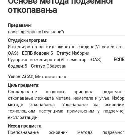
Основе метода подземног
откопавања
Предавачи:
проф. др Бранко Глушчевић
Студијски програм:
Инжењерство заштите животне средине(VI семестар -
OAS)
ЕСПБ бодови
: 5
Статус
: Изборни
Рударско инжењерство(VI семестар -OAS)
ЕСПБ
бодови
: 5
Статус
: Обавезан
Услов:
ACAD, Механика стена
Циљ предмета:
Савладавање основних принципа подземног
откопавања лежишта метала, неметала и угља. Избор
методе откопавања. Упознавање са основним
технолошким поступцима примењеним у подземној
експлоатацији.
Исход предмета:
Препознавање основних метода подземног