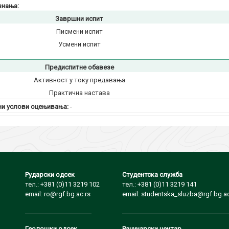
знања:
Завршни испит
Писмени испит
Усмени испит
Предиспитне обавезе
Активност у току предавања
Практична настава
и услови оцењивања:
-
Рударски одсек
Студентска служба
тел.: +381 (0)11 3219 102
тел.: +381 (0)11 3219 141
email: ro@rgf.bg.ac.rs
email: studentska_sluzba@rgf.bg.ac
Геолошки одсек
Рачунарски центар