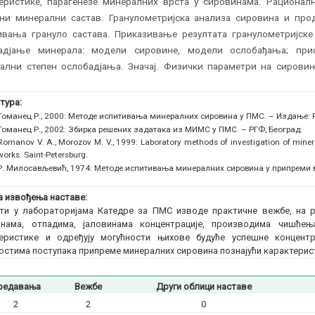
теристике, парагенезе минералних врста у сировинама. Рационал
ни минерални састав. Гранулометријска анализа сировина и прод
ивања грануло састава. Приказивање резултата гранулометријске 
адјање минерала: модели сировине, модели ослобађања; прист
ални степен ослобадјања. Значај. Физички параметри на сировин
тура:
Томанец Р., 2000: Методе испитивања минералних сировина у ПМС. – Издање: Р
Томанец Р., 2002: Збирка решених задатака из МИМС у ПМС. – РГФ, Београд.
Romanov V. A., Morozov M. V., 1999: Laboratory methods of investigation of minera
works. Saint-Petersburg.
Р. Милосављевић, 1974: Методе испитивања минералних сировина у припреми 
 извођења наставе:
ти у лабораторијама Катедре за ПМС изводе практичне вежбе, на 
инама, отпадима, јаловинама концентрације, производима чишћењ
теристике и одређују могућности њихове будуће успешне концентр
остима поступака припреме минералних сировина познајући карактерис
редавања
Вежбе
Други облици наставе
2
2
0