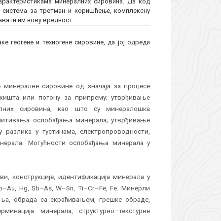
карактеристикама минералних сировина. Да код
и система за третман и коришћење, комплексну
давати им нову вредност.
ке геогене и техногене сировине, да јој одреди
е минералне сировине од значаја за процесе
ишта или погону за припрему; утврђивање
алних сировина, као што су минералошка
спитивања ослобађања минерала; утврђивање
у разлика у густинама, електропроводности,
нерала. Могућности ослобађања минерала у
ви, конструкције, идентификација минерала у
Au, Hg, Sb–As, W–Sn, Ti–Cr–Fe, Fe. Минерли
ња, обрада са скраћивањем, грешке обраде,
минација минерала, структурно–текстурне