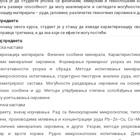
рса је да студенте упозна са физичким, хемијским и технолошким 
ата развије способност да могу анализирати и сагледати могућност
зацију материјала – руде, јаловине, различитих техногених сировина и 
предмета:
нчању овога курса, студент је у стању да изведе карактеризацију сва
 правце третмана, и да зна који се ефекти могу постићи.
ј предмета:
ска настава
теризација материјала. Физичке особине минерала. Карактеристик
еме минералниг сировина. Формирање примарног узорка из леж
зентативности узорка и обрада. Методе испитивања минер
микроскопска испитивања, структурно-текстурне анализе руда, и
лометријског састава. Могућности раздвајања сировине на основ
тских особина и др. Методе утврђивања степена ослобађања ми
су уситњавања сировине.
чна настава
мету, значај изучавања. Рад са бинокуларним микроскопом, типо
ини, производима млевења и концентрације руда Pb–Zn–Cu, Cu–Mo–
аличних минералних сировина, и други. Узорак, методе узоркова
тер и врсте зорака. Рудно микроскопских испитивања. Детер