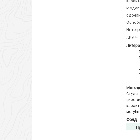
карак
Модал
одређ
Ослоб
Интегр
други.
Литера
Метода
Студен
сиров
карак
могућн
Фонд:
П