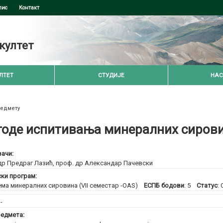
пис
Контакт
култет
ЛТЕТ
СТУДИЈЕ
НАС
редмету
оде испитивања минералних сирови
ачи:
др Предраг Лазић
,
проф. др Александар Пачевски
ски програм:
ма минералних сировина (VII семестар -OAS)
ЕСПБ бодови
: 5
Статус
:
:
-
едмета: