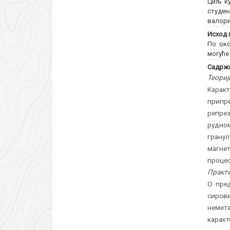
Циљ ку
студен
валори
Исход 
По око
могуће
Садржа
Теориј
Карак
припр
репре
рудно
грану
магне
проце
Практи
О пред
сиров
немет
карак