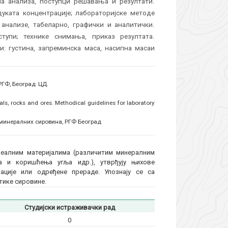
на анализа, поступци решавања и резултати.
уката концентрације; лабораторијске методе
анализе, табеларно, графички и аналитички.
упи; технике снимања, приказ резултата.
и: густина, запреминска маса, насипна масаи
ГФ, Београд. ЦД.
ls, rocks and ores. Methodical guidelines for laboratory
минералних сировина, РГФ Београд.
реалним материјалима (различитим минералним
а и коришћења угља идр.), утврђују њихове
ације или одређене прераде. Упознају се са
тике сировине.
Студијски истраживачки рад
0