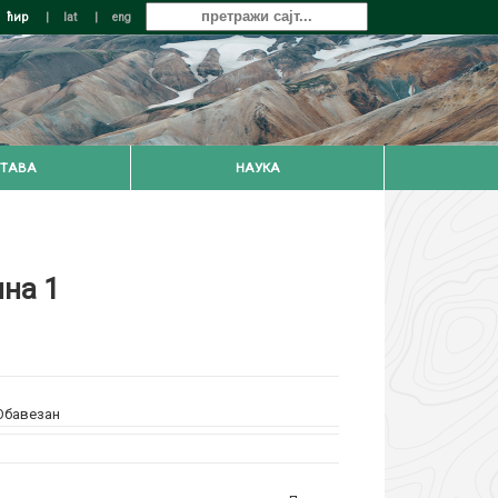
ћир
|
lat
|
eng
ТАВА
НАУКА
на 1
 Обавезан