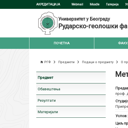
АКРЕДИТАЦИЈА
Webmail
Moodle
Галерија
У
Универзитет у Београду
Рударско-геолошки фа
ПОЧЕТНА
ФАКУ
РГФ
Предмети
Подаци о предмету
О п
Мет
Предмет
Предав
Обавештења
проф. 
Резултати
Студиј
Припре
Материјали
Услов
Циљ пр