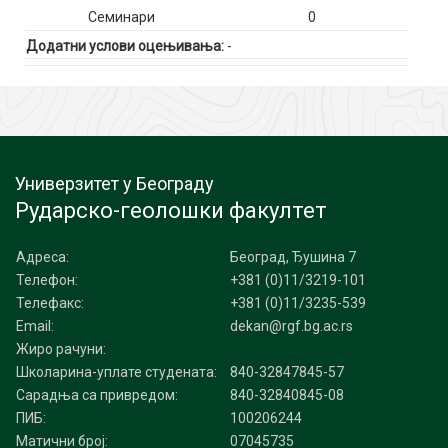
Семинари
0
Додатни услови оцењивања:
-
Универзитет у Београду
Рударско-геолошки факултет
Адреса:
Београд, Ђушина 7
Телефон:
+381 (0)11/3219-101
Телефакс:
+381 (0)11/3235-539
Email:
dekan@rgf.bg.ac.rs
Жиро рачуни:
Школарина-уплате студената:
840-32847845-57
Сарадња са привредом:
840-32840845-08
ПИБ:
100206244
Матични број:
07045735