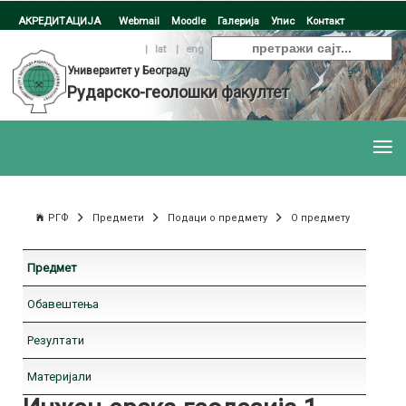
АКРЕДИТАЦИЈА
Webmail
Moodle
Галерија
Упис
Контакт
ћир
|
lat
|
eng
Универзитет у Београду
Рударско-геолошки факултет
РГФ
Предмети
Подаци о предмету
О предмету
Предмет
Обавештења
Резултати
Материјали