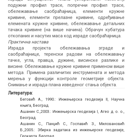
подужни профил трасе, попречни профил трасе,
обележавање саобраћајница, елементи кружне
кривине, елементи прелазне кривине, одређивање
елемената кружне кривине, обележавање детаљних
тачака кривине (на више начина). Обрачун кубатура
откопаних и насутих маса код израде саобраћајница.
Практична настава
Израда пројекта обележавања зграде и
саобраћајнице, теренски радови на обележавању
тачке, угла, правца, дужине, висинске разлике и
висине. Обележавање кружне кривине применом више
метода. Примена различитих инструмената и метода
мерења у функцији контроле геометрије објекта.
Снимање и израда плана изведеног стања објекта.
Литература:
Беговић А., 1990.: Инжењерска геодезија II, Научна
књига, Београд.
Ашанин С.,2003.: Инжењерска геодезија I, Агео д. о. о.,
Београд.
Ашанин С., Панџић С., Госпавић З., Миловановић
Б.,2005.: Збирка задатака из инжењерске геодезије,
Геокарта, Београд.