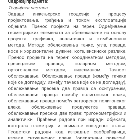
Садржај предмета:
Теоријска настава
Задаци инжењерске геодезије у процесу
пројектовања, грађења и током експлоатације
објеката. Пренос пројекта на терен. Одређивање
геометријских елемената за обележавање на основу
пројекта: графичка, аналитичка и комбинована
метода. Методе обележавања тачке, угла, правца,
косе и хоризонталне дужине, коте, висинске разлике.
Пренос пројекта на терен: координатном методом,
пресецањем праваца, поларном методом,
ортогоналном методом, нивелманом. Тачност
обележавања. Обележавање правца (између тачака
које се догледају, између тачака које се не догледају),
обележавање пресека два правца са осигурањем,
обележавање правца помоћу полигонског влака,
обележавање правца помоћу затвореног полигонског
влака, обележавање продужетка праваца,
обележавање пресека две праве: тригонометријски и
аналитички. Праћење радова при изради објеката,
контрола геометрије и снимање изведеног стања.
Геодетски радови код изградње саобраћајница,
израда ситуационог плана (оперативни полигон),