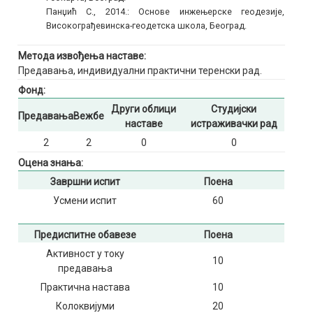
Панџић С., 2014.: Основе инжењерске геодезије,
Високограђевинска-геодетска школа, Београд.
Метода извођења наставе:
Предавања, индивидуални практични теренски рад.
Фонд:
Други облици
Студијски
Предавања
Вежбе
наставе
истраживачки рад
2
2
0
0
Оцена знања:
Завршни испит
Поена
Усмени испит
60
Предиспитне обавезе
Поена
Активност у току
10
предавања
Практична настава
10
Колоквијуми
20