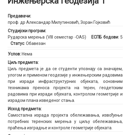
Инжењерска геодезија 1
Предавачи:
проф. др Александар Милутиновић
,
Зоран Гојковић
Студијски програм:
Рударска мерења (VIII семестар -OAS)
ЕСПБ бодови
: 5
Статус
: Обавезан
Услов:
Нема
Циљ предмета:
Циљ предмета је да се студенти упознају са значајем,
улогом и применом геодезије у инжењерским радовима
при изради инфраструктурних објеката, основним
техникама преноса пројекта на терен, геодетским
радовима при изради објеката, контролом геометрије и
израдом плана изведеног стања.
Исход предмета:
Самостална израда пројекта обележавања, извођење
потребних теренских мерења у циљу обележавања,
праћења изградње и контроле геометрије објеката.