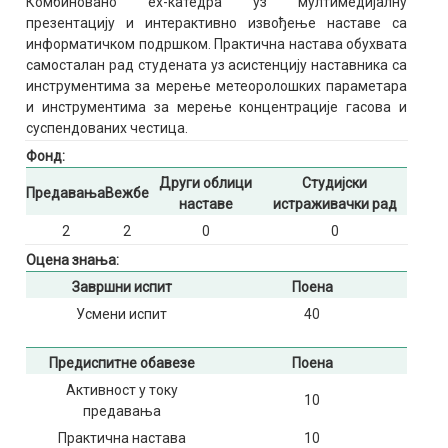
Комбиновано еx-катедра уз мултимедијалну
презентацију и интерактивно извођење наставе са
информатичком подршком. Практична настава обухвата
самосталан рад студената уз асистенцију наставника са
инструментима за мерење метеоролошких параметара
и инструментима за мерење концентрације гасова и
суспендованих честица.
Фонд:
Други облици
Студијски
Предавања
Вежбе
наставе
истраживачки рад
2
2
0
0
Оцена знања:
Завршни испит
Поена
Усмени испит
40
Предиспитне обавезе
Поена
Активност у току
10
предавања
Практична настава
10