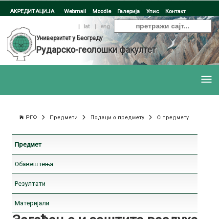
АКРЕДИТАЦИЈА
Webmail
Moodle
Галерија
Упис
Контакт
ћир
|
lat
|
eng
Универзитет у Београду
Рударско-геолошки факултет
РГФ
Предмети
Подаци о предмету
О предмету
Предмет
Обавештења
Резултати
Материјали