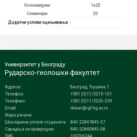
Колоквијуми
1x20
Семинари
20
Додатни услови оцењивања:
-
Универзитет у Београду
Рударско-геолошки факултет
Адреса:
Београд, Ђушина 7
Телефон:
+381 (0)11/3219-101
Телефакс:
+381 (0)11/3235-539
Email:
dekan@rgf.bg.ac.rs
Жиро рачуни:
Школарина-уплате студената:
840-32847845-57
Сарадња са привредом:
840-32840845-08
ПИБ:
100206244