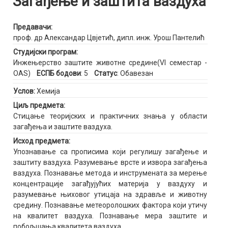
Загађење и заштита ваздуха
Предавачи:
проф. др Александар Цвјетић
,
дипл. инж. Урош Пантелић
Студијски програм:
Инжењерство заштите животне средине(VI семестар -
OAS)
ЕСПБ бодови
: 5
Статус
: Обавезан
Услов:
Хемија
Циљ предмета:
Стицање теоријских и практичних знања у области
загађења и заштите ваздуха.
Исход предмета:
Упознавање са прописима који регулишу загађење и
заштиту ваздуха. Разумевање врсте и извора загађења
ваздуха. Познавање метода и инструмената за мерење
концентрације загађујућих материја у ваздуху и
разумевање њиховог утицаја на здравље и животну
средину. Познавање метеоролошких фактора који утичу
на квалитет ваздуха. Познавање мера заштите и
побољшања квалитета ваздуха.