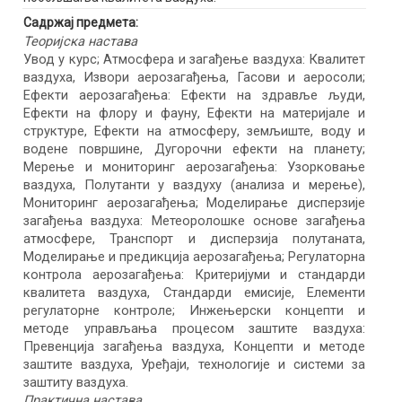
Садржај предмета:
Теоријска настава
Увод у курс; Атмосфера и загађење ваздуха: Квалитет
ваздуха, Извори аерозагађења, Гасови и аеросоли;
Ефекти аерозагађења: Ефекти на здравље људи,
Ефекти на флору и фауну, Ефекти на материјале и
структуре, Ефекти на атмосферу, земљиште, воду и
водене површине, Дугорочни ефекти на планету;
Мерење и мониторинг аерозагађења: Узорковање
ваздуха, Полутанти у ваздуху (анализа и мерење),
Мониторинг аерозагађења; Моделирање дисперзије
загађења ваздуха: Метеоролошке основе загађења
атмосфере, Транспорт и дисперзија полутаната,
Моделирање и предикција аерозагађења; Регулаторна
контрола аерозагађења: Критеријуми и стандарди
квалитета ваздуха, Стандарди емисије, Елементи
регулаторне контроле; Инжењерски концепти и
методе управљања процесом заштите ваздуха:
Превенција загађења ваздуха, Концепти и методе
заштите ваздуха, Уређаји, технологије и системи за
заштиту ваздуха.
Практична настава