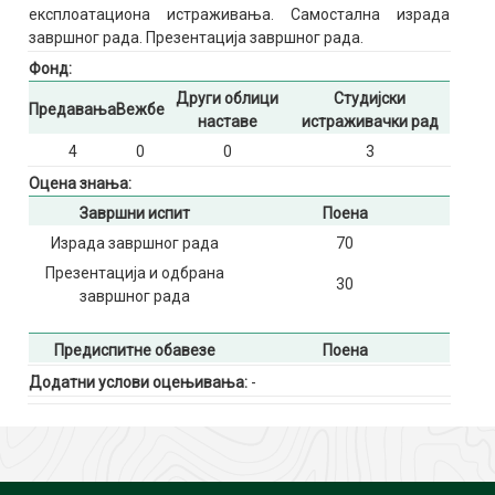
експлоатациона истраживања. Самостална израда
завршног рада. Презентација завршног рада.
Фонд:
Други облици
Студијски
Предавања
Вежбе
наставе
истраживачки рад
4
0
0
3
Оцена знања:
Завршни испит
Поена
Израда завршног рада
70
Презентација и одбрана
30
завршног рада
Предиспитне обавезе
Поена
Додатни услови оцењивања:
-