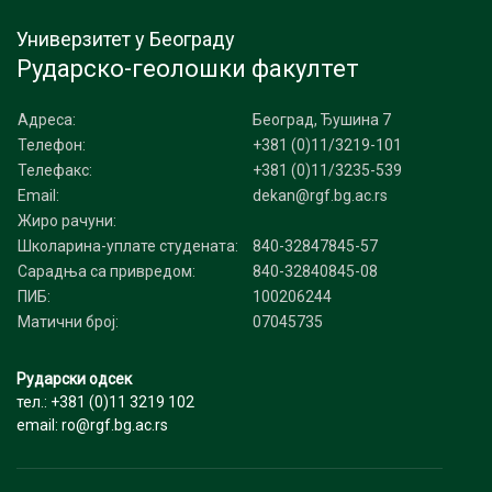
Универзитет у Београду
Рударско-геолошки факултет
Адреса:
Београд, Ђушина 7
Телефон:
+381 (0)11/3219-101
Телефакс:
+381 (0)11/3235-539
Email:
dekan@rgf.bg.ac.rs
Жиро рачуни:
Школарина-уплате студената:
840-32847845-57
Сарадња са привредом:
840-32840845-08
ПИБ:
100206244
Матични број:
07045735
Рударски одсек
тел.: +381 (0)11 3219 102
email: ro@rgf.bg.ac.rs