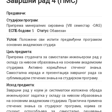
Завршни рад 4 (ПМС)
Предавачи:
Студијски програм:
Припрема минералних сировина (VIII семестар -OAS)
ЕСПБ бодови
: 5
Статус
: Обавезан
Услов:
Положени сви испити предвиђени програмом
основних академских студија
Циљ предмета:
Припрема студената за самосталан инжењерски рад у
складу са нивоом образовања на основним академским
студијама. Активно коришћење стеченог знања.
Самостална израда и презентација завршног рада са
сублимацијом стечених знања на студијском програму.
Исход предмета:
Завршни рад у којем је систематски изложена обрада
инжењерског задатка у складу са нивоом образовања
на основним академским студијама. Практична примена
стечених знања са студијског програма, којима се
студент оспособљава за самостално решавање