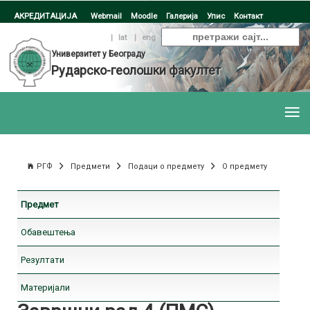
АКРЕДИТАЦИЈА
Webmail
Moodle
Галерија
Упис
Контакт
ћир
|
lat
|
eng
Универзитет у Београду
Рударско-геолошки факултет
РГФ
Предмети
Подаци о предмету
О предмету
Предмет
Обавештења
Резултати
Материјали