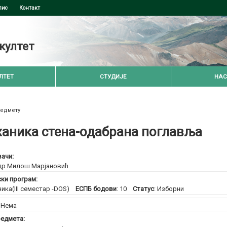
пис
Контакт
култет
ЛТЕТ
СТУДИЈЕ
НАС
редмету
аника стена-одабрана поглавља
ачи:
др Милош Марјановић
ски програм:
ника(III семестар -DOS)
ЕСПБ бодови
: 10
Статус
: Изборни
:
Нема
едмета: