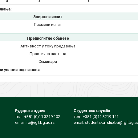
4
0
0
знања:
Завршни испит
Писмени испит
Предиспитне обавезе
Активност у току предавања
Практична настава
Семинари
и услови оцењивања:
-
Рударски одсек
Студентска служба
тел.: +381 (0)11 3219 102
тел.: +381 (0)11 3219 141
email: ro@rgf.bg.ac.rs
email: studentska_sluzba@rgf.bg.ac