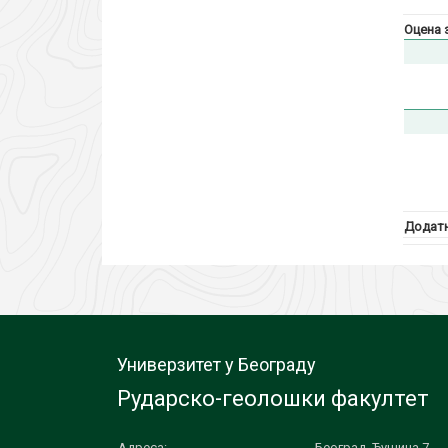
Оцена 
Додатн
Универзитет у Београду
Рударско-геолошки факултет
Адреса:
Београд, Ђушина 7