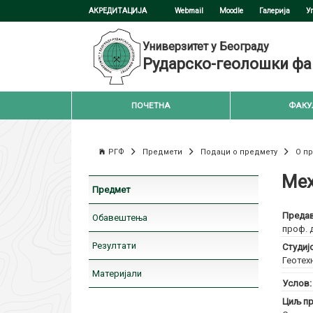
АКРЕДИТАЦИЈА
Webmail
Moodle
Галерија
У
Универзитет у Београду
Рударско-геолошки фа
ПОЧЕТНА
ФАКУ
РГФ
Предмети
Подаци о предмету
О п
Мех
Предмет
Предав
Обавештења
проф. 
Резултати
Студиј
Геотех
Материјали
Услов
Циљ пр