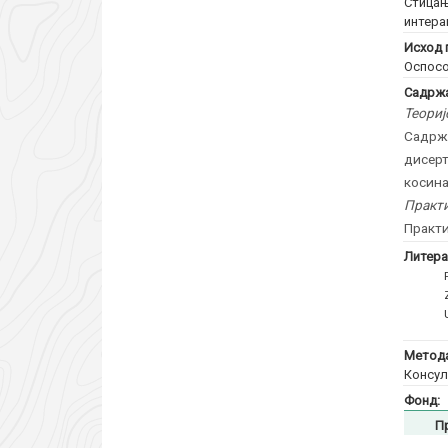
Стицањ
интера
Исход 
Оспосо
Садржа
Теориј
Садржа
дисерт
косина
Практи
Практи
Литера
Метода
Консул
Фонд:
П