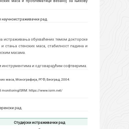
енских маса и проблематици везаној за њихову
и научноистраживачки рад.
ена истраживања обухваћених темом докторске
а и стања стенских маса, стабилност падина и
нским масама.
им инструментима и одговарајућим софтверима.
их маса, Монографија, РГФ, Београд, 2004.
d monitoring
ISRM: https://www.isrm.net/
еренски рад.
Студијски истраживачки рад