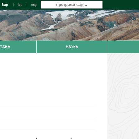
ћир
|
lat
|
eng
ТАВА
НАУКА