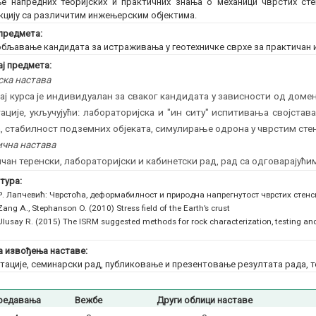
е напредних теоријских и практичних знања о механици чврстих ст
кцију са различитим инжењерским објектима.
предмета:
бљавање кандидата за истраживања у геотехничке сврхе за практичан 
ј предмета:
ска настава
ј курса је индивидуалан за сваког кандидата у зависности од дом
ације, укључујући: лабораторијска и "ин ситу" испитивања својстав
, стабилност подземних објеката, симулирање одрона у чврстим сте
чна настава
чан теренски, лабораторијски и кабинетски рад, рад са одговарајућ
тура:
Р. Лапчевић: Чврстоћа, деформабилност и природна напрегнутост чврстих стенск
Zang A., Stephanson O. (2010) Stress field of the Earth’s crust
Ulusay R. (2015) The ISRM suggested methods for rock characterization, testing an
 извођења наставе:
тације, семинарски рад, публиковање и презентовање резултата рада, т
редавања
Вежбе
Други облици наставе