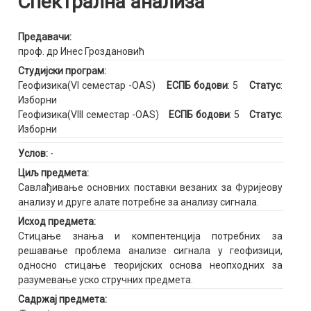
Спектрална анализа
Предавачи:
проф. др Инес Гроздановић
Студијски програм:
Геофизика(VI семестар -OAS)
ЕСПБ бодови
: 5
Статус
:
Изборни
Геофизика(VIII семестар -OAS)
ЕСПБ бодови
: 5
Статус
:
Изборни
Услов:
-
Циљ предмета:
Савлађивање основних поставки везаних за Фуријеову
анализу и друге алате потребне за анализу сигнала.
Исход предмета:
Стицање знања и компентенција потребних за
решавање проблема анализе сигнала у геофизици,
односно стицање теоријских основа неопходних за
разумевање уско стручних предмета.
Садржај предмета: