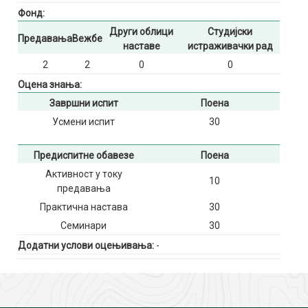
Фонд:
Други облици
Студијски
Предавања
Вежбе
наставе
истраживачки рад
2
2
0
0
Оцена знања:
Завршни испит
Поена
Усмени испит
30
Предиспитне обавезе
Поена
Активност у току
10
предавања
Практична настава
30
Семинари
30
Додатни услови оцењивања:
-