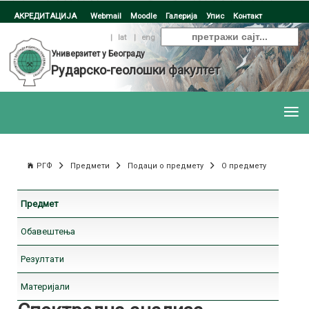
АКРЕДИТАЦИЈА
Webmail
Moodle
Галерија
Упис
Контакт
ћир
|
lat
|
eng
Универзитет у Београду
Рударско-геолошки факултет
РГФ
Предмети
Подаци о предмету
О предмету
Предмет
Обавештења
Резултати
Материјали