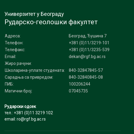
Универзитет у Београду
Рударско-геолошки факултет
Адреса:
Београд, Ђушина 7
Телефон:
+381 (0)11/3219-101
Телефакс:
+381 (0)11/3235-539
Email:
dekan@rgf.bg.ac.rs
Жиро рачуни:
Школарина-уплате студената:
840-32847845-57
Сарадња са привредом:
840-32840845-08
ПИБ:
100206244
Матични број:
07045735
Рударски одсек
тел.: +381 (0)11 3219 102
email: ro@rgf.bg.ac.rs