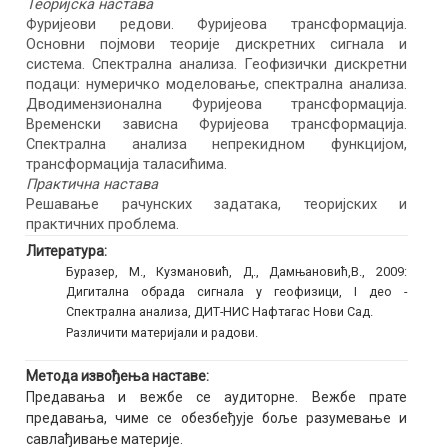
Теоријска настава
Фуријеови редови. Фуријеова трансформација.
Основни појмови теорије дискретних сигнала и
система. Спектрална анализа. Геофизички дискретни
подаци: нумеричко моделовање, спектрална анализа.
Дводимензионална Фуријеова трансформација.
Временски зависна Фуријеова трансформација.
Спектрална анализа непрекидном функцијом,
трансформација таласићима.
Практична настава
Решавање рачунских задатака, теоријских и
практичних проблема.
Литература:
Буразер, М., Кузмановић, Д., Дамњановић,В., 2009:
Дигитална обрада сигнала у геофизици, I део -
Спектрална анализа, ДИТ-НИС Нафтагас Нови Сад.
Различити материјали и радови.
Метода извођења наставе:
Предавања и вежбе се аудиторне. Вежбе прате
предавања, чиме се обезбеђује боље разумевање и
савлађивање материје.