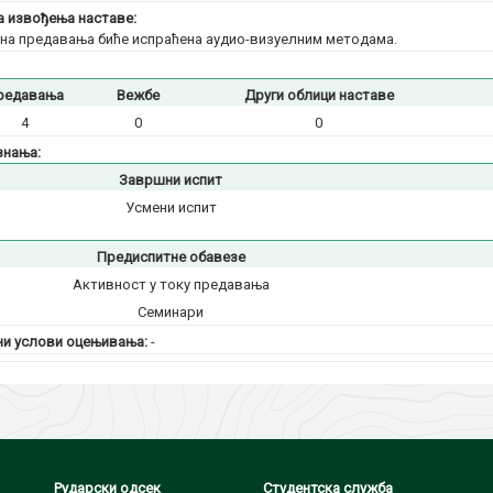
 извођења наставе:
на предавања биће испраћена аудио-визуелним методама.
редавања
Вежбе
Други облици наставе
4
0
0
знања:
Завршни испит
Усмени испит
Предиспитне обавезе
Активност у току предавања
Семинари
и услови оцењивања:
-
Рударски одсек
Студентска служба