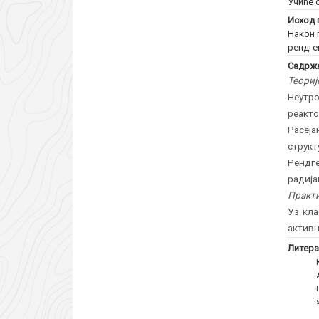
Учиће 
Исход 
Након 
рендге
Садржа
Теориј
Неутро
реакт
Расеја
струк
Рендг
радија
Практи
Уз кла
активн
Литера