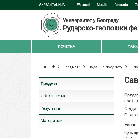
АКРЕДИТАЦИЈА
Webmail
Moodle
Галерија
У
Универзитет у Београду
Рударско-геолошки фа
ПОЧЕТНА
ФАКУ
РГФ
Предмети
Подаци о предмету
О п
Сав
Предмет
Предав
Обавештења
проф. 
Резултати
Студиј
Геолог
Материјали
Услов
Циљ пр