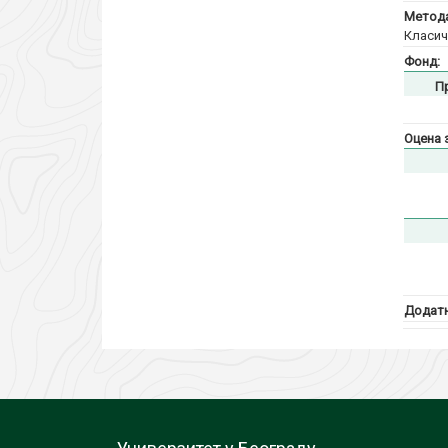
Метода
Класич
Фонд:
П
Оцена 
Додатн