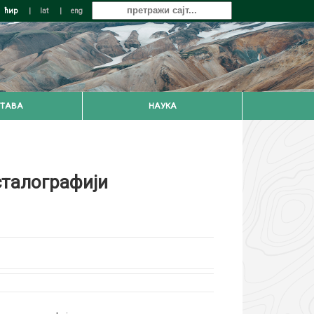
ћир
|
lat
|
eng
ТАВА
НАУКА
сталографији