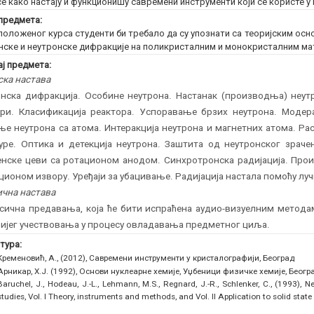
се како настају и функционишу савремени инструменти који се користе у
предмета:
положеног курса студенти би требало да су упознати са теоријским ос
нске и неутронске дифракције на поликристалним и монокристалним ма
ј предмета:
ска настава
нска дифракција. Особине неутрона. Настанак (производња) неутр
ори. Класификација реактора. Успоравање брзих неутрона. Модера
ње неутрона са атома. Интеракција неутрона и магнетних атома. Ра
туре. Оптика и детекција неутрона. Заштита од неутронског зрач
енске цеви са ротационом анодом. Синхротронска радијација. Про
ционом извору. Уређаји за убацивање. Радијација настала помоћу луч
чна настава
сична предавања, која ће бити испраћена аудио-визуелним метода
ијег учествовања у процесу овладавања предметног циља.
тура:
Кременовић, А., (2012), Савремени инструменти у кристалографији, Београд
Арникар, Х.Ј. (1992), Основи нуклеарне хемије, Уџбеници физичке хемије, Беогр
Baruchel, J., Hodeau, J.-L., Lehmann, M.S., Regnard, J.-R., Schlenker, C., (1993)
studies, Vol. I Theory, instruments and methods, and Vol. II Application to solid state