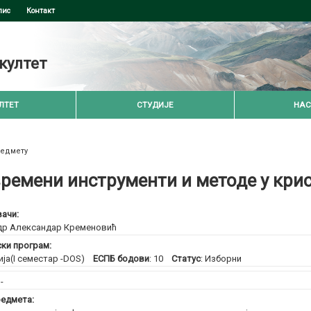
пис
Контакт
култет
ЛТЕТ
СТУДИЈЕ
НАС
редмету
ремени инструменти и методе у кри
ачи:
др Александар Кременовић
ски програм:
ија(I семестар -DOS)
ЕСПБ бодови
: 10
Статус
: Изборни
:
-
едмета: