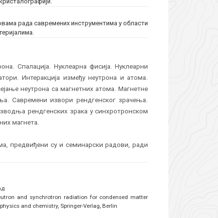
 кристалографији.
новама радa савремених инструментима у области
теријалима.
она. Спалација. Нуклеарна фисија. Нуклеарни
тори. Интеракција између неутрона и атома.
сејање неутрона са магнетних атома. Магнетне
ења. Савремени извори рендгенског зрачења.
изводња рендгенских зрака у синхротронском
них магнета.
ма, предвиђени су и семинарски радови, ради
ад
, Neutron and synchrotron radiation for condensed matter
 physics and chemistry, Springer-Verlag, Berlin