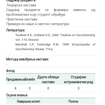
Садржај предмета:
Теоријска настава
Садржај предмета се формира зависно од
проблематике коју студент обрађује.
Практична настава
Примери из наше и светске литературе.
Литература:
Turekian K.K., Holland H.D., 2003: Treatise on Geochemistry,
Vol. 1-10. Elsevier.
Marshall C.P., Fairbridge R.W., 1999: Encyclopedia of
Geochemistry. Kluwer, 714 p.
Метода извођења наставе:
-
Фонд:
Други облици
Студијски
Предавања
Вежбе
наставе
истраживачки рад
4
0
0
3
Оцена знања:
Завршни испит
Поена