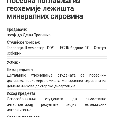
Посебна поглавља из
геохемије лежишта
минералних сировина
Предавачи:
проф. др Дејан Прелевић
Студијски програм:
Геологија(III семестар -DOS)
ЕСПБ бодови
: 10
Статус
:
Изборни
Услов:
-
Циљ предмета:
Детаљније упознавање студената са посебним
деловима геохемије лежишта минералних сировина из
домена њихове докторске дисертације.
Исход предмета:
Оспособљавање студената да самостално
интерпретирају резултате својих геохемијских
истраживања.