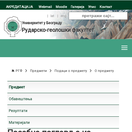
АКРЕДИТАЦИЈА
Webmail
Moodle
Галерија
Упис
Контакт
ћир
|
lat
|
eng
Универзитет у Београду
Рударско-геолошки факултет
РГФ
Предмети
Подаци о предмету
О предмету
Предмет
Обавештења
Резултати
Материјали