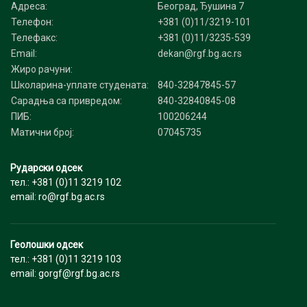
Адреса:
Београд, Ђушина 7
Телефон:
+381 (0)11/3219-101
Телефакс:
+381 (0)11/3235-539
Email:
dekan@rgf.bg.ac.rs
Жиро рачуни:
Школарина-уплате студената:
840-32847845-57
Сарадња са привредом:
840-32840845-08
ПИБ:
100206244
Матични број:
07045735
Рударски одсек
тел.: +381 (0)11 3219 102
email: ro@rgf.bg.ac.rs
Геолошки одсек
тел.: +381 (0)11 3219 103
email: gorgf@rgf.bg.ac.rs