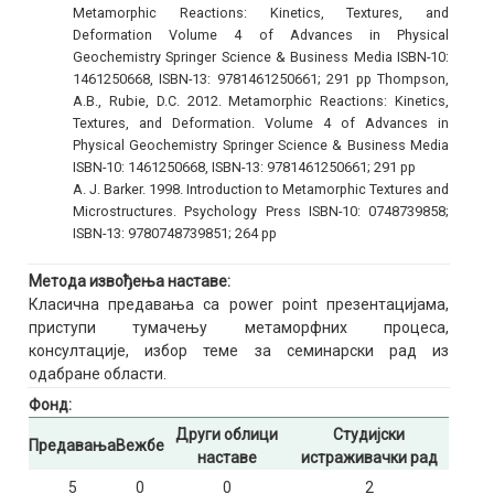
Metamorphic Reactions: Kinetics, Textures, and
Deformation Volume 4 of Advances in Physical
Geochemistry Springer Science & Business Media ISBN-10:
1461250668, ISBN-13: 9781461250661; 291 pp Thompson,
A.B., Rubie, D.C. 2012. Metamorphic Reactions: Kinetics,
Textures, and Deformation. Volume 4 of Advances in
Physical Geochemistry Springer Science & Business Media
ISBN-10: 1461250668, ISBN-13: 9781461250661; 291 pp
A. J. Barker. 1998. Introduction to Metamorphic Textures and
Microstructures. Psychology Press ISBN-10: 0748739858;
ISBN-13: 9780748739851; 264 pp
Метода извођења наставе:
Класична предавања са power point презентацијама,
приступи тумачењу метаморфних процеса,
консултације, избор теме за семинарски рад из
одабране области.
Фонд:
Други облици
Студијски
Предавања
Вежбе
наставе
истраживачки рад
5
0
0
2