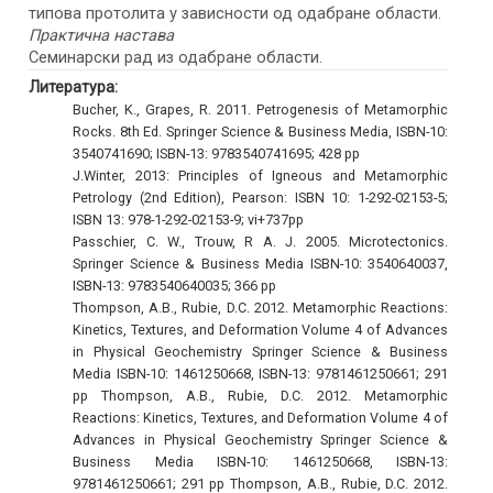
типова протолита у зависности од одабране области.
Практична настава
Семинарски рад из одабране области.
Литература:
Bucher, K., Grapes, R. 2011. Petrogenesis of Metamorphic
Rocks. 8th Ed. Springer Science & Business Media, ISBN-10:
3540741690; ISBN-13: 9783540741695; 428 pp
J.Winter, 2013: Principles of Igneous and Metamorphic
Petrology (2nd Edition), Pearson: ISBN 10: 1-292-02153-5;
ISBN 13: 978-1-292-02153-9; vi+737pp
Passchier, C. W., Trouw, R A. J. 2005. Microtectonics.
Springer Science & Business Media ISBN-10: 3540640037,
ISBN-13: 9783540640035; 366 pp
Thompson, A.B., Rubie, D.C. 2012. Metamorphic Reactions:
Kinetics, Textures, and Deformation Volume 4 of Advances
in Physical Geochemistry Springer Science & Business
Media ISBN-10: 1461250668, ISBN-13: 9781461250661; 291
pp Thompson, A.B., Rubie, D.C. 2012. Metamorphic
Reactions: Kinetics, Textures, and Deformation Volume 4 of
Advances in Physical Geochemistry Springer Science &
Business Media ISBN-10: 1461250668, ISBN-13:
9781461250661; 291 pp Thompson, A.B., Rubie, D.C. 2012.