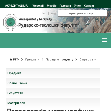
АКРЕДИТАЦИЈА
Webmail
Moodle
Галерија
Упис
Контакт
ћир
|
lat
|
eng
Универзитет у Београду
Рударско-геолошки факултет
РГФ
Предмети
Подаци о предмету
О предмету
Предмет
Обавештења
Резултати
Материјали