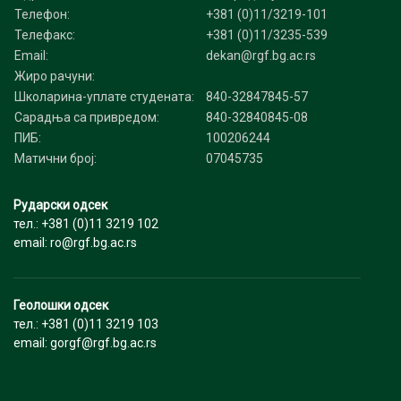
Телефон:
+381 (0)11/3219-101
Телефакс:
+381 (0)11/3235-539
Email:
dekan@rgf.bg.ac.rs
Жиро рачуни:
Школарина-уплате студената:
840-32847845-57
Сарадња са привредом:
840-32840845-08
ПИБ:
100206244
Матични број:
07045735
Рударски одсек
тел.: +381 (0)11 3219 102
email: ro@rgf.bg.ac.rs
Геолошки одсек
тел.: +381 (0)11 3219 103
email: gorgf@rgf.bg.ac.rs