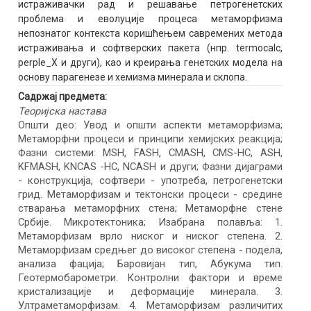
истраживачки рад и решавање петрогенетских
проблема и еволуције процеса метаморфизма
непознатог контекста коришћењем савремених метода
истраживања и софтверских пакета (нпр. termocalc,
perple_X и други), као и креирања генетских модела на
основу парагенезе и хемизма минерала и склопа.
Садржај предмета:
Теоријска настава
Општи део: Увод и општи аспекти метаморфизма;
Метаморфни процеси и принципи хемијских реакција;
Фазни системи: MSH, FASH, CMASH, CMS-HC, ASH,
KFMASH, KNCAS -HC, NCASH и други; Фазни дијаграми
- конструкција, софтвери - употреба, петрогенетски
грид. Mетаморфизам и тектонски процеси - средине
стварања метаморфних стена; Метаморфне стене
Србије. Mикротектоника; Изабрана полавља: 1.
Метаморфизам врло ниског и ниског степена. 2.
Метаморфизам средњег до високог степена - подела,
анализа фација; Баровијан тип, Абукума тип.
Геотермобарометри. Контролни фактори и време
кристализације и деформације минерала. 3.
Ултраметаморфизам. 4. Метаморфизам различитих