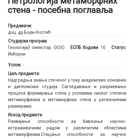
Петрологија метаморфних
стена - посебна поглавља
Предавачи:
доц. др Бојан Костић
Студијски програм:
Геологија(I семестар -DOS)
ЕСПБ бодови
: 10
Статус
:
Изборни
Услов:
-
Циљ предмета:
Надградња знања стеченог у току академских основних
и дипломских студија. Сагледавање и разумевање
процеса формирања стена у условима ниског степена
метаморфизма и метаморфних стена у регионалним
размерама.
Исход предмета:
Развијање способности за бављење научно-
истраживачким радом у различитим областима
метаморфизма.Стицање способности за научно