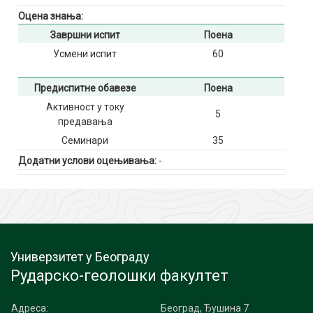
Оцена знања:
Завршни испит
Поена
Усмени испит
60
Предиспитне обавезе
Поена
Активност у току
5
предавања
Семинари
35
Додатни услови оцењивања:
-
Универзитет у Београду
Рударско-геолошки факултет
Адреса:
Београд, Ђушина 7