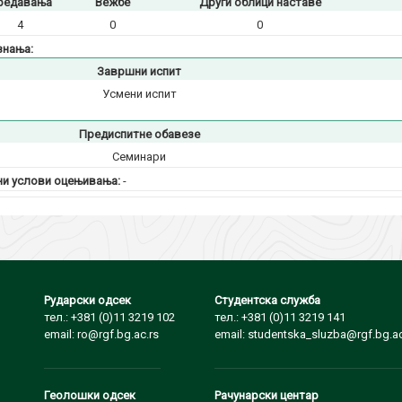
редавања
Вежбе
Други облици наставе
4
0
0
знања:
Завршни испит
Усмени испит
Предиспитне обавезе
Семинари
и услови оцењивања:
-
Рударски одсек
Студентска служба
тел.: +381 (0)11 3219 102
тел.: +381 (0)11 3219 141
email: ro@rgf.bg.ac.rs
email: studentska_sluzba@rgf.bg.ac
Геолошки одсек
Рачунарски центар