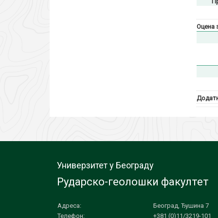
П
Оцена 
Додатн
Универзитет у Београду
Рударско-геолошки факултет
Адреса:
Београд, Ђушина 7
Телефон:
+381 (0)11/3219-101