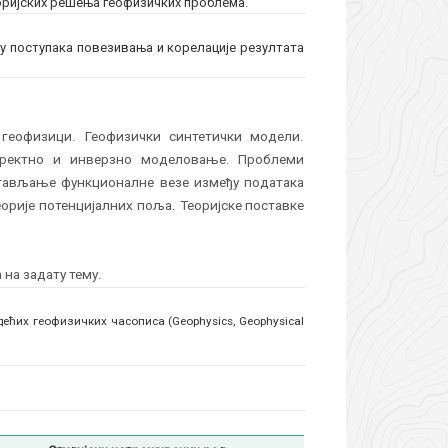
ријских решења геофизичких проблема.
ну поступака повезивања и корелације резултата
геофизици. Геофизички синтетички модели.
иректно и инверзно моделовање. Проблеми
стављање функционалне везе између података
рије потенцијалних поља. Теоријске поставке
на задату тему.
ећих геофизичких часописа (Geophysics, Geophysical