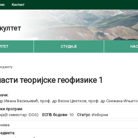
пис
Контакт
култет
ЛТЕТ
СТУДИЈЕ
НАС
редмету
асти теоријске геофизике 1
ачи:
др Ивана Васиљевић
,
проф. др Весна Цветков
,
проф. др Снежана Игњат
ски програм:
ија(II семестар -DOS)
ЕСПБ бодови
: 10
Статус
: Изборни
:
нема
едмета: