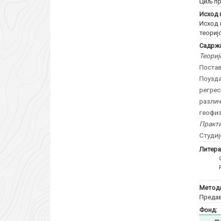
Циљ пр
Исход 
Исход 
теориј
Садржа
Теориј
Поста
Поузд
регре
различ
геофиз
Практи
Студиј
Литера
Метода
Предав
Фонд: