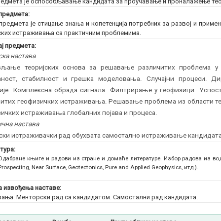
едмета је оспособљавање кандидата за проучавање и проналажење тео
предмета:
предмета је стицање знања и копетенција потребних за развој и приме
ских истраживања са практичним проблемима.
ј предмета:
ска настава
вљање теоријских основа за решавање различитих проблема у 
аност, стабилност и грешка моделовања. Случајни процеси. Д
сије. Комплексна обрада сигнала. Филтрирање у геофизици. Успо
итих геофизичких истраживања. Решавање проблема из области тео
ичких истраживања глобалних појава и процеса.
чна настава
ски истраживачки рад обухвата самостално истраживање кандидата 
тура:
Одабране књиге и радови из стране и домаће литературе. Избор радова из вод
Prospecting, Near Surface, Geotectonics, Pure and Applied Geophysics, итд.).
 извођења наставе:
ања. Менторски рад са кандидатом. Самостални рад кандидата.