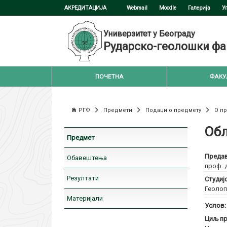
АКРЕДИТАЦИЈА
Webmail
Moodle
Галерија
У
Универзитет у Београду
Рударско-геолошки фа
ПОЧЕТНА
ФАКУ
РГФ
Предмети
Подаци о предмету
О п
Обл
Предмет
Предав
Обавештења
проф. 
Резултати
Студиј
Геолог
Материјали
Услов
Циљ пр