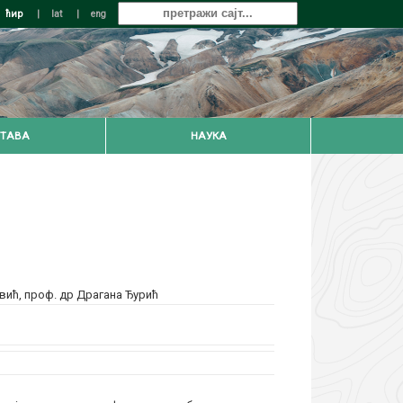
ћир
|
lat
|
eng
ТАВА
НАУКА
овић
,
проф. др Драгана Ђурић