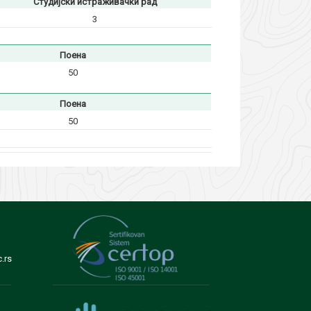
Студијски истраживачки рад
3
Поена
50
Поена
50
.rs