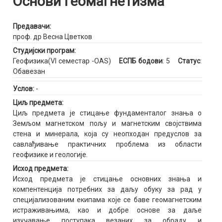
Основи геомагнетизма
Предавачи:
проф. др Весна Цветков
Студијски програм:
Геофизика(VI семестар -OAS)
ЕСПБ бодови
: 5
Статус
:
Обавезан
Услов:
-
Циљ предмета:
Циљ предмета је стицање фундаменталог знања о
Земљом магнетском пољу и магнетским својствима
стена и минерала, која су неопходан предуслов за
савлађивање практичних проблема из области
геофизике и геологије.
Исход предмета:
Исход предмета је стицање основних знања и
компентенција потребних за даљу обуку за рад у
специјализованим екипама које се баве геомагнетским
истраживањима, као и добре основе за даље
изучавање поступака везаних за обраду и