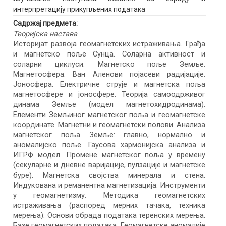
интерпретацију прикупљених података
Садржај предмета:
Теоријска настава
Историјат развоја геомагнетских истраживања. Грађа
и магнетско поље Сунца. Соларна активност и
соларни циклуси. Магнетско поље Земље.
Магнетосфера. Ван Аленови појасеви радијације.
Јоносфера. Електричне струје и магнетска поља
магнетосфере и јоносфере. Теорија самоодрживог
динама Земље (модел магнетохидродинама).
Елементи Земљиног магнетског поља и геомагнетске
координате. Магнетни и геомагнетски полови. Анализа
магнетског поља Земље: главно, нормално и
аномалијско поље. Гаусова хармонијска анализа и
ИГРФ модел. Промене магнетског поља у времену
(секуларне и дневне варијације, пулзације и магнетске
буре). Магнетска својства минерала и стена.
Индукована и реманентна магнетизација. Инструменти
у геомагнетизму. Методика геомагнетских
истраживања (распоред мерних тачака, техника
мерења). Основи обрада података теренских мерења.
Базе геомагнетских података. Геомагнетске аномалије