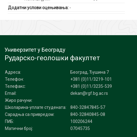
Додатни услови оцењивања:
-
Универзитет у Београду
Рударско-геолошки факултет
Адреса:
Београд, Ђушина 7
Телефон:
+381 (0)11/3219-101
Телефакс:
+381 (0)11/3235-539
Email:
dekan@rgf.bg.ac.rs
Жиро рачуни:
Школарина-уплате студената:
840-32847845-57
Сарадња са привредом:
840-32840845-08
ПИБ:
100206244
Матични број:
07045735