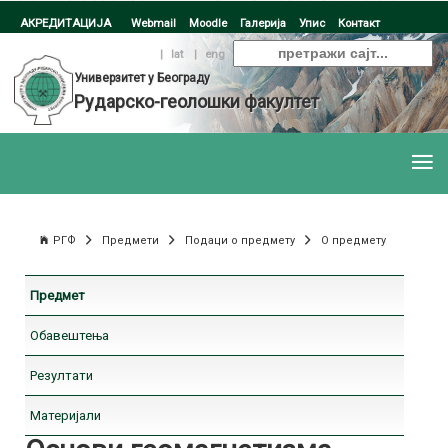
АКРЕДИТАЦИЈА
Webmail
Moodle
Галерија
Упис
Контакт
ћир
|
lat
|
eng
Универзитет у Београду
Рударско-геолошки факултет
РГФ
Предмети
Подаци о предмету
О предмету
Предмет
Обавештења
Резултати
Материјали