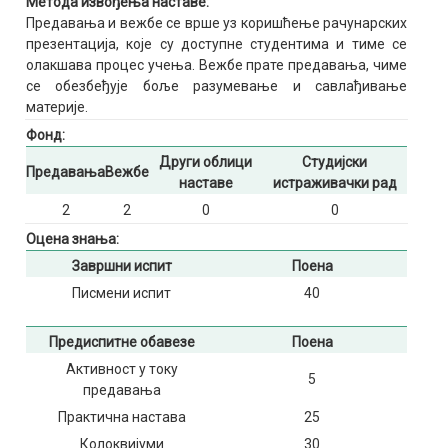
Метода извођења наставе:
Предавања и вежбе се врше уз коришћење рачунарских
презентација, које су доступне студентима и тиме се
олакшава процес учења. Вежбе прате предавања, чиме
се обезбеђује боље разумевање и савлађивање
материје.
Фонд:
Други облици
Студијски
Предавања
Вежбе
наставе
истраживачки рад
2
2
0
0
Оцена знања:
Завршни испит
Поена
Писмени испит
40
Предиспитне обавезе
Поена
Активност у току
5
предавања
Практична настава
25
Колоквијуми
30