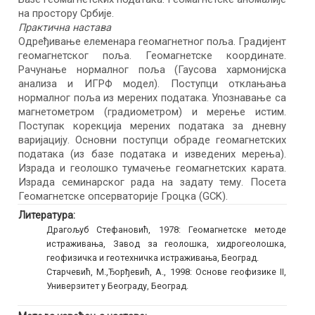
на простору Србије.
Практична настава
Одређивање елеменара геомагнетног поља. Градијент
геомагнетског поља. Геомагнетске координате.
Рачунање нормалног поља (Гаусова хармонијска
анализа и ИГРФ модел). Поступци отклањања
нормалног поља из мерених података. Упознавање са
магнетометром (градиометром) и мерење истим.
Поступак корекција мерених података за дневну
варијацију. Основни поступци обраде геомагнетских
података (из базе података и изведених мерења).
Израда и геолошко тумачење геомагнетских карата.
Израда семинарског рада на задату тему. Посета
Геомагнетске опсерваторије Гроцка (GCK).
Литература:
Драгољуб Стефановић, 1978: Геомагнетске методе
истраживања, Завод за геолошка, хидрогеолошка,
геофизичка и геотехничка истраживања, Београд.
Старчевић, М.,Ђорђевић, А., 1998: Основе геофизике II,
Универзитет у Београду, Београд.