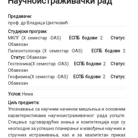
Научноистраживачки рад
Предавачи:
проф. др Владица Цветковић
Студијски програм:
МКПГ (X семестар -DAS)
ЕСПБ бодови
: 2
Статус
:
Обавезан
Палеонтологија (X семестар -DAS)
ЕСПБ бодови
: 2
Статус
: Обавезан
Геотехника(X семестар -DAS)
ЕСПБ бодови
: 2
Статус
:
Обавезан
Геофизика(X семестар -DAS)
ЕСПБ бодови
: 2
Статус
:
Обавезан
Услов:
Нема
Циљ предмета:
Упознавање са научним начином мишљења и основним
карактеристикама научноистраживачког рада уопште.
Стицање одговарајућих знања и компетенција које су
неопходне за успешно планирање и извођење научних и
стручних истраживања, као и за квалитетан приказ