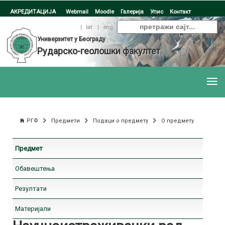
АКРЕДИТАЦИЈА
Webmail
Moodle
Галерија
Упис
Контакт
ћир
|
lat
|
eng
Универзитет у Београду
Рударско-геолошки факултет
РГФ
Предмети
Подаци о предмету
О предмету
Предмет
Обавештења
Резултати
Материјали