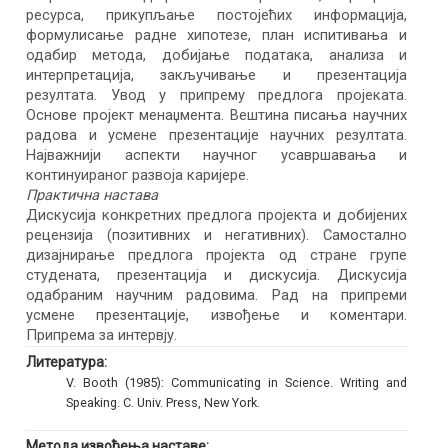
ресурса, прикупљање постојећих информација,
формулисање радне хипотезе, план испитивања и
одабир метода, добијање података, анализа и
интерпретација, закључивање и презентација
резултата. Увод у припрему предлога пројеката.
Основе пројект менаџмента. Вештина писања научних
радова и усмене презентације научних резултата.
Најважнији аспекти научног усавршавања и
континуираног развоја каријере.
Практична настава
Дискусија конкретних предлога пројекта и добијених
рецензија (позитивних и негативних). Самостално
дизајнирање предлога пројекта од стране групе
студената, презентација и дискусија. Дискусија
одабраним научним радовима. Рад на припреми
усмене презентације, извођење и коментари.
Припрема за интервју.
Литература:
V. Booth (1985): Communicating in Science. Writing and
Speaking. C. Univ. Press, New York.
Метода извођења наставе: