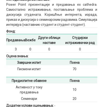
Power Point презентације и предавања еx cathedra.
Самостално истраживање, постављање проблема и
дискусија студената. Коришћње интернета, израда,
приказ и дискусија о семинарским радовима. Симулација
интервјуа (наставник-студент и студент-студент).
Фонд:
Други облици
Студијски
Предавања
Вежбе
наставе
истраживачки рад
3
0
0
0
Оцена знања:
Завршни испит
Поена
Писмени испит
70
Предиспитне обавезе
Поена
Активност у току
10
предавања
Семинари
20
Додатни услови оцењивања:
-