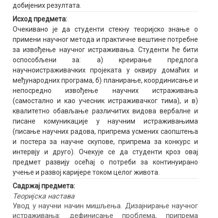
добијених резултата.
Исход предмета:
Очекивано је да студенти стекну теоријско знање о
примени научног метода и практичне вештине потребне
за извођење научног истраживања. Студенти ће бити
оспособљени за: а) креирање предлога
научноистраживачких пројеката у оквиру домаћих и
међународних програма, б) планирање, координисање и
непосредно извођење научних истраживања
(самостално и као учесник истраживачког тима), и в)
квалитетно обављање различитих видова вербалне и
писане комуникације у научним истраживањима
(писање научних радова, припрема усмених саопштења
и постера за научне скупове, припрема за конкурс и
интервју и друго). Очекује се да студенти кроз овај
предмет развију осећај о потреби за континуирано
учење и развој каријере током целог живота.
Садржај предмета:
Теоријска настава
Увод у научни начин мишљења. Дизајнирање научног
истраживања: дефинисање проблема, припрема