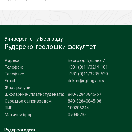
Универзитет у Београду
Рударско-геолошки факултет
Адреса:
Београд, Ђушина 7
Телефон:
+381 (0)11/3219-101
Телефакс:
+381 (0)11/3235-539
Email:
dekan@rgf.bg.ac.rs
Жиро рачуни:
Школарина-уплате студената:
840-32847845-57
Сарадња са привредом:
840-32840845-08
ПИБ:
100206244
Матични број:
07045735
Рударски одсек