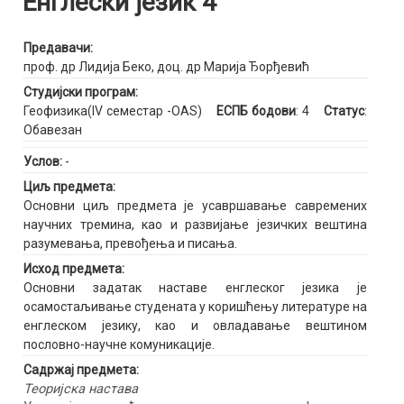
Енглески језик 4
Предавачи:
проф. др Лидија Беко
,
доц. др Марија Ђорђевић
Студијски програм:
Геофизика(IV семестар -OAS)
ЕСПБ бодови
: 4
Статус
:
Обавезан
Услов:
-
Циљ предмета:
Основни циљ предмета је усавршавање савремених
научних тремина, као и развијање језичких вештина
разумевања, превођења и писања.
Исход предмета:
Основни задатак наставе енглеског језика је
осамостаљивање студената у коришћењу литературе на
енглеском језику, као и овладавање вештином
пословно-научне комуникације.
Садржај предмета:
Теоријска настава