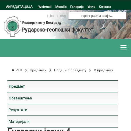
АКРЕДИТАЦИЈА
Webmail
Moodle
Галерија
Упис
Контакт
ћир
|
lat
|
eng
Универзитет у Београду
Рударско-геолошки факултет
РГФ
Предмети
Подаци о предмету
О предмету
Предмет
Обавештења
Резултати
Материјали