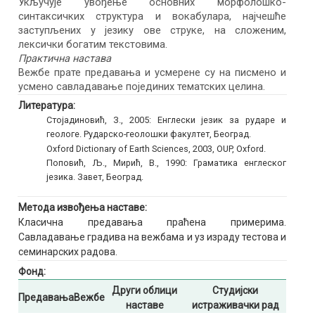
Укључује увођење основних морфолошко-
синтаксичких структура и вокабулара, најчешће
заступљених у језику ове струке, на сложеним,
лексички богатим текстовима.
Практична настава
Вежбе прате предавања и усмерене су на писмено и
усмено савладавање појединих тематских целина.
Литература:
Стојадиновић, З., 2005: Енглески језик за рударе и
геологе. Рударско-геолошки факултет, Београд.
Oxford Dictionary of Earth Sciences, 2003, OUP, Oxford.
Поповић, Љ., Мирић, В., 1990: Граматика енглеског
језика. Завет, Београд.
Метода извођења наставе:
Класична предавања праћена примерима.
Савладавање градива на вежбама и уз израду тестова и
семинарских радова.
Фонд:
Други облици
Студијски
Предавања
Вежбе
наставе
истраживачки рад