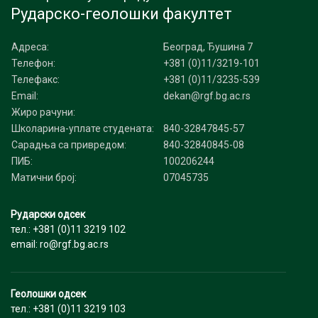
Рударско-геолошки факултет
Адреса:
Београд, Ђушина 7
Телефон:
+381 (0)11/3219-101
Телефакс:
+381 (0)11/3235-539
Email:
dekan@rgf.bg.ac.rs
Жиро рачуни:
Школарина-уплате студената:
840-32847845-57
Сарадња са привредом:
840-32840845-08
ПИБ:
100206244
Матични број:
07045735
Рударски одсек
тел.: +381 (0)11 3219 102
email: ro@rgf.bg.ac.rs
Геолошки одсек
тел.: +381 (0)11 3219 103