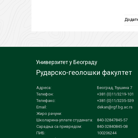
Додатн
Универзитет у Београду
Рударско-геолошки факултет
Адреса:
Београд, Ђушина 7
Телефон:
+381 (0)11/3219-101
Телефакс:
+381 (0)11/3235-539
Email:
dekan@rgf.bg.ac.rs
Жиро рачуни:
Школарина-уплате студената:
840-32847845-57
Сарадња са привредом:
840-32840845-08
ПИБ:
100206244