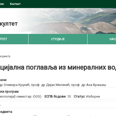
пис
Контакт
култет
ЛТЕТ
СТУДИЈЕ
НАС
редмету
цијална поглавља из минералних во
ачи:
др Оливера Крунић
,
проф. др Дејан Миленић
,
проф. др Ана Врањеш
ски програм:
еологија(I семестар -DOS)
ЕСПБ бодови
: 10
Статус
: Изборни
:
-
едмета: