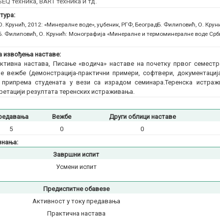
EQ техника, BART техника и тд.
тура:
О. Крунић, 2012: «Минералне воде», уџбеник, РГФ, Београд
Б. Филиповић, О. Крун
Б. Филиповић, О. Крунић: Монографија «Минералне и термоминералне воде Срби
 извођења наставе:
ктивна настава, Писање «водича» наставе на почетку првог семестра
е вежбе (демонстрација-практични примери, софтвери, документација
а припрема студената у вези са израдом семинара.Теренска истра
ретацији резултата теренских истраживања.
редавања
Вежбе
Други облици наставе
5
0
0
знања:
Завршни испит
Усмени испит
Предиспитне обавезе
Активност у току предавања
Практична настава