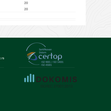
20
20
.rs