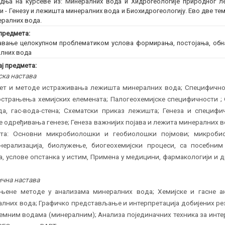
дња на курсеве из: Минералних вода и Хидрогеологије природног л
и - Генезу и лежишта минералних вода и Биохидрогеологију. Ево две те
ералних вода.
предмета:
вање целокупном проблематиком услова формирања, постојања, об
лних вода
ј предмета:
ска настава
ет и методе истраживања лежишта минералних вода; Специфично
острањења хемијских елемената; Палогеохемијске специфичности ;
ода, гас-вода-стена; Схематски приказ лежишта; Генеза и специф
 одређивања генезе; Генеза важнијих појава и лежита минералних в
ата: Основни микробиолошки и геобиолошки појмови; микробиол
нерализација, биолужење, биогеохемијски процеси, са посебни
, услове опстанка у истим, Примена у медицини, фармакологији и д
чна настава
њене методе у анализама минералних вода; Хемијске и гасне а
лних вода; Графичко представљање и интерпретација добијених р
емним водама (минералним); Анализа појединачних техника за инте