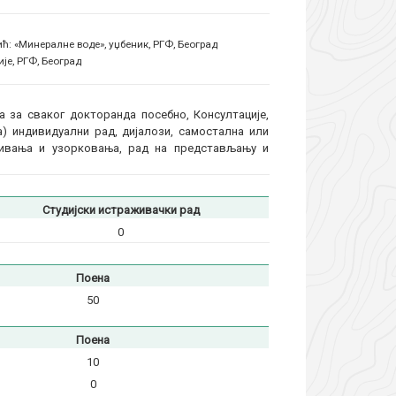
ић: «Минералне воде», уџбеник, РГФ, Београд
је, РГФ, Београд
 за сваког докторанда посебно, Консултације,
) индивидуални рад, дијалози, самостална или
живања и узорковања, рад на представљању и
Студијски истраживачки рад
0
Поена
50
Поена
10
0