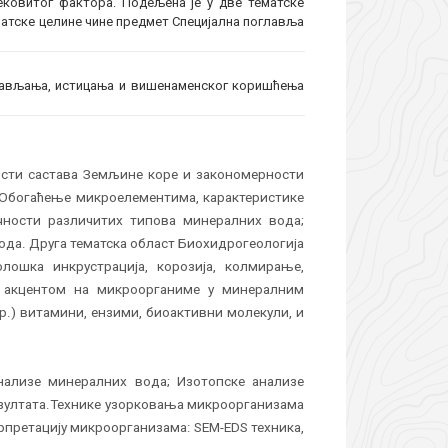
ековитог фактора. Подељена је у две тематске
матске целине чине предмет Специјална поглавља
нављања, истицања и вишенаменског коришћења
сти састава Земљине коре и закономерности
 Обогаћење микроелементима, карактеристике
ичности различитих типова минералних вода;
ода. Друга тематска област Биохидрогеологија
ошка инкрустрација, корозија, колмирање,
м акцентом на микроорганиме у минералним
р.) витамини, ензими, биоактивни молекули, и
нализе минералних вода; Изотопске анализе
езултата.Технике узорковања микроорганизама
рпретацију микроорганизама: SEM-EDS техника,