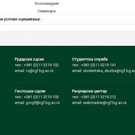
Колоквијуми
Семинари
и услови оцењивања:
-
Рударски одсек
Студентска служба
тел.: +381 (0)11 3219 102
тел.: +381 (0)11 3219 141
email: ro@rgf.bg.ac.rs
email: studentska_sluzba@rgf.bg.ac
Геолошки одсек
Рачунарски центар
тел.: +381 (0)11 3219 103
тел.: +381 (0)11 3219 212
email: gorgf@rgf.bg.ac.rs
email: webmaster@rgf.bg.ac.rs