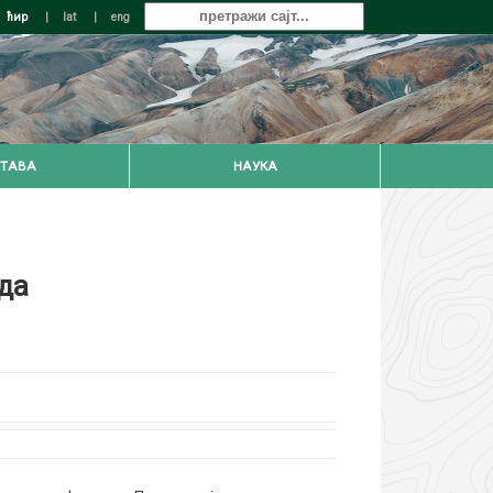
ћир
|
lat
|
eng
ТАВА
НАУКА
да