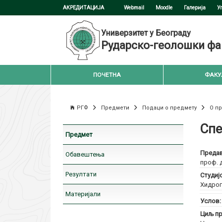
АКРЕДИТАЦИЈА
Webmail
Moodle
Галерија
У
Универзитет у Београду
Рударско-геолошки фа
ПОЧЕТНА
ФАКУ
РГФ
Предмети
Подаци о предмету
О п
Спе
Предмет
Предав
Обавештења
проф. 
Резултати
Студиј
Хидрог
Материјали
Услов
Циљ пр