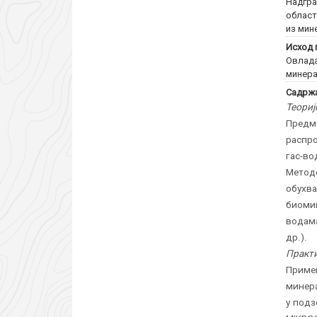
Надгра
област
из мин
Исход 
Овлада
минера
Садржа
Теориј
Предм
распр
гас-в
Методе
обухв
биоми
водама
др.).
Практи
Приме
минера
у подз