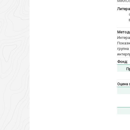
MIKROS
Литера
Метода
Интера
Показн
групн
интерп
Фонд:
П
Оцена 