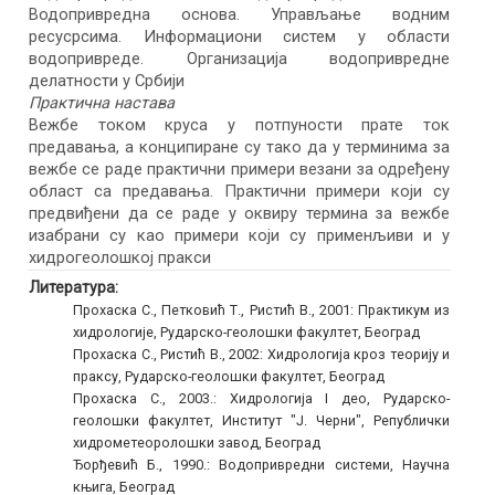
Водопривредна основа. Управљање водним
ресусрсима. Информациони систем у области
водопривреде. Организација водопривредне
делатности у Србији
Практична настава
Вежбе током круса у потпуности прате ток
предавања, а конципиране су тако да у терминима за
вежбе се раде практични примери везани за одређену
област са предавања. Практични примери који су
предвиђени да се раде у оквиру термина за вежбе
изабрани су као примери који су применљиви и у
хидрогеолошкој пракси
Литература:
Прохаска С., Петковић Т., Ристић В., 2001: Практикум из
хидрологије, Рударско-геолошки факултет, Београд
Прохаска С., Ристић В., 2002: Хидрологија кроз теорију и
праксу, Рударско-геолошки факултет, Београд
Прохаска С., 2003.: Хидрологија I део, Рударско-
геолошки факултет, Институт "Ј. Черни", Републички
хидрометеоролошки завод, Београд
Ђорђевић Б., 1990.: Водопривредни системи, Научна
књига, Београд