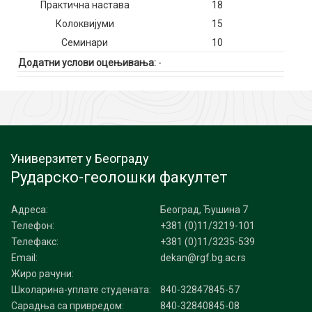
Практична настава
18
Колоквијуми
15
Семинари
10
Додатни услови оцењивања:
-
Универзитет у Београду
Рударско-геолошки факултет
Адреса:
Београд, Ђушина 7
Телефон:
+381 (0)11/3219-101
Телефакс:
+381 (0)11/3235-539
Email:
dekan@rgf.bg.ac.rs
Жиро рачуни:
Школарина-уплате студената:
840-32847845-57
Сарадња са привредом:
840-32840845-08