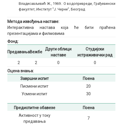
Владисављевић Ж., 1969.: О водопривреди, Грађевински
факултет, Институт "Ј. Черни", Београд
Метода извођења наставе:
Интерактивна настава која ће бити праћена
презентацијама и филмовима
Фонд:
Други облици
Студијски
Предавања
Вежбе
наставе
истраживачки рад
2
2
0
0
Оцена знања:
Завршни испит
Поена
Писмени испит
20
Усмени испит
30
Предиспитне обавезе
Поена
Активност у току
7
предавања