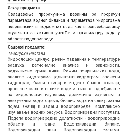
Исход предмета:
Овладавање прорачунима везаним за прорачун
параметара водног биланса и параметара хидрограма
површинских и подземних вода као и оспособљавању
студената за активно учешће и организацију рада у
области водопривреде
Садржај предмета:
Теоријска настава
Хидролошки циклус. режим падавина и температруре
ваздуха, регионалне анализе и зависности,
редукционе криве киша. Режим површинских вода,
анализе хидрограма, јединични хидрограм, сложени
хидрограм, базни отицај и индекс базног отицаја,
просечне, мале и велике воде и њихово одређивање
на хидролошки изученим, делимично изученим и
неизученим водотоцима, биланс вода на сливу, затим
појам, значај и задаци водопривреде. Комплексно
изучавање водних ресурса. Водопривредни постулати.
Подела водопривредне делатности - водопривредне
области и гране, Водопривредни биланс.
Водопривредни план. Водопривредни системи.