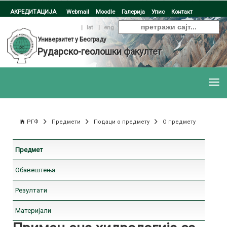
АКРЕДИТАЦИЈА
Webmail
Moodle
Галерија
Упис
Контакт
ћир
|
lat
|
eng
Универзитет у Београду
Рударско-геолошки факултет
РГФ
Предмети
Подаци о предмету
О предмету
Предмет
Обавештења
Резултати
Материјали