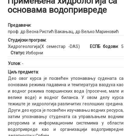
Примењена хидрологија са
основама водопривреде
Предавачи:
проф. др Весна Ристић Вакањац
,
др Вељко Мариновић
Студијски програм:
Хидрогеологија(X семестар -DAS)
ЕСПБ бодови
: 5
Статус
: Изборни
Услов:
-
Циљ предмета:
Део овог курса је посвећен упознавању судената са
основама режима падавина и температура ваздуха као
и водног режима површинских вода (просечне, мале и
велике воде) и водног биланса. У овом делу курса
тежиште је хидрологија различитих геолошких средина.
Други део курса је посвећен изучавањu водних ресурса,
затим упознавању студената са управљањем водним
ресурсима и информационим системима у области
водопривреде као и организацији водопривредне
делатности у Србији