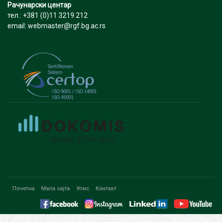
Рачунарски центар
тел.: +381 (0)11 3219 212
email: webmaster@rgf.bg.ac.rs
Почетна
Мапа сајта
Упис
Контакт