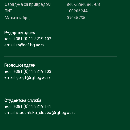
Сарадња са привредом:
840-32840845-08
ПИБ:
100206244
Матични број:
07045735
Рударски одсек
тел.: +381 (0)11 3219 102
email: ro@rgf.bg.ac.rs
Геолошки одсек
тел.: +381 (0)11 3219 103
email: gorgf@rgf.bg.ac.rs
Студентска служба
тел.: +381 (0)11 3219 141
email: studentska_sluzba@rgf.bg.ac.rs