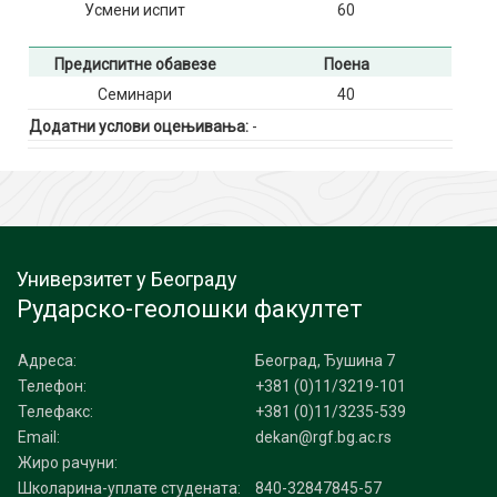
Усмени испит
60
Предиспитне обавезе
Поена
Семинари
40
Додатни услови оцењивања:
-
Универзитет у Београду
Рударско-геолошки факултет
Адреса:
Београд, Ђушина 7
Телефон:
+381 (0)11/3219-101
Телефакс:
+381 (0)11/3235-539
Email:
dekan@rgf.bg.ac.rs
Жиро рачуни:
Школарина-уплате студената:
840-32847845-57