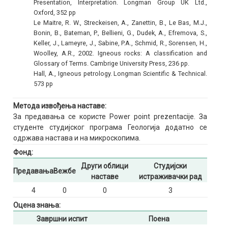
Presentation, Interpretation. Longman Group UK Ltd.,
Oxford, 352 pp
Le Maitre, R. W., Streckeisen, A., Zanettin, B., Le Bas, M.J.,
Bonin, B., Bateman, P., Bellieni, G., Dudek, A., Efremova, S.,
Keller, J., Lameyre, J., Sabine, P.A., Schmid, R., Sorensen, H.,
Woolley, A.R., 2002. Igneous rocks: A classification and
Glossary of Terms. Cambrige University Press, 236 pp.
Hall, A., Igneous petrology. Longman Scientific & Technical.
573 pp
Метода извођења наставе:
За предавања се користе Power point prezentacije. За
студенте студијског програма Геологија додатно се
одржава настава и на микроскопима.
Фонд:
Други облици
Студијски
Предавања
Вежбе
наставе
истраживачки рад
4
0
0
3
Оцена знања:
Завршни испит
Поена