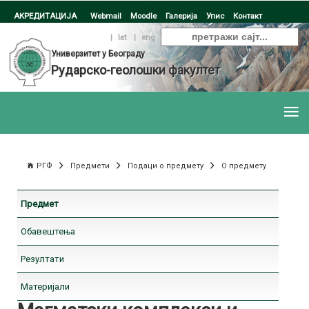
АКРЕДИТАЦИЈА
Webmail
Moodle
Галерија
Упис
Контакт
ћир
|
lat
|
eng
Универзитет у Београду
Рударско-геолошки факултет
РГФ
Предмети
Подаци о предмету
О предмету
Предмет
Обавештења
Резултати
Материјали