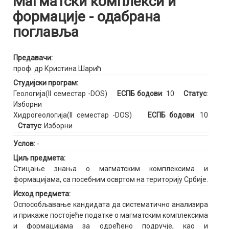
Магматски комплекси и
формације - одабрана
поглавља
Предавачи:
проф. др Кристина Шарић
Студијски програм:
Геологија(II семестар -DOS)
ЕСПБ бодови
: 10
Статус
:
Изборни
Хидрогеологија(II семестар -DOS)
ЕСПБ бодови
: 10
Статус
: Изборни
Услов:
-
Циљ предмета:
Стицање знања о магматским комплексима и
формацијама, са посебним освртом на територију Србије.
Исход предмета:
Оспособљавање кандидата да систематично анализира
и прикаже постојеће податке о магматским комплексима
и формацијама за одређено подручје, као и