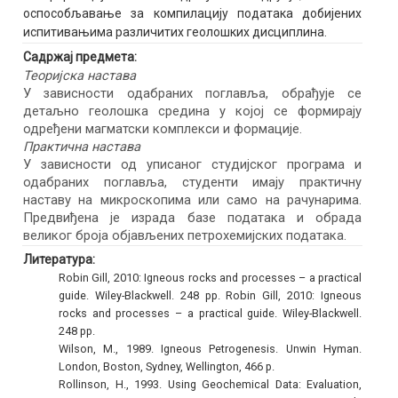
оспособљавање за компилацију података добијених
испитивањима различитих геолошких дисциплина.
Садржај предмета:
Теоријска настава
У зависности одабраних поглавља, обрађује се
детаљно геолошка средина у којој се формирају
одређени магматски комплекси и формације.
Практична настава
У зависности од уписаног студијског програма и
одабраних поглавља, студенти имају практичну
наставу на микроскопима или само на рачунарима.
Предвиђена је израда базе података и обрада
великог броја објављених петрохемијских података.
Литература:
Robin Gill, 2010: Igneous rocks and processes – a practical
guide. Wiley-Blackwell. 248 pp. Robin Gill, 2010: Igneous
rocks and processes – a practical guide. Wiley-Blackwell.
248 pp.
Wilson, M., 1989. Igneous Petrogenesis. Unwin Hyman.
London, Boston, Sydney, Wellington, 466 p.
Rollinson, H., 1993. Using Geochemical Data: Evaluation,