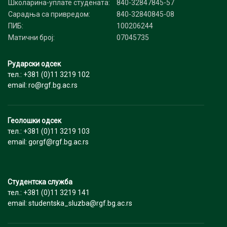
Школарина-уплате студената:
840-32847845-57
Сарадња са привредом:
840-32840845-08
ПИБ:
100206244
Матични број:
07045735
Рударски одсек
тел.: +381 (0)11 3219 102
email: ro@rgf.bg.ac.rs
Геолошки одсек
тел.: +381 (0)11 3219 103
email: gorgf@rgf.bg.ac.rs
Студентска служба
тел.: +381 (0)11 3219 141
email: studentska_sluzba@rgf.bg.ac.rs