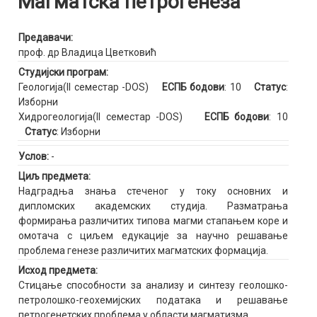
Магматска петрогенеза
Предавачи:
проф. др Владица Цветковић
Студијски програм:
Геологија(II семестар -DOS)
ЕСПБ бодови
: 10
Статус
:
Изборни
Хидрогеологија(II семестар -DOS)
ЕСПБ бодови
: 10
Статус
: Изборни
Услов:
-
Циљ предмета:
Надградња знања стеченог у току основних и
дипломских академских студија. Разматрања
формирања различитих типова магми стапањем коре и
омотача с циљем едукације за научно решавање
проблема генезе различитих магматских формација.
Исход предмета:
Стицање способности за анализу и синтезу геолошко-
петролошко-геохемијских података и решавање
петрогенетских проблема у области магматизма.