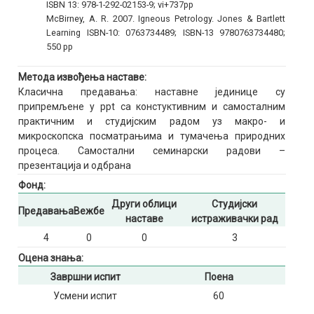
ISBN 13: 978-1-292-02153-9; vi+737pp
McBirney, A. R. 2007. Igneous Petrology. Jones & Bartlett
Learning ISBN-10: 0763734489; ISBN-13 9780763734480;
550 pp
Метода извођења наставе:
Класична предавања: наставне јединице су
припремљене у ppt са констуктивним и самосталним
практичним и студијским радом уз макро- и
микроскопска посматрањима и тумачења природних
процеса. Самостални семинарски радови –
презентација и одбрана
Фонд:
Други облици
Студијски
Предавања
Вежбе
наставе
истраживачки рад
4
0
0
3
Оцена знања:
Завршни испит
Поена
Усмени испит
60