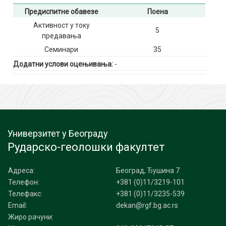
Предиспитне обавезе
Поена
Активност у току
5
предавања
Семинари
35
Додатни услови оцењивања:
-
Универзитет у Београду
Рударско-геолошки факултет
Адреса:
Београд, Ђушина 7
Телефон:
+381 (0)11/3219-101
Телефакс:
+381 (0)11/3235-539
Email:
dekan@rgf.bg.ac.rs
Жиро рачуни: