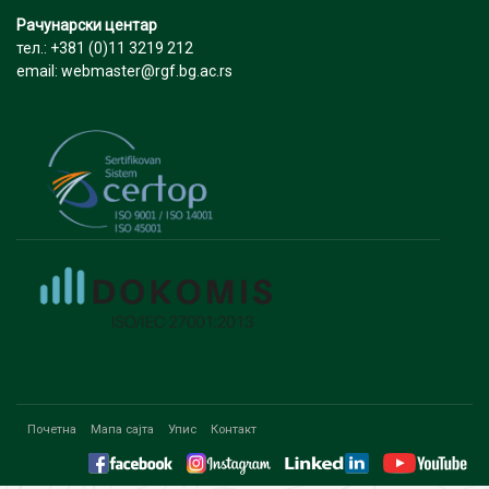
Рачунарски центар
тел.: +381 (0)11 3219 212
email: webmaster@rgf.bg.ac.rs
Почетна
Мапа сајта
Упис
Контакт