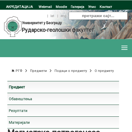
АКРЕДИТАЦИЈА
Webmail
Moodle
Галерија
Упис
Контакт
ћир
|
lat
|
eng
Универзитет у Београду
Рударско-геолошки факултет
РГФ
Предмети
Подаци о предмету
О предмету
Предмет
Обавештења
Резултати
Материјали