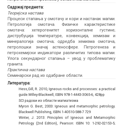
Садржај предмета:
Теоријска настава
Процеси стапања у омотачу и кори и настанак магми.
Петрологија омотача. Физичке карактеристике
омотача: хетерогенитет хоризонталне густине;
диструбуција температуре, конвекција, хемизам и
минералогија омотача; одредба хемизма омотача,
петролошки значај астеносфере. Петрогенеза и
петрохемијски индикатори различитих типова магми.
Улога секундарног стапања – увод у проблематику
гранита.
Практична настава
Семинарски рад из одабране области.
Литература:
Hess,Gill, R. 2010, Igneous rocks and processes: a practical
guide.Willey-Blackwell, ISBN 978-1-4443-3065-6, 428pp
SCI радови из области магматизма
Myron G. Best, 2003: Igneous and metamorphic petrology.
Blackwell Publishing, ISBN 1-40510-588-7 729
Winter, J. 2013: Principles of Igneous and Metamorphic
Petrology (2nd Edition), Pearson: ISBN 10: 1-292-02153-5;