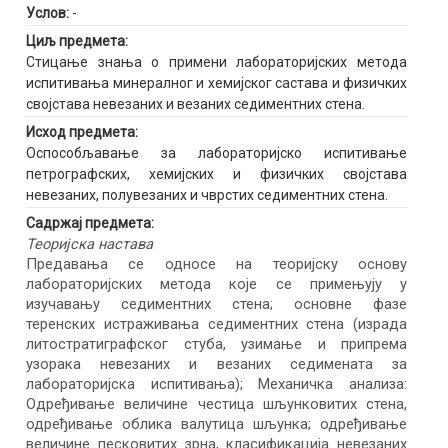
Услов:
-
Циљ предмета:
Стицање знања о примени лабораторијских метода
испитивања минералног и хемијског састава и физичких
својстава невезаних и везаних седиментних стена.
Исход предмета:
Оспособљавање за лабораторијско испитивање
петрографских, хемијских и физичких својстава
невезаних, полувезаних и чврстих седиментних стена.
Садржај предмета:
Теоријска настава
Предавања се односе на теоријску основу
лабораторијских метода које се примењују у
изучавању седиментних стена; основне фазе
теренских истраживања седиментних стена (израда
литостратиграфског стуба, узимање и припрема
узорака невезаних и везаних седимената за
лабораторијска испитивања); Механичка анализа:
Одређивање величине честица шљунковитих стена,
одређивање облика валутица шљунка; одређивање
величине песковитих зрна, класификација невезаних