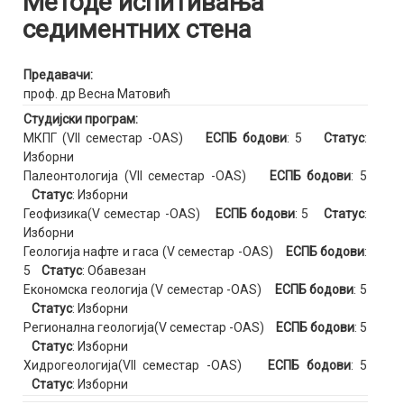
Методе испитивања
седиментних стена
Предавачи:
проф. др Весна Матовић
Студијски програм:
МКПГ (VII семестар -OAS)
ЕСПБ бодови
: 5
Статус
:
Изборни
Палеонтологија (VII семестар -OAS)
ЕСПБ бодови
: 5
Статус
: Изборни
Геофизика(V семестар -OAS)
ЕСПБ бодови
: 5
Статус
:
Изборни
Геологија нафте и гаса (V семестар -OAS)
ЕСПБ бодови
:
5
Статус
: Обавезан
Економска геологија (V семестар -OAS)
ЕСПБ бодови
: 5
Статус
: Изборни
Регионална геологија(V семестар -OAS)
ЕСПБ бодови
: 5
Статус
: Изборни
Хидрогеологија(VII семестар -OAS)
ЕСПБ бодови
: 5
Статус
: Изборни