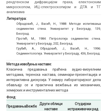
рендгенском дифракцијом праха, електонским
микроскопом, ИЦ-спектроскопијом и ДТА и ТГ
анализама
Литература:
Обрадовић, Ј., Васић, Н., 1988: Методе испитивања
седиментих стена. Универзитет у Београду, 139,
Београд.
Протић, М., 1984: Петрологија седиментих стена.
Универзитет у Београду, 202, Београд.
Грубић, А., Обрадовић, Ј., Васић, Н., 1996:
Седиментологија. Универзитет у Београду, 436, Београд.
Метода извођења наставе:
Класична предавања праћена аудио-визуелним
методама, теренска настава, семинари-презентација и
интерактивна дискусија. У оквиру лабораторијског дела
обављају се и практична вежбања из механичких,
хемијских и инструменталних метода
Фонд:
Други облици
Студијски
Предавања
Вежбе
наставе
истраживачки рад