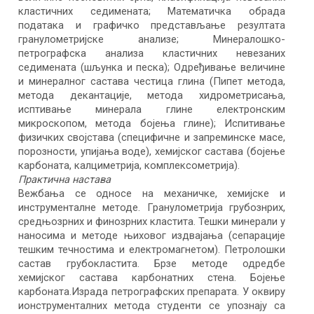
кластичних седимената; Математичка обрада
података и графичко представљање резултата
гранулометријске анализе; Минералошко-
петрографска анализа кластичних невезаних
седимената (шљунка и песка); Одређивање величине
и минералног састава честица глина (Пипет метода,
метода декантације, метода хидрометрисања,
исптивање минерала глине електронским
микроскопом, метода бојења глине); Испитивање
физичких својстава (специфичне и запреминске масе,
порозности, упијања воде), хемијског састава (бојење
карбоната, калциметрија, комплексометрија).
Практична настава
Вежбања се односе на механичке, хемијске и
инструменталне методе. Гранулометрија грубознрих,
средњозрних и финозрних кластита. Тешки минерали у
наносима и методе њиховог издвајања (сепарације
тешким течностима и електромагнетом). Петролошки
састав грубокластита. Брзе методе одредбе
хемијског састава карбонатних стена. Бојење
карбоната.Израда петрографских препарата. У оквиру
ионструменталних метода студенти се упознају са