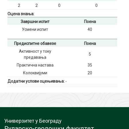
2
2
0
0
Оцена знања:
Завршни испит
Поена
Усмени испит
40
Предиспитне обавезе
Поена
Активност у току
5
предавања
Практична настава
35
Колоквијуми
20
Додатни услови оцењивања:
-
Универзитет у Београду
Рударско-геолошки факултет