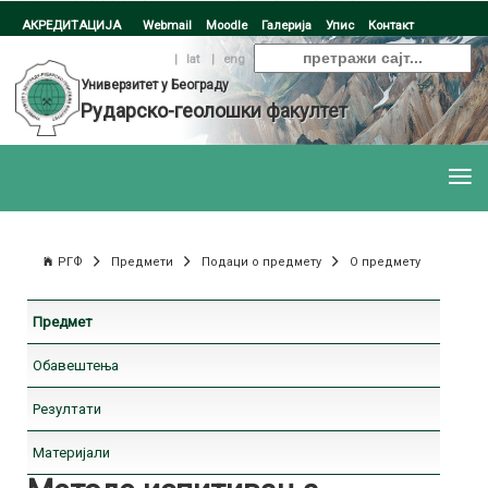
АКРЕДИТАЦИЈА
Webmail
Moodle
Галерија
Упис
Контакт
ћир
|
lat
|
eng
Универзитет у Београду
Рударско-геолошки факултет
РГФ
Предмети
Подаци о предмету
О предмету
Предмет
Обавештења
Резултати
Материјали