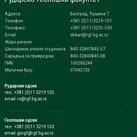
Адреса:
Београд, Ђушина 7
Телефон:
+381 (0)11/3219-101
Телефакс:
+381 (0)11/3235-539
Email:
dekan@rgf.bg.ac.rs
Жиро рачуни:
Школарина-уплате студената:
840-32847845-57
Сарадња са привредом:
840-32840845-08
ПИБ:
100206244
Матични број:
07045735
Рударски одсек
тел.: +381 (0)11 3219 102
email: ro@rgf.bg.ac.rs
Геолошки одсек
тел.: +381 (0)11 3219 103
email: gorgf@rgf.bg.ac.rs