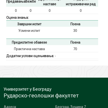
Предавања
Вежбе
наставе
истраживачки рад
0
0
0
0
Оцена знања:
Завршни испит
Поена
Усмени испит
30
Предиспитне обавезе
Поена
Практична настава
70
Додатни услови оцењивања:
-
Универзитет у Београду
Рударско-геолошки факултет
Адреса:
Београд, Ђушина 7