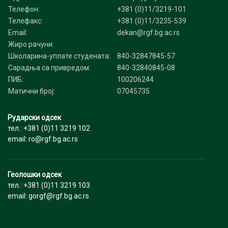
Телефон:
+381 (0)11/3219-101
Телефакс:
+381 (0)11/3235-539
Email:
dekan@rgf.bg.ac.rs
Жиро рачуни:
Школарина-уплате студената:
840-32847845-57
Сарадња са привредом:
840-32840845-08
ПИБ:
100206244
Матични број:
07045735
Рударски одсек
тел.: +381 (0)11 3219 102
email: ro@rgf.bg.ac.rs
Геолошки одсек
тел.: +381 (0)11 3219 103
email: gorgf@rgf.bg.ac.rs