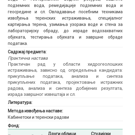
подземних вода, ремедијације подземних вода и
геосредине и сл. Овладавање посебним техникама
извођења теренских истраживања, специјалног
картирања терена, узимања узорака воде и стена за
лабораторијску обраду, до израде водозахватних
објеката, тестирања објеката и завршне обраде
података.
Садржај предмета:
Практична настава
Практичан рад у области хидрогеолошких
истраживања, зависно од опредељења кандидата:
прикупљање података, анализа и синтеза
прикупљених података, пројектовање истражних
радова, анализа и синтеза добијених резултата,
израда завршног извештаја и сл.
Литература:
Метода извођења наставе:
Кабинетски и теренски радови
Фонд:
Други облици
Студијски