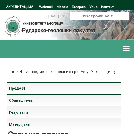
АКРЕДИТАЦИЈА
Webmail
Moodle
Галерија
Упис
Контакт
ћир
|
lat
|
eng
Универзитет у Београду
Рударско-геолошки факултет
РГФ
Предмети
Подаци о предмету
О предмету
Предмет
Обавештења
Резултати
Материјали