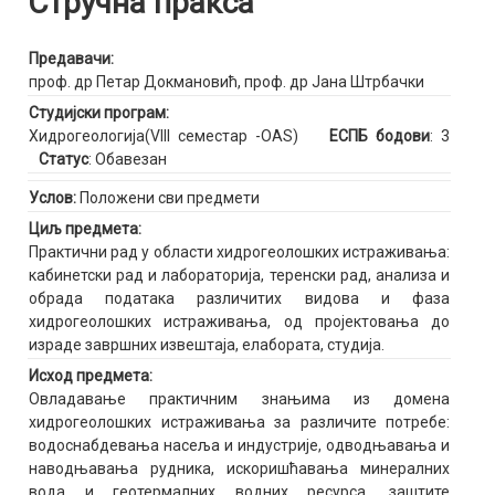
Стручна пракса
Предавачи:
проф. др Петар Докмановић
,
проф. др Јана Штрбачки
Студијски програм:
Хидрогеологија(VIII семестар -OAS)
ЕСПБ бодови
: 3
Статус
: Обавезан
Услов:
Положени сви предмети
Циљ предмета:
Практични рад у области хидрогеолошких истраживања:
кабинетски рад и лабораторија, теренски рад, анализа и
обрада података различитих видова и фаза
хидрогеолошких истраживања, од пројектовања до
израде завршних извештаја, елабората, студија.
Исход предмета:
Овладавање практичним знањима из домена
хидрогеолошких истраживања за различите потребе:
водоснабдевања насеља и индустрије, одводњавања и
наводњавања рудника, искоришћавања минералних
вода и геотермалних водних ресурса, заштите