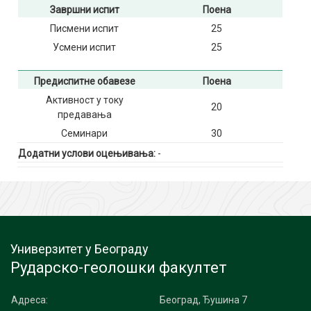
Завршни испит
Поена
Писмени испит
25
Усмени испит
25
Предиспитне обавезе
Поена
Активност у току
20
предавања
Семинари
30
Додатни услови оцењивања:
-
Универзитет у Београду
Рударско-геолошки факултет
Адреса:
Београд, Ђушина 7