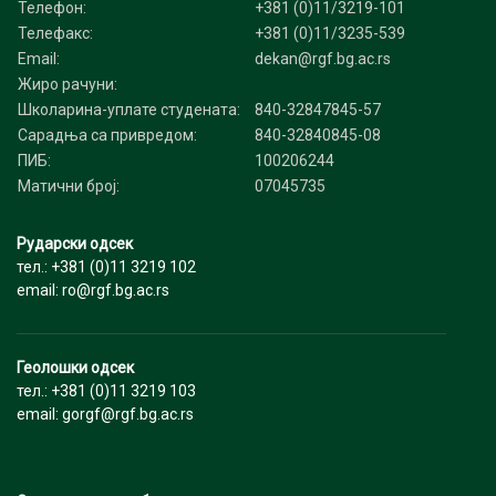
Телефон:
+381 (0)11/3219-101
Телефакс:
+381 (0)11/3235-539
Email:
dekan@rgf.bg.ac.rs
Жиро рачуни:
Школарина-уплате студената:
840-32847845-57
Сарадња са привредом:
840-32840845-08
ПИБ:
100206244
Матични број:
07045735
Рударски одсек
тел.: +381 (0)11 3219 102
email: ro@rgf.bg.ac.rs
Геолошки одсек
тел.: +381 (0)11 3219 103
email: gorgf@rgf.bg.ac.rs