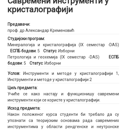
Савремени инструменти у
кристалографији
Предавачи:
проф. др Александар Кременовић
Студијски програм:
Минералогија и кристалографија (IX семестар -DAS)
ЕСПБ бодови
: 5
Статус
: Изборни
Петрологија и геохемија (IX семестар -DAS)
ЕСПБ
бодови
: 5
Статус
: Изборни
Услов:
Инструменти и методе у кристалографији 1,
Инструменти и методе у кристалографији 2
Циљ предмета:
Учиће се како настају и функционишу савремени
инструменти који се користе у кристалографији.
Исход предмета:
Након положеног курса студенти би требало да су
упознати са теоријским основама радa савремених
инструментима у области рендгенске и неутронске