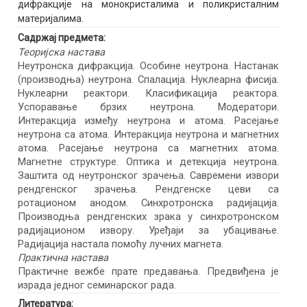
дифракције на монокристалимa и поликристалним
материјалима.
Садржај предмета:
Теоријска настава
Неутронска дифракција. Особине неутрона. Настанак
(производња) неутрона. Спалација. Нуклеарна фисија.
Нуклеарни реактори. Класификација реактора.
Успоравање брзих неутрона. Модератори.
Интеракција између неутрона и атома. Расејање
неутрона са атома. Интеракција неутрона и магнетних
атома. Расејање неутрона са магнетних атома.
Магнетне структуре. Оптика и детекција неутрона.
Заштита од неутронског зрачења. Савремени извори
рендгенског зрачења. Рендгенске цеви са
ротационом анодом. Синхротронска радијација.
Производња рендгенских зрака у синхротронском
радијационом извору. Уређаји за убацивање.
Радијација настала помоћу лучних магнета.
Практична настава
Практичне вежбе прате предавања. Предвиђена је
израда једног семинарског рада.
Литература: