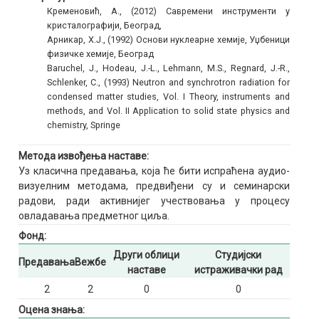
Кременовић, А., (2012) Савремени инструменти у
кристалографији, Београд,
Арникар, Х.Ј., (1992) Основи нуклеарне хемије, Уџбеници
физичке хемије, Београд
Baruchel, J., Hodeau, J.-L., Lehmann, M.S., Regnard, J.-R.,
Schlenker, C., (1993) Neutron and synchrotron radiation for
condensed matter studies, Vol. I Theory, instruments and
methods, and Vol. II Application to solid state physics and
chemistry, Springe
Метода извођења наставе:
Уз класична предавања, која ће бити испраћена аудио-
визуелним методама, предвиђени су и семинарски
радови, ради активнијег учествовања у процесу
овладавања предметног циља.
Фонд:
Други облици
Студијски
Предавања
Вежбе
наставе
истраживачки рад
2
2
0
0
Оцена знања: