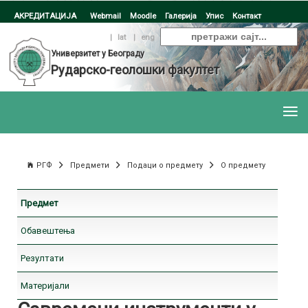
АКРЕДИТАЦИЈА
Webmail
Moodle
Галерија
Упис
Контакт
ћир
|
lat
|
eng
Универзитет у Београду
Рударско-геолошки факултет
РГФ
Предмети
Подаци о предмету
О предмету
Предмет
Обавештења
Резултати
Материјали