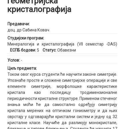
Геометријска
кристалографија
Предавачи:
доц. др Сабина Ковач
Студијски програм:
Минералогија и кристалографија (VII семестар -DAS)
ЕСПБ бодови
: 5
Статус
: Обавезни
Услов:
-
Циљ предмета:
Током овог курса студенти ће научити законе симетрије.
Упознаће просте и сложене симетријске операције и све
елементе симетрије, морфолошке карактеристике
кристала као последицу тродимензионалне
периодичности кристалне структуре. Применом стеченог
знања моћи ће да самостално одређују симетрију
кристала мерених на оптичком гониометру и да њих
сврстају у одговарајући кристални систем и једну од 32
кристалне класе. Научиће да разликују монокристале,
близанце и типове ближњења. Студенти ће научити 17