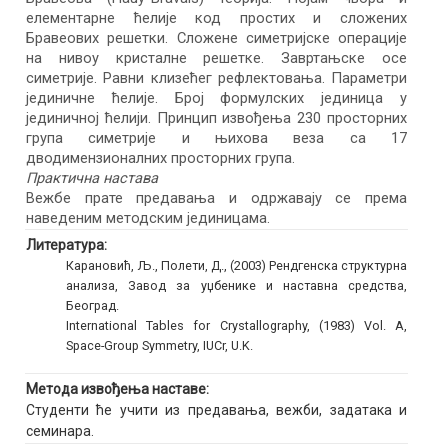
елементарне ћелије код простих и сложених
Бравеових решетки. Сложене симетријске операције
на нивоу кристалне решетке. Завртањске осе
симетрије. Равни клизећег рефлектовања. Параметри
јединичне ћелије. Број формулских јединица у
јединичној ћелији. Принцип извођења 230 просторних
група симетрије и њихова веза са 17
дводимензионалних просторних група.
Практична настава
Вежбе прате предавања и одржавају се према
наведеним методским јединицама.
Литература:
Карановић, Љ., Полети, Д., (2003) Рендгенска структурна
анализа, Завод за уџбенике и наставна средства,
Београд.
International Tables for Crystallography, (1983) Vol. A,
Space-Group Symmetry, IUCr, U.K.
Метода извођења наставе:
Студенти ће учити из предавања, вежби, задатака и
семинара.