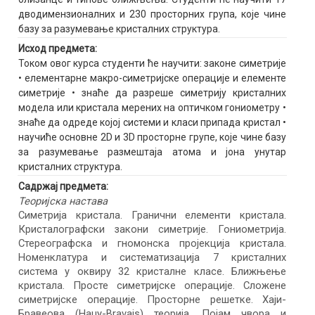
дводимензионалних и 230 просторних група, које чине
базу за разумевање кристалних структура.
Исход предмета:
Током овог курса студенти ће научити: законе симетрије
• елементарне макро-симетријске операције и елементе
симетрије • знаће да разреше симетрију кристалних
модела или кристала мерених на оптичком гониометру •
знаће да одреде којој системи и класи припада кристал •
научиће основне 2D и 3D просторне групе, које чине базу
за разумевање размештаја атома и јона унутар
кристалних структура.
Садржај предмета:
Теоријска настава
Симетрија кристала. Гранични елементи кристала.
Кристалографски закони симетрије. Гониометрија.
Стереографска и гномонска пројекција кристала.
Номенклатура и систематизација 7 кристалних
система у оквиру 32 кристалне класе. Ближњење
кристала. Просте симетријске операције. Сложене
симетријске операције. Просторне решетке. Хаји-
Бравеова (Hаuy-Bravais) теорија. Појам чвора и