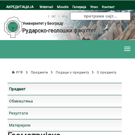
АКРЕДИТАЦИЈА
Webmail
Moodle
Галерија
Упис
Контакт
ћир
|
lat
|
eng
Универзитет у Београду
Рударско-геолошки факултет
РГФ
Предмети
Подаци о предмету
О предмету
Предмет
Обавештења
Резултати
Материјали