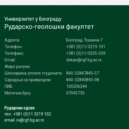
Универзитет у Београду
Рударско-геолошки факултет
Адреса:
Београд, Ђушина 7
Телефон:
+381 (0)11/3219-101
Телефакс:
+381 (0)11/3235-539
Email:
dekan@rgf.bg.ac.rs
Жиро рачуни:
Школарина-уплате студената:
840-32847845-57
Сарадња са привредом:
840-32840845-08
ПИБ:
100206244
Матични број:
07045735
Рударски одсек
тел.: +381 (0)11 3219 102
email: ro@rgf.bg.ac.rs