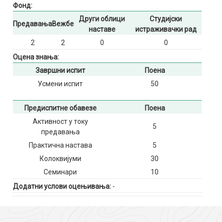
Фонд:
Други облици
Студијски
Предавања
Вежбе
наставе
истраживачки рад
2
2
0
0
Оцена знања:
Завршни испит
Поена
Усмени испит
50
Предиспитне обавезе
Поена
Активност у току
5
предавања
Практична настава
5
Колоквијуми
30
Семинари
10
Додатни услови оцењивања:
-