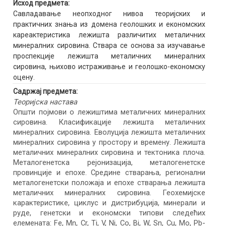
Исход предмета:
Савладавање неопходног нивоа теоријских и
практичних знања из домена геолошких и економских
кареактеристика лежишта различитих металичних
минералних сировина. Ствара се основа за изучавање
проспекције лежишта металичних минералних
сировина, њихово истраживање и геолошко-економску
оцену.
Садржај предмета:
Теоријска настава
Општи појмови о лежиштима металичних минералних
сировина. Класификације лежишта металичних
минералних сировина. Еволуција лежишта металичних
минералних сировина у простору и времену. Лежишта
металичних минералних сировина и тектоника плоча.
Металогенетска рејонизација, металогенетске
провинције и епохе. Средине стварања, регионални
металогенетски положаја и епохе стварања лежишта
металичних минералних сировина. Геохемијске
карактеристике, циклус и дистрибуција, минерали и
руде, генетски и економски типови следећих
елемената: Fe, Mn, Cr, Ti, V, Ni, Co, Bi, W, Sn, Cu, Mo, Pb-