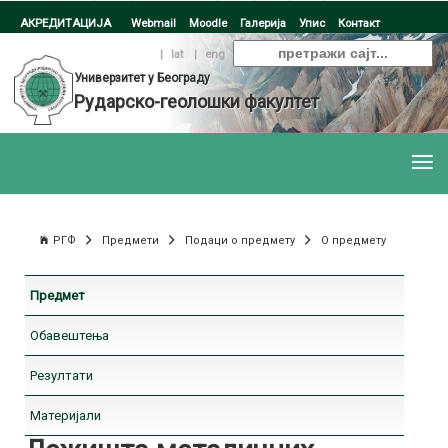
АКРЕДИТАЦИЈА
Webmail
Moodle
Галерија
Упис
Контакт
ћир
|
lat
|
eng
Универзитет у Београду
Рударско-геолошки факултет
РГФ
Предмети
Подаци о предмету
О предмету
Предмет
Обавештења
Резултати
Материјали