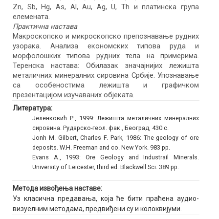
Zn, Sb, Hg, As, Al, Au, Ag, U, Th и платинска група
елемената.
Практична настава
Макроскопско и микроскопско препознавање рудних
узорака. Анализа економских типова руда и
морфолошких типова рудних тела на примерима.
Теренска настава: Обилазак значајнијих лежишта
металичних минералних сировина Србије. Упознавање
са особеностима лежишта и графичком
презентацијом изучаваних објеката.
Литература:
Јеленковић Р., 1999: Лежишта металичних минералних
сировина. Рударско-геол. фак., Београд, 430 с.
Jonh M. Gilbert, Charles F. Park, 1986: The geology of ore
deposits. W.H. Freeman and co. New York. 983 pp.
Evans A., 1993: Ore Geology and Industrail Minerals.
University of Leicester, third ed. Blackwell Sci. 389 pp.
Метода извођења наставе:
Уз класична предавања, која ће бити праћена аудио-
визуелним методама, предвиђени су и колоквијуми.