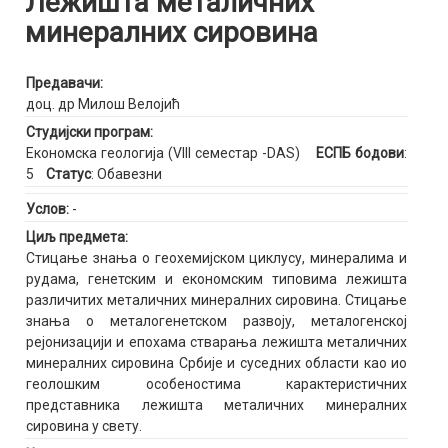
Лежишта металичних
минералних сировина
Предавачи:
доц. др Милош Велојић
Студијски програм:
Економска геологија (VIII семестар -DAS)
ЕСПБ бодови
:
5
Статус
: Обавезни
Услов:
-
Циљ предмета:
Стицање знања о геохемијском циклусу, минералима и
рудама, генетским и економским типовима лежишта
различитих металичних минералних сировина. Стицање
знања о металогенетском развоју, металогенској
рејонизацији и епохама стварања лежишта металичних
минералних сировина Србије и суседних области као ио
геолошким особеностима карактеристичних
представника лежишта металичних минералних
сировина у свету.