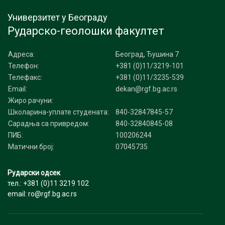
Универзитет у Београду
Рударско-геолошки факултет
Адреса:
Београд, Ђушина 7
Телефон:
+381 (0)11/3219-101
Телефакс:
+381 (0)11/3235-539
Email:
dekan@rgf.bg.ac.rs
Жиро рачуни:
Школарина-уплате студената:
840-32847845-57
Сарадња са привредом:
840-32840845-08
ПИБ:
100206244
Матични број:
07045735
Рударски одсек
тел.: +381 (0)11 3219 102
email: ro@rgf.bg.ac.rs