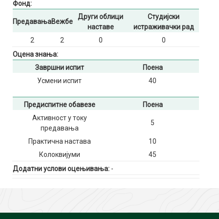
Фонд:
Други облици
Студијски
Предавања
Вежбе
наставе
истраживачки рад
2
2
0
0
Оцена знања:
Завршни испит
Поена
Усмени испит
40
Предиспитне обавезе
Поена
Активност у току
5
предавања
Практична настава
10
Колоквијуми
45
Додатни услови оцењивања:
-