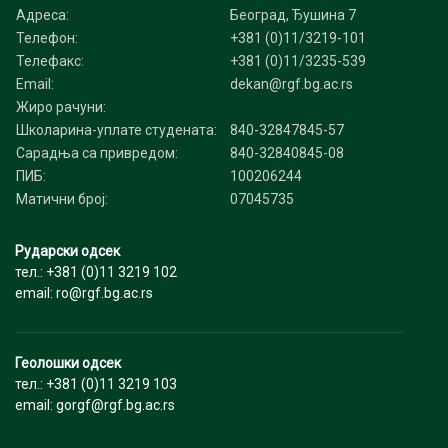
Адреса:
Београд, Ђушина 7
Телефон:
+381 (0)11/3219-101
Телефакс:
+381 (0)11/3235-539
Email:
dekan@rgf.bg.ac.rs
Жиро рачуни:
Школарина-уплате студената:
840-32847845-57
Сарадња са привредом:
840-32840845-08
ПИБ:
100206244
Матични број:
07045735
Рударски одсек
тел.: +381 (0)11 3219 102
email: ro@rgf.bg.ac.rs
Геолошки одсек
тел.: +381 (0)11 3219 103
email: gorgf@rgf.bg.ac.rs