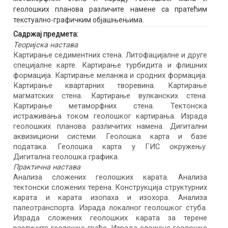
геолошких планова различите намене са пратећим
текстуално-графичким објашњењима.
Садржај предмета:
Теоријска настава
Картирање седиментних стена. Литофацијалне и друге
специјалне карте. Картирање турбидита и флишних
формација. Картирање меланжа и сродних формација.
Картирање квартарних творевина. Картирање
магматских стена. Картирање вулканских стена.
Картирање метаморфних стена. Тектонска
истраживања током геолошког картирања. Израда
геолошких планова различитих намена. Дигитални
аквизициони системи. Геолошка карта и базе
података. Геолошка карта у ГИС окружењу.
Дигитална геолошка графика.
Практична настава
Анализа сложених геолошких карата. Анализа
тектонски сложених терена. Конструкција структурних
карата и карата изопаха и изохора. Анализа
палеотранспорта. Израда локалног геолошког стуба.
Израда сложених геолошких карата за терене