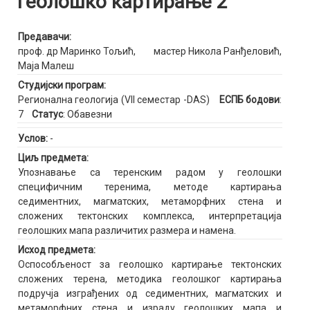
Геолошко картирање 2
Предавачи:
проф. др Маринко Тољић
,
мастер Никола Ранђеловић
,
Маја Малеш
Студијски програм:
Регионална геологија (VII семестар -DAS)
ЕСПБ бодови
:
7
Статус
: Обавезни
Услов:
-
Циљ предмета:
Упознавање са теренским радом у геолошки
специфичним теренима, методе картирања
седиментних, магматских, метаморфних стена и
сложених тектонских комплекса, интерпретација
геолошких мапа различитих размера и намена.
Исход предмета:
Oспособљеност за геолошко картирање тектонских
сложених терена, методика геолошког картирања
подручја изграђених од седиментних, магматских и
метаморфних стена и израду геолошких мапа и