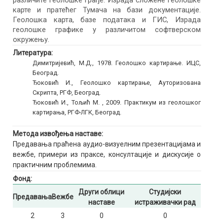
различите геолошке грађе. Израда сложене геолошке
карте и пратећег Тумача на бази документације.
Геолошка карта, базе података и ГИС, Израда
геолошке графике у различитом софтверском
окружењу.
Литература:
Димитријевић, М.Д., 1978. Геолошко картирање. ИЦС,
Београд.
Ђоковић И., Геолошко картирање, Ауторизована
Скрипта, РГФ, Београд.
Ђоковић И., Тољић М. , 2009. Практикум из геолошког
картирања, РГФ-ЛГК, Београд.
Метода извођења наставе:
Предавања праћена аудио-визуелним презентацијама и
вежбе, примери из праксе, консултације и дискусије о
практичним проблемима.
Фонд:
Други облици
Студијски
Предавања
Вежбе
наставе
истраживачки рад
2
3
0
0