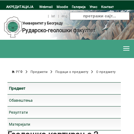
АКРЕДИТАЦИЈА
Webmail
Moodle
Галерија
Упис
Контакт
ћир
|
lat
|
eng
Универзитет у Београду
Рударско-геолошки факултет
РГФ
Предмети
Подаци о предмету
О предмету
Предмет
Обавештења
Резултати
Материјали