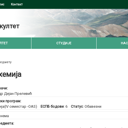
пис
Контакт
култет
ЛТЕТ
СТУДИЈЕ
НАС
редмету
хемија
ачи:
др Дејан Прелевић
ски програм:
ија(IV семестар -OAS)
ЕСПБ бодови
: 6
Статус
: Обавезни
:
нема
едмета: