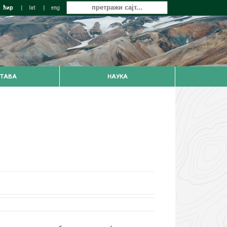
ћир
|
lat
|
eng
ТАВА
НАУКА