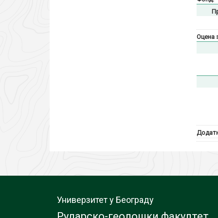
П
Оцена 
Додатн
Универзитет у Београду
Рударско-геолошки факултет