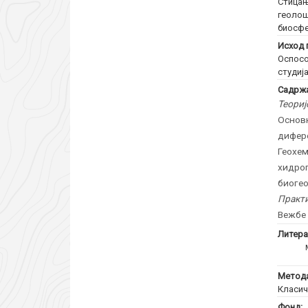
Стицањ
геолош
биосфе
Исход 
Оспосо
студиј
Садржа
Теориј
Основн
дифер
Геохем
хидро
биогео
Практи
Вежбе 
Литера
Метода
Класич
Фонд: