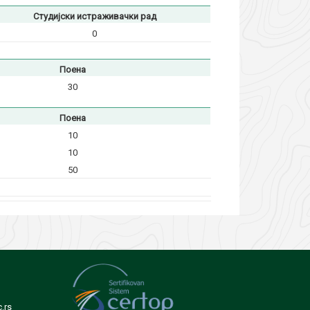
Студијски истраживачки рад
0
Поена
30
Поена
10
10
50
.rs