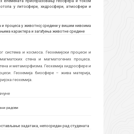
ких елемената приобразовању геосфера и током
зотопа у литосфери, хидросфери, атмосфери и
 и процеса у животној средини у вишим нивоима
вањима карактера и загађења животне средине
ог система и космоса. Геохемијски процеси и
 магматских стена и магматогених процеса.
стена и метаморфизма. Геохемија хидросфере и
оцеси. Геохемија биосфере – жива материја,
ијска геохемија.
ачуне
ани радови
остављање задатака, непосредан рад студената