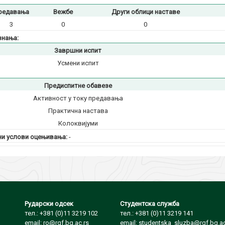
редавања
Вежбе
Други облици наставе
3
0
0
знања:
Завршни испит
Усмени испит
Предиспитне обавезе
Активност у току предавања
Практична настава
Колоквијуми
и услови оцењивања:
-
Рударски одсек
Студентска служба
тел.: +381 (0)11 3219 102
тел.: +381 (0)11 3219 141
email: ro@rgf.bg.ac.rs
email: studentska_sluzba@rgf.bg.ac