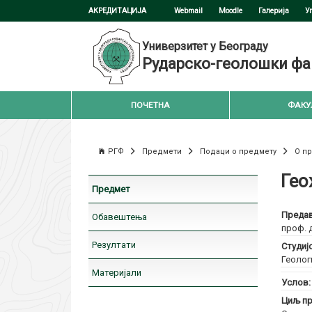
АКРЕДИТАЦИЈА
Webmail
Moodle
Галерија
У
Универзитет у Београду
Рударско-геолошки фа
ПОЧЕТНА
ФАКУ
РГФ
Предмети
Подаци о предмету
О п
Гео
Предмет
Предав
Обавештења
проф. 
Резултати
Студиј
Геолог
Материјали
Услов
Циљ пр