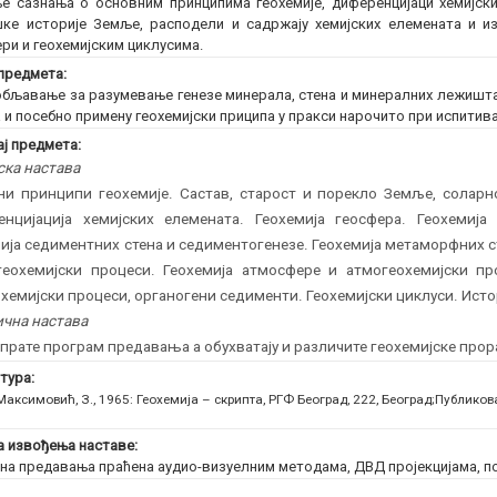
е сазнања о основним принципима геохемије, диференцијаци хемијс
ке историје Земље, расподели и садржају хемијских елемената и и
ри и геохемијским циклусима.
предмета:
бљавање за разумевање генезе минерала, стена и минералних лежишта
а и посебно примену геохемијски приципа у пракси нарочито при испити
ј предмета:
ска настава
и принципи геохемије. Састав, старост и порекло Земље, соларн
енцијација хемијских елемената. Геохемија геосфера. Геохемија
ија седиментних стена и седиментогенезе. Геохемија метаморфних 
геохемијски процеси. Геохемија атмосфере и атмогеохемијски пр
хемијски процеси, органогени седименти. Геохемијски циклуси. Истор
чна настава
прате програм предавања а обухватају и различите геохемијске прор
тура:
Максимовић, З., 1965: Геохемија – скрипта, РГФ Београд, 222, Београд;
Публиков
 извођења наставе:
на предавања праћена аудио-визуелним методама, ДВД пројекцијама, п